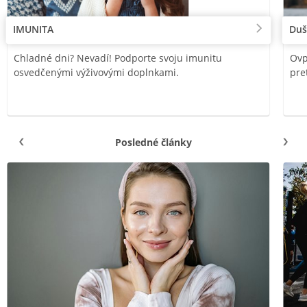
IMUNITA
Duš
Chladné dni? Nevadí! Podporte svoju imunitu
Ovp
osvedčenými výživovými doplnkami.
pre
Posledné články