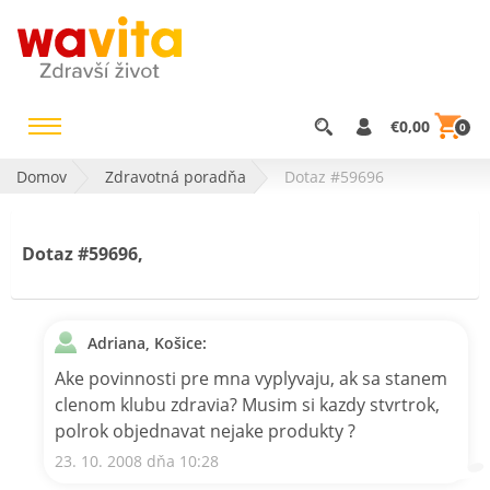
€0,00
0
Domov
Zdravotná poradňa
Dotaz #59696
Dotaz #59696,
Adriana, Košice:
Ake povinnosti pre mna vyplyvaju, ak sa stanem
clenom klubu zdravia? Musim si kazdy stvrtrok,
polrok objednavat nejake produkty ?
23. 10. 2008 dňa 10:28