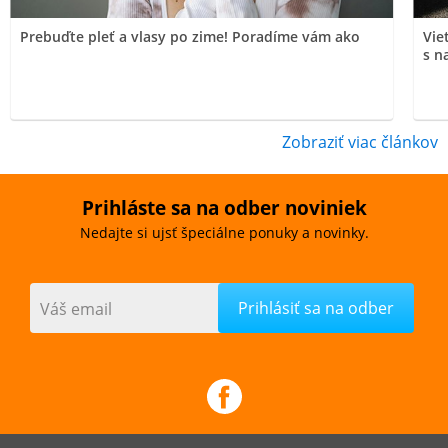
Prebuďte pleť a vlasy po zime! Poradíme vám ako
Vie
s n
Zobraziť viac článkov
Prihláste sa na odber noviniek
Nedajte si ujsť špeciálne ponuky a novinky.
Váš email