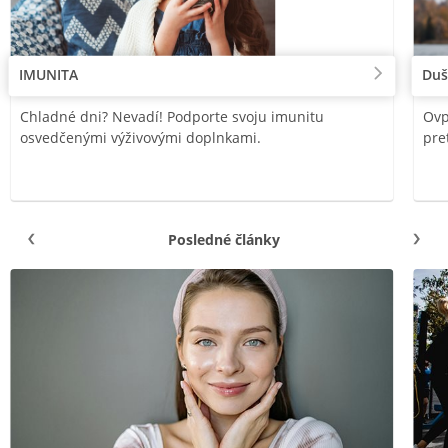
IMUNITA
Duš
Chladné dni? Nevadí! Podporte svoju imunitu
Ovp
osvedčenými výživovými doplnkami.
pre
Posledné články