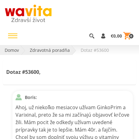
€0,00
0
Domov
Zdravotná poradňa
Dotaz #53600
Dotaz #53600,
Boris:
Ahoj, už niekoľko mesiacov užívam GinkoPrim a
Varixinal, preto že sa mi začínajú objavovť krčove
žili. Mám pocit že odkedy užívam uvedené
prípravky tak je to lepšie. Mám 40r. a fajčím.
Chcel by som doplniť svoju výživu o vitamíny