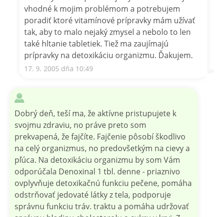
vhodné k mojim problémom a potrebujem
poradiť ktoré vitamínové prípravky mám užívať
tak, aby to malo nejaký zmysel a nebolo to len
také hltanie tabletiek. Tiež ma zaujímajú
prípravky na detoxikáciu organizmu. Ďakujem.
17. 9. 2005 dňa 10:49
Dobrý deň, teší ma, že aktívne pristupujete k
svojmu zdraviu, no práve preto som
prekvapená, že fajčíte. Fajčenie pôsobí škodlivo
na celý organizmus, no predovšetkým na cievy a
pľúca. Na detoxikáciu organizmu by som Vám
odporúčala Denoxinal 1 tbl. denne - priaznivo
ovplyvňuje detoxikačnú funkciu pečene, pomáha
odstrňovať jedovaté látky z tela, podporuje
správnu funkciu tráv. traktu a pomáha udržovať