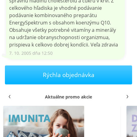
správnu hladinu cholesterolu a cukru v krvi. Z
celkového hľadiska je vhodné podávanie
podávanie kombinovaného preparátu
EnergySpektrum s obsahom koenzýmu Q10.
Obsahuje všetky potrebné vitamíny a minerály
na udržanie obranyschopnosti organizmua,
prispieva k celkovo dobrej kondícii. Veľa zdravia
7. 10. 2005 dňa 12:50
Rýchla objednávka
Aktuálne promo akcie