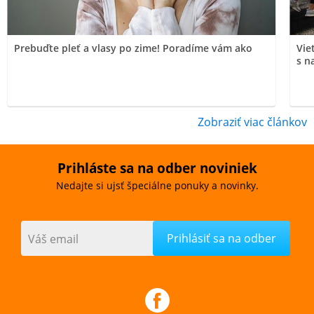
Prebuďte pleť a vlasy po zime! Poradíme vám ako
Vie
s n
Zobraziť viac článkov
Prihláste sa na odber noviniek
Nedajte si ujsť špeciálne ponuky a novinky.
Váš email