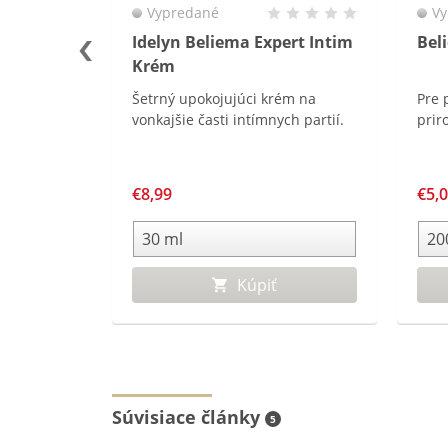
Vypredané
Vy
Idelyn Beliema Expert Intim
Bel
Krém
ýživový
Šetrný upokojujúci krém na
Pre 
vonkajšie časti intímnych partií.
prir
ákninou.
vých
nnej dávke
€8,99
€5,
ohatený
 a je
okov a
Kúpiť
Súvisiace články
5