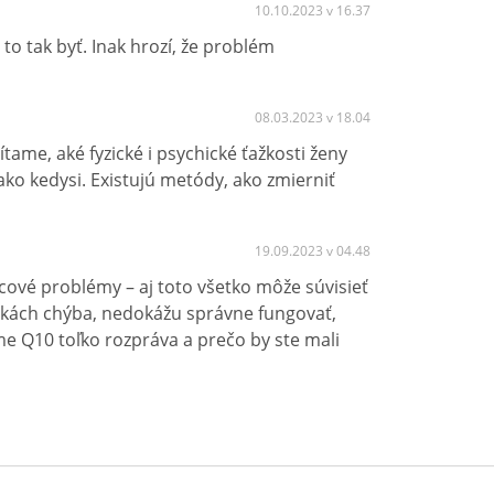
10.10.2023 v 16.37
to tak byť. Inak hrozí, že problém
08.03.2023 v 18.04
ame, aké fyzické i psychické ťažkosti ženy
ko kedysi. Existujú metódy, ako zmierniť
19.09.2023 v 04.48
cové problémy – aj toto všetko môže súvisieť
nkách chýba, nedokážu správne fungovať,
ýme Q10 toľko rozpráva a prečo by ste mali