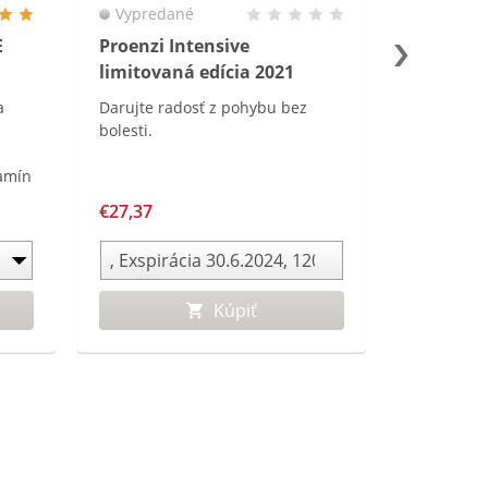
Vypredané
E
Proenzi Intensive
limitovaná edícia 2021
a
Darujte radosť z pohybu bez
bolesti.
amín
€27,37
Kúpiť