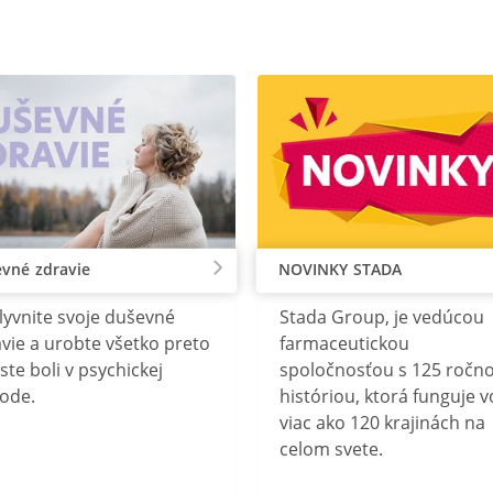
vné zdravie
NOVINKY STADA
lyvnite svoje duševné
Stada Group, je vedúcou
vie a urobte všetko preto
farmaceutickou
ste boli v psychickej
spoločnosťou s 125 ročn
ode.
históriou, ktorá funguje v
viac ako 120 krajinách na
celom svete.