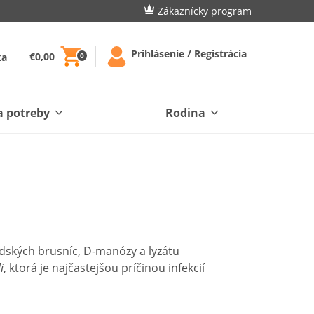
Zákaznícky program
Prihlásenie / Registrácia
€0,00
ka
0
a potreby
Rodina
dských brusníc, D-manózy a lyzátu
i
, ktorá je najčastejšou príčinou infekcií