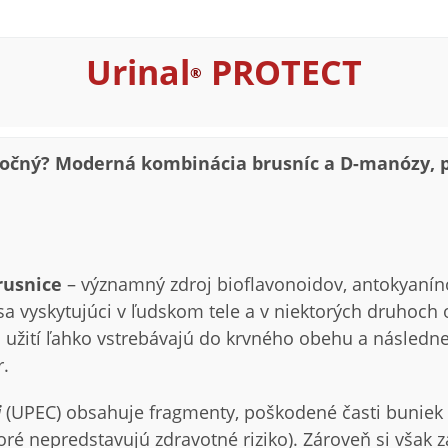
Urinal
PROTECT
®
močný?
Moderná kombinácia brusníc a D-manózy, p
rusnice
– významný zdroj bioflavonoidov, antokyanín
 vyskytujúci v ľudskom tele a v niektorých druhoch 
po užití ľahko vstrebávajú do krvného obehu a následn
.
i
(UPEC) obsahuje fragmenty, poškodené časti buniek
toré nepredstavujú zdravotné riziko). Zároveň si však 