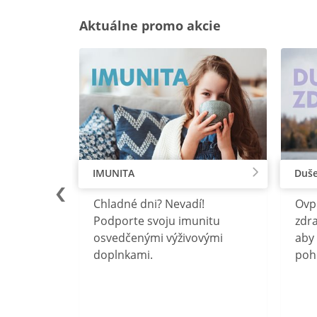
Aktuálne promo akcie
IMUNITA
Duše
lu
Chladné dni? Nevadí!
Ovp
rebný na
Podporte svoju imunitu
zdra
očného
osvedčenými výživovými
aby 
doplnkami.
poh
ravín
ovou