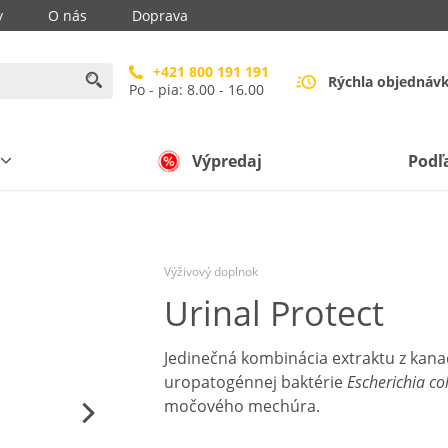
y
O nás
Doprava
+421 800 191 191
Rýchla objednáv
Po - pia: 8.00 - 16.00
Výpredaj
Podľ
Výživový doplnok
Urinal Protect
Jedinečná kombinácia extraktu z kana
uropatogénnej baktérie
Escherichia col
močového mechúra.