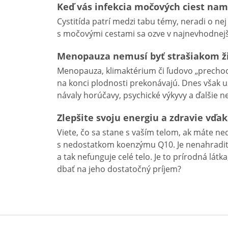
Keď vás infekcia močových ciest na
Cystitída patrí medzi tabu témy, neradi o ne
s močovými cestami sa ozve v najnevhodnejš
Menopauza nemusí byť strašiakom ži
Menopauza, klimaktérium či ľudovo „prechod“,
na konci plodnosti prekonávajú. Dnes však u
návaly horúčavy, psychické výkyvy a ďalšie n
Zlepšite svoju energiu a zdravie vď
Viete, čo sa stane s vaším telom, ak máte n
s nedostatkom koenzýmu Q10. Je nenahradite
a tak nefunguje celé telo. Je to prírodná lát
dbať na jeho dostatočný príjem?