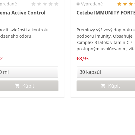
predané
Vypredané
iema Active Control
Cetebe IMMUNITY FORT
pocit sviežosti a kontrolu
Prémiový výživový doplnok n
odzeného odoru.
podporu imunity. Obsahuje
komplex 3 látok: vitamín C s
postupným uvoľňovaním, vit
D a zinok.
02
€8,93
Kúpiť
Kúpiť