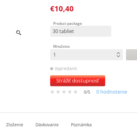
€10,40
Product package:
30 tabliet
Množstvo
Vypredané.
Strážiť dostupnosť
0
hodnotenie
0/5
Zloženie
Dávkovanie
Poznámka