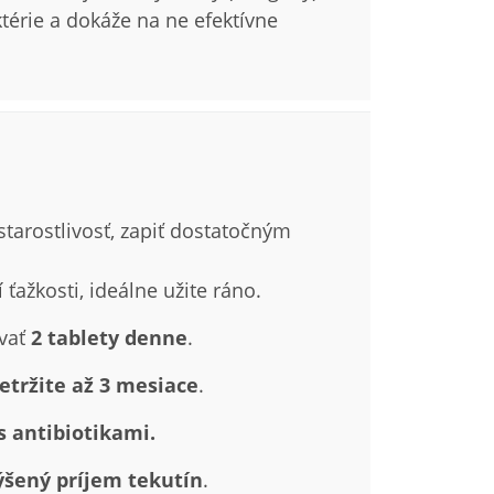
térie a dokáže na ne efektívne
tarostlivosť, zapiť dostatočným
ťažkosti, ideálne užite ráno.
ívať
2 tablety denne
.
etržite až 3 mesiace
.
 antibiotikami.
ýšený príjem tekutín
.