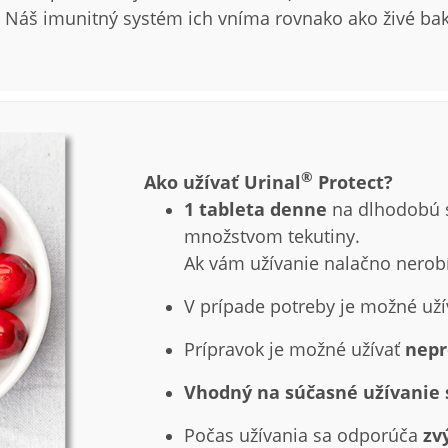
. Náš imunitný systém ich vníma rovnako ako živé bak
®
Ako užívať Urinal
Protect?
1 tableta denne
na dlhodobú s
množstvom tekutiny.
Ak vám užívanie nalačno nerobí 
V prípade potreby je možné už
Prípravok je možné užívať
nepr
Vhodný na súčasné užívanie s
Počas užívania sa odporúča
zv