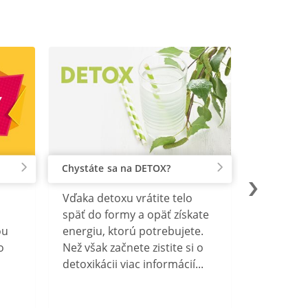
Chystáte sa na DETOX?
Vďaka detoxu vrátite telo
späť do formy a opäť získate
ou
energiu, ktorú potrebujete.
o
Než však začnete zistite si o
detoxikácii viac informácií...