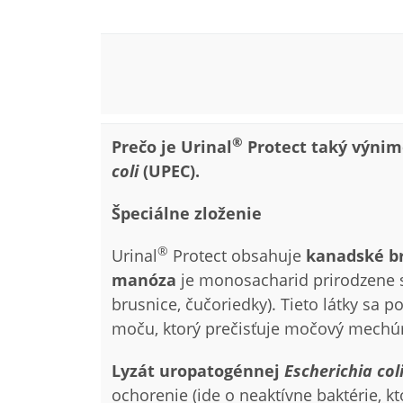
®
Prečo je Urinal
Protect taký výni
coli
(UPEC).
Špeciálne zloženie
®
Urinal
Protect obsahuje
kanadské b
manóza
je monosacharid prirodzene sa
brusnice, čučoriedky). Tieto látky sa 
moču, ktorý prečisťuje močový mechúr
Lyzát uropatogénnej
Escherichia col
ochorenie (ide o neaktívne baktérie, k