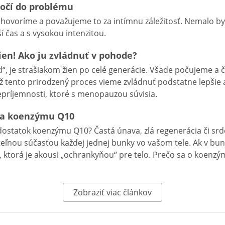
močí do problému
j hovoríme a považujeme to za intímnu záležitosť. Nemalo by 
í čas a s vysokou intenzitou.
en! Ako ju zvládnuť v pohode?
 je strašiakom žien po celé generácie. Všade počujeme a čít
ž tento prirodzený proces vieme zvládnuť podstatne lepšie a
epríjemnosti, ktoré s menopauzou súvisia.
aka koenzýmu Q10
edostatok koenzýmu Q10? Častá únava, zlá regenerácia či srd
ľnou súčasťou každej jednej bunky vo vašom tele. Ak v bu
ka, ktorá je akousi „ochrankyňou“ pre telo. Prečo sa o koenz
Zobraziť viac článkov