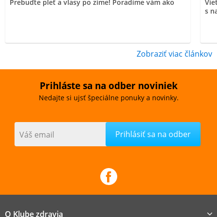
Prebuďte pleť a vlasy po zime! Poradíme vám ako
Vie
s n
Zobraziť viac článkov
Prihláste sa na odber noviniek
Nedajte si ujsť špeciálne ponuky a novinky.
Váš email
O Klube zdravia