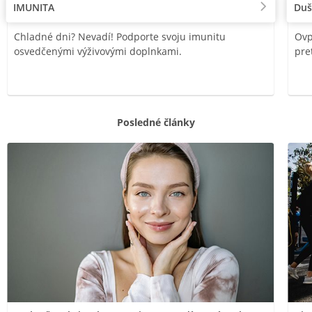
IMUNITA
Duš
Chladné dni? Nevadí! Podporte svoju imunitu
Ovp
osvedčenými výživovými doplnkami.
pre
Posledné články