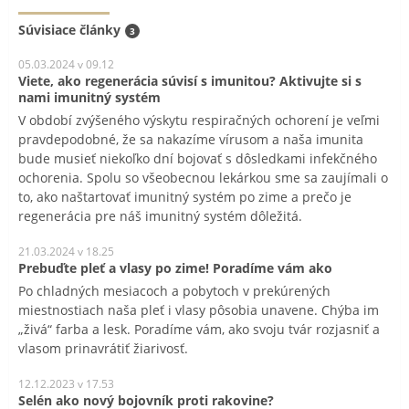
Súvisiace články
3
05.03.2024 v 09.12
Viete, ako regenerácia súvisí s imunitou? Aktivujte si s
nami imunitný systém
V období zvýšeného výskytu respiračných ochorení je veľmi
pravdepodobné, že sa nakazíme vírusom a naša imunita
bude musieť niekoľko dní bojovať s dôsledkami infekčného
ochorenia. Spolu so všeobecnou lekárkou sme sa zaujímali o
to, ako naštartovať imunitný systém po zime a prečo je
regenerácia pre náš imunitný systém dôležitá.
21.03.2024 v 18.25
Prebuďte pleť a vlasy po zime! Poradíme vám ako
Po chladných mesiacoch a pobytoch v prekúrených
miestnostiach naša pleť i vlasy pôsobia unavene. Chýba im
„živá“ farba a lesk. Poradíme vám, ako svoju tvár rozjasniť a
vlasom prinavrátiť žiarivosť.
12.12.2023 v 17.53
Selén ako nový bojovník proti rakovine?