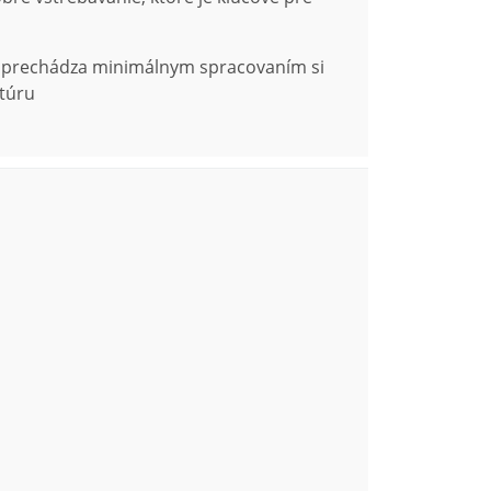
orý prechádza minimálnym spracovaním si
ktúru