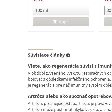
spôs
vita
Kúpiť
Súvisiace články
5
Viete, ako regenerácia súvisí s imun
V období zvýšeného výskytu respiračných oc
bojovať s dôsledkami infekčného ochorenia. 
je regenerácia pre náš imunitný systém dôlež
Artróza alebo ako spoznať opotrebov
Artróza, presnejšie osteoartróza, je považo
Artróza môže postihnúť akýkoľvek kĺb, ale naj