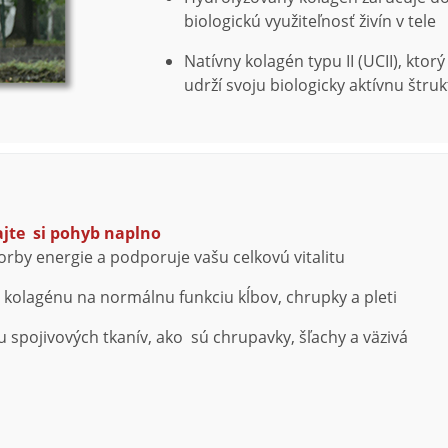
biologickú využiteľnosť živín v tele
Natívny kolagén typu II (UCII), kt
udrží svoju biologicky aktívnu štru
ajte si pohyb naplno
rby energie a podporuje vašu celkovú vitalitu
 kolagénu na normálnu funkciu kĺbov, chrupky a pleti
 spojivových tkanív, ako sú chrupavky, šľachy a väzivá