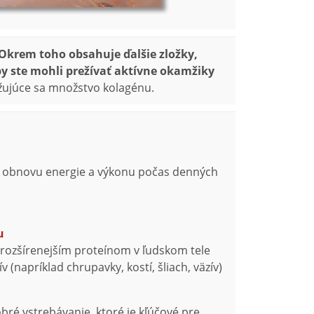
Okrem toho obsahuje ďalšie zložky,
by ste mohli prežívať aktívne okamžiky
ižujúce sa množstvo kolagénu.
 obnovu energie a výkonu počas denných
u
ajrozšírenejším proteínom v ľudskom tele
 (napríklad chrupavky, kostí, šliach, väzív)
ré vstrebávanie, ktoré je kľúčové pre