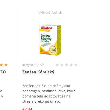
Výživový doplnok
Vypredané
TEO
Ženšen Kórejský
Ženšen je už dlho známy ako
ov
adaptogén, rastlinná látka, ktorá
 v
pomáha telu adaptovať sa na
stres a prekonať únavu.
€7,44