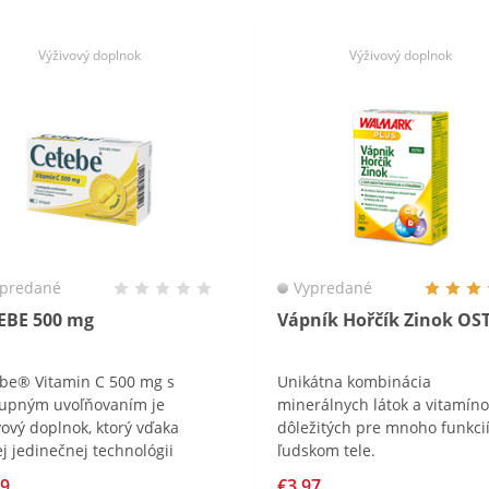
Výživový doplnok
Výživový doplnok
predané
Vypredané
EBE 500 mg
Vápník Hořčík Zinok OS
be® Vitamin C 500 mg s
Unikátna kombinácia
upným uvoľňovaním je
minerálnych látok a vitamín
vový doplnok, ktorý vďaka
dôležitých pre mnoho funkcií
ej jedinečnej technológii
ľudskom tele.
vých perličiek jedinečným
99
€3,97