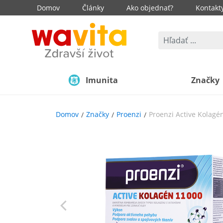
Domov
Články
Ako objednať?
Kontakt
Imunita
Značky
Domov
Značky
Proenzi
Proenzi Active Kolagé