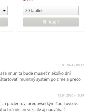
Kúpiť
05.03.2024 v 09.12
aša imunita bude musieť niekoľko dní
aštartovať imunitný systém po zime a prečo
13.04.2020 v 10.24
dších pacientov, predovšetkým športovcov.
hu hrá nielen vek, ale aj nadváha či