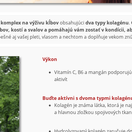
 komplex na výživu kĺbov
obsahujúci
dva typy kolagénu
.
bov, kostí a svalov a pomáhajú vám zostať v kondícii, a
pešné aj vašej pleti, vlasom a nechtom a doplňuje vekom zn
Výkon
Vitamín C, B6 a mangán podporujú
aktivít
Buďte aktívni s dvoma typmi kolagén
Kolagén je známa látka, ktorá je n
a hlavnou zložkou spojivových tkanív
Hydrolyzovaný kolagén zaručuje dob