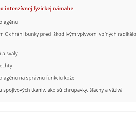
o intenzívnej fyzickej námahe
kolagénu
C chráni bunky pred škodlivým vplyvom voľných radikálov,
 a svaly
nechty
kolagénu na správnu funkciu kože
 spojivových tkanív, ako sú chrupavky, šľachy a väzivá