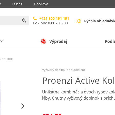
y
O nás
Doprava
+421 800 191 191
Rýchla objednáv
Po - pia: 8.00 - 16.00
Výpredaj
Podľ
n 11 000
Výživový doplnok so sladidlom
Proenzi Active Ko
Unikátna kombinácia dvoch typov kol
kĺby. Chutný výživový doplnok s príchu