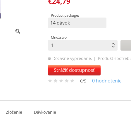
€24,79
Product package:
14 dávok
Množstvo
Dočasne vypredané.
| Produkt spotrebu
Strážiť dostupnosť
0
hodnotenie
0/5
Zloženie
Dávkovanie