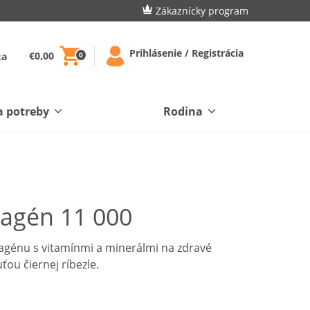
Zákaznícky program
Prihlásenie / Registrácia
€0,00
ka
0
a potreby
Rodina
lagén 11 000
agénu s vitamínmi a minerálmi na zdravé
ťou čiernej ríbezle.