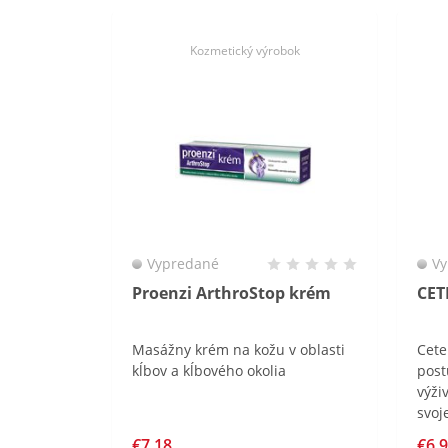
Kozmetický výrobok
Vypredané
Vy
Proenzi ArthroStop krém
CET
Masážny krém na kožu v oblasti
Cete
kĺbov a kĺbového okolia
post
výži
svoj
časo
€7,18
€6,