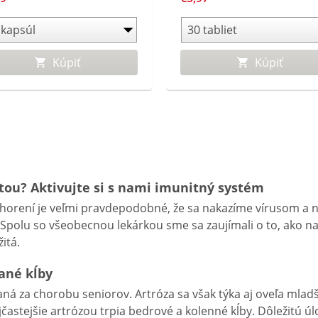
obom zásobuje organizmus
mínom C po celý deň.
Kúpiť
Kúpiť
itou? Aktivujte si s nami imunitný systém
horení je veľmi pravdepodobné, že sa nakazíme vírusom a n
Spolu so všeobecnou lekárkou sme sa zaujímali o to, ako n
itá.
ané kĺby
vaná za chorobu seniorov. Artróza sa však týka aj oveľa mla
častejšie artrózou trpia bedrové a kolenné kĺby. Dôležitú úlo