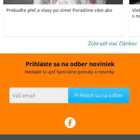
Prebuďte pleť a vlasy po zime! Poradíme vám ako
Vie
s n
Zobraziť viac článkov
Prihláste sa na odber noviniek
Nedajte si ujsť špeciálne ponuky a novinky.
Váš email