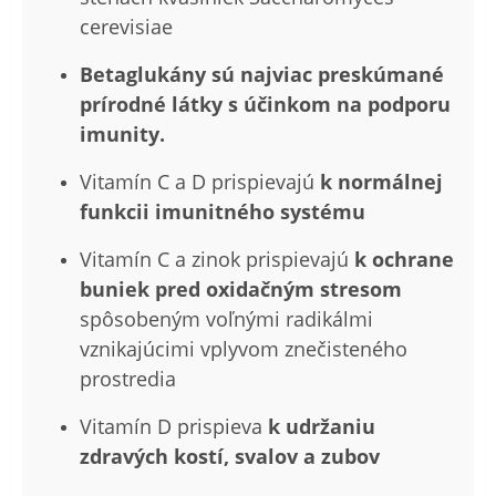
cerevisiae
Betaglukány sú n
ajviac preskúmané
prírodné látky s účinkom na podporu
imunity.
Vitamín C a D prispievajú
k normálnej
funkcii imunitného systému
Vitamín C a zinok prispievajú
k ochrane
buniek pred oxidačným stresom
spôsobeným voľnými radikálmi
vznikajúcimi vplyvom znečisteného
prostredia
Vitamín D prispieva
k udržaniu
zdravých kostí, svalov a zubov