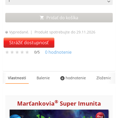
Pridať do košíka
Vypredané.
| Produkt spotrebujte do 29.11.2026
Strážiť dostupnosť
0
hodnotenie
0/5
Vlastnosti
Balenie
hodnotenie
Zloženie
0
®
Marťankovia
Super Imunita