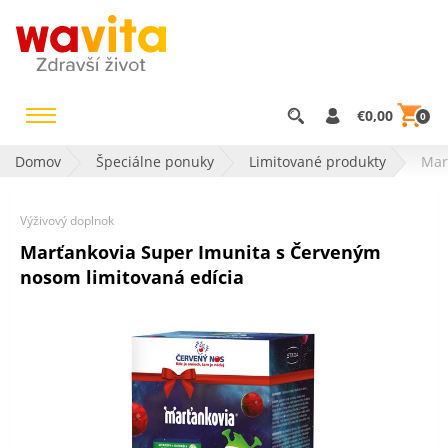
€0,00
0
Domov
Špeciálne ponuky
Limitované produkty
Mar
Výživový doplnok
Marťankovia Super Imunita s Červeným
nosom limitovaná edícia