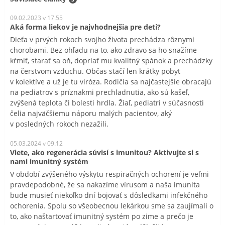
09.02.2023 v 17.55
Aká forma liekov je najvhodnejšia pre deti?
Dieťa v prvých rokoch svojho života prechádza rôznymi
chorobami. Bez ohľadu na to, ako zdravo sa ho snažíme
kŕmiť, starať sa oň, dopriať mu kvalitný spánok a prechádzky
na čerstvom vzduchu. Občas stačí len krátky pobyt
v kolektíve a už je tu viróza. Rodičia sa najčastejšie obracajú
na pediatrov s príznakmi prechladnutia, ako sú kašeľ,
zvýšená teplota či bolesti hrdla. Žiaľ, pediatri v súčasnosti
čelia najväčšiemu náporu malých pacientov, aký
v posledných rokoch nezažili.
05.03.2024 v 09.12
Viete, ako regenerácia súvisí s imunitou? Aktivujte si s
nami imunitný systém
V období zvýšeného výskytu respiračných ochorení je veľmi
pravdepodobné, že sa nakazíme vírusom a naša imunita
bude musieť niekoľko dní bojovať s dôsledkami infekčného
ochorenia. Spolu so všeobecnou lekárkou sme sa zaujímali o
to, ako naštartovať imunitný systém po zime a prečo je