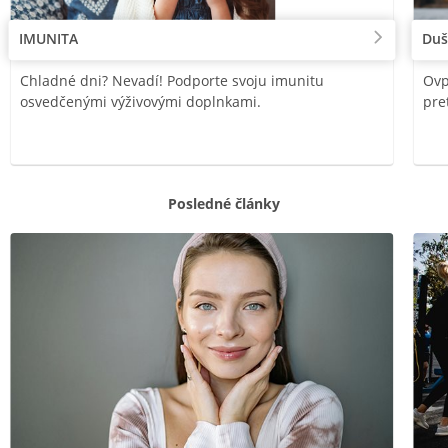
IMUNITA
Duš
Chladné dni? Nevadí! Podporte svoju imunitu
Ovp
osvedčenými výživovými doplnkami.
pre
Posledné články