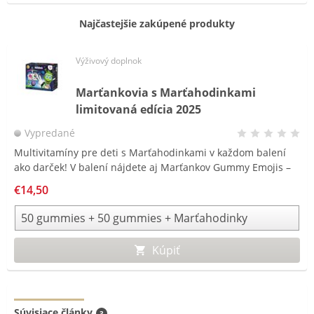
Najčastejšie zakúpené produkty
Výživový doplnok
Marťankovia s Marťahodinkami
limitovaná edícia 2025
Vypredané
Multivitamíny pre deti s Marťahodinkami v každom balení
ako darček! V balení nájdete aj Marťankov Gummy Emojis –
v nových štyroch rôznych tvaroch emotikonov
€14,50
a najpredávanejších Marťankov Gummy s bazou čiernou.
Kúpou tohto balenia podporujete organizáciu ČERVENÝ NOS
Clowndoctors.
Kúpiť
Súvisiace články
3