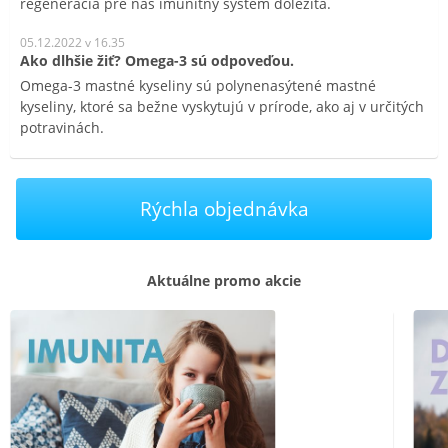
regenerácia pre náš imunitný systém dôležitá.
05.12.2022 v 16.35
Ako dlhšie žiť? Omega-3 sú odpoveďou.
Omega-3 mastné kyseliny sú polynenasýtené mastné
kyseliny, ktoré sa bežne vyskytujú v prírode, ako aj v určitých
potravinách.
Rýchla objednávka
Aktuálne promo akcie