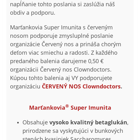
napĺňanie tohto poslania si zaslúžia náš
obdiv a podporu.
Marťankovia Super Imunita s červeným
nosom podporuje zmysluplné poslanie
organizácie Červený nos a prináša chorým
deťom viac smiechu a radosti. Z každého
predaného balenia darujeme 0,50 €
organizácii Červený nos Clowndoctors.
Kúpou tohto balenia aj VY podporujete
organizáciu
ČERVENÝ NOS Clowndoctors
.
®
Marťankovia
Super Imunita
Obsahuje
vysoko kvalitný betaglukán
,
prirodzene sa vyskytujúci v bunkových
stenách kvasiniek Saccharomyces