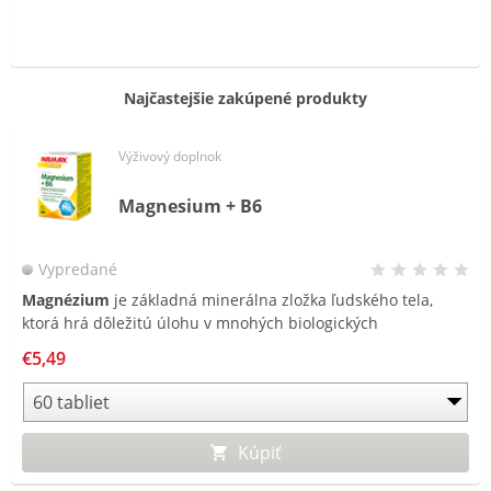
Najčastejšie zakúpené produkty
Výživový doplnok
Magnesium + B6
Vypredané
Magnézium
je základná minerálna zložka ľudského tela,
ktorá hrá dôležitú úlohu v mnohých biologických
funkciách.
Vitamín B6
podporuje zdravé fungovanie
€5,49
nervového systému a normálnu tvorbu červených krviniek,
prispieva k normálnej funkcii imunitného systému.
Kúpiť