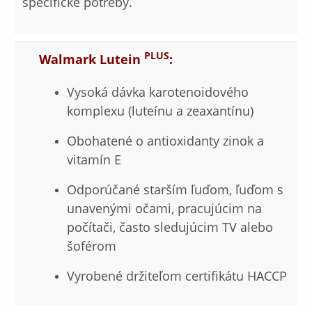
špecifické potreby.
PLUS
Walmark Lutein
:
Vysoká dávka karotenoidového
komplexu (luteínu a zeaxantínu)
Obohatené o antioxidanty zinok a
vitamín E
Odporúčané starším ľuďom, ľuďom s
unavenými očami, pracujúcim na
počítači, často sledujúcim TV alebo
šoférom
Vyrobené držiteľom certifikátu HACCP