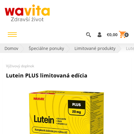
€0,00
0
Domov
Špeciálne ponuky
Limitované produkty
Lut
Výživový doplnok
Lutein PLUS limitovaná edícia