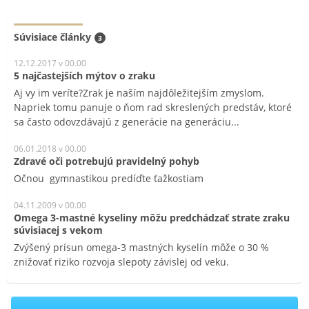
Súvisiace články
3
12.12.2017 v 00.00
5 najčastejších mýtov o zraku
Aj vy im veríte?Zrak je naším najdôležitejším zmyslom.
Napriek tomu panuje o ňom rad skreslených predstáv, ktoré
sa často odovzdávajú z generácie na generáciu...
06.01.2018 v 00.00
Zdravé oči potrebujú pravidelný pohyb
Očnou gymnastikou predíďte ťažkostiam
04.11.2009 v 00.00
Omega 3-mastné kyseliny môžu predchádzať strate zraku
súvisiacej s vekom
Zvýšený prísun omega-3 mastných kyselín môže o 30 %
znižovať riziko rozvoja slepoty závislej od veku.