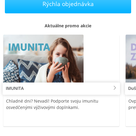
Rýchla objednávka
Aktuálne promo akcie
IMUNITA
Duš
Chladné dni? Nevadí! Podporte svoju imunitu
Ovp
osvedčenými výživovými doplnkami.
pre