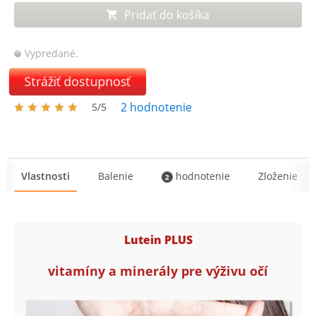
Pridať do košíka
Vypredané.
Strážiť dostupnosť
2
hodnotenie
5/5
Vlastnosti
Balenie
hodnotenie
Zloženie
2
Lutein PLUS
vitamíny a minerály pre výživu očí