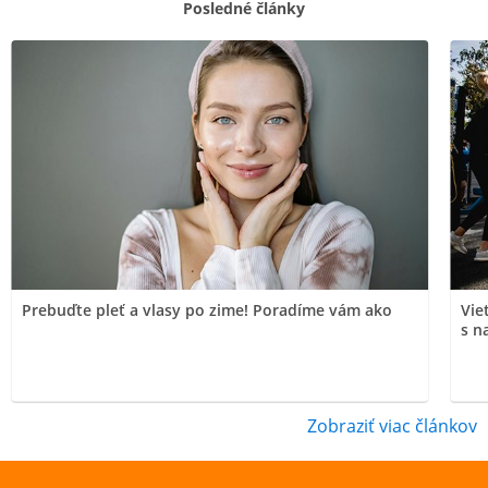
Posledné články
Prebuďte pleť a vlasy po zime! Poradíme vám ako
Vie
s n
Zobraziť viac článkov