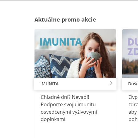
Aktuálne promo akcie
IMUNITA
Duše
lu
Chladné dni? Nevadí!
Ovp
rebný na
Podporte svoju imunitu
zdra
očného
osvedčenými výživovými
aby 
doplnkami.
poh
ravín
ovou