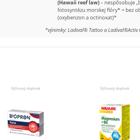
(Hawaii reef law)
– nespôsobuje „b
fotosyntézu morskej flóry* = bez o
(oxybenzon a octinoxat)*
*
výnimky
: Ladival® Tattoo a Ladival®Activ
Výživový doplnok
Výživový doplnok