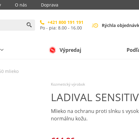
y
O nás
Doprava
+421 800 191 191
Rýchla objednáv
Po - pia: 8.00 - 16.00
Výpredaj
Podľ
50 mlieko
Kozmetický výrobok
LADIVAL SENSITIV
Mlieko na ochranu proti slnku s vysok
normálnu kožu.