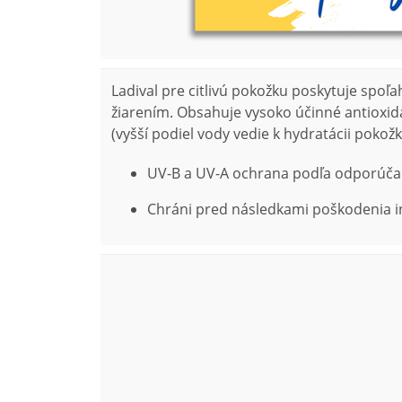
Ladival pre citlivú pokožku poskytuje sp
žiarením. Obsahuje vysoko účinné antioxida
(vyšší podiel vody vedie k hydratácii pokožk
UV-B a UV-A ochrana podľa odporúča
Chráni pred následkami poškodenia in