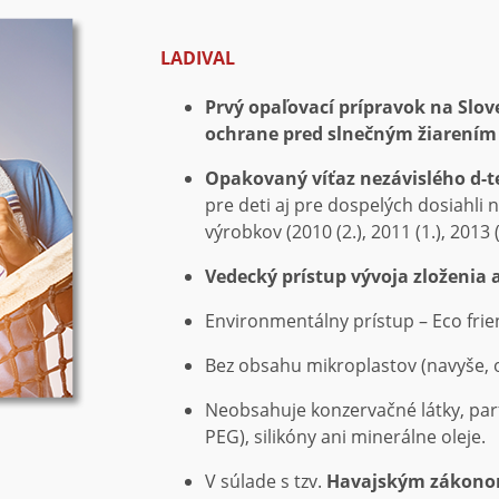
LADIVAL
Prvý opaľovací prípravok na Slo
ochrane pred slnečným žiarením 
Opakovaný víťaz nezávislého d-t
pre deti aj pre dospelých dosiahli
výrobkov (2010 (2.), 2011 (1.), 2013 (1
Vedecký prístup vývoja zloženia 
Environmentálny prístup – Eco frie
Bez obsahu mikroplastov (navyše, o
Neobsahuje konzervačné látky, parf
PEG), silikóny ani minerálne oleje.
V súlade s tzv.
Havajským zákonom