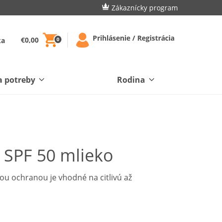
Zákaznícky program
Prihlásenie / Registrácia
€0,00
ka
0
a potreby
Rodina
 SPF 50 mlieko
ou ochranou je vhodné na citlivú až