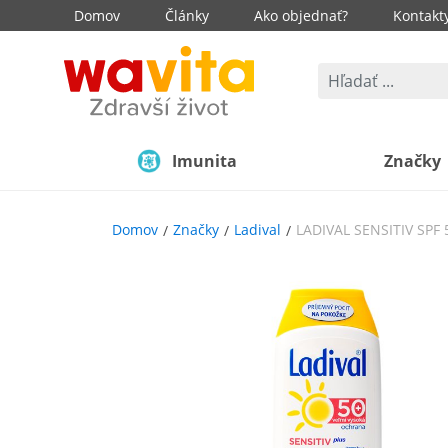
Domov
Články
Ako objednať?
Kontakt
Imunita
Značky
Domov
Značky
Ladival
LADIVAL SENSITIV SPF 