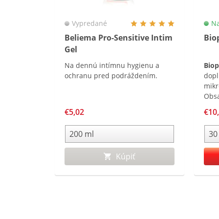
Vypredané
Na
Beliema Pro-Sensitive Intim
Bio
Gel
Na dennú intímnu hygienu a
Bio
ochranu pred podráždením.
dopl
mikr
Obsa
kmeň
€5,02
€10
a je
fruk
Kúpiť