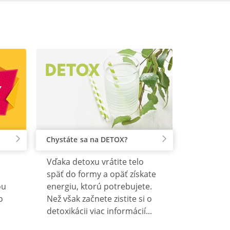
Chystáte sa na DETOX?
Vďaka detoxu vrátite telo
späť do formy a opäť získate
ou
energiu, ktorú potrebujete.
o
Než však začnete zistite si o
detoxikácii viac informácií...