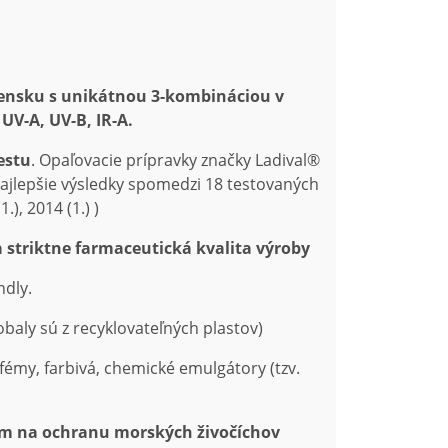
vensku s unikátnou 3-kombináciou v
UV-A, UV-B, IR-A.
estu
. Opaľovacie prípravky značky Ladival®
 najlepšie výsledky spomedzi 18 testovaných
.), 2014 (1.) )
a striktne farmaceutická kvalita výroby
ndly.
baly sú z recyklovateľných plastov)
émy, farbivá, chemické emulgátory (tzv.
 na ochranu morských živočíchov