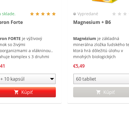
 sklade.
Vypredané
pron Forte
Magnesium + B6
pron FORTE
je výživový
Magnézium
je základná
nok so živými
minerálna zložka ľudského te
oorganizmami a vlákninou..
ktorá hrá dôležitú úlohu v
huje komplex s 3 druhmi
mnohých biologických
ov živých mikroorganizmov
funkciách.
Vitamín B6
podpo
,41
€5,49
 obohatený o
zdravé fungovanie nervovéh
tooligosacharidy .
systému a normálnu tvorbu
červených krviniek, prispieva
normálnej funkcii imunitnéh
Kúpiť
Kúpiť
systému.