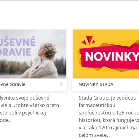
vné zdravie
NOVINKY STADA
lyvnite svoje duševné
Stada Group, je vedúcou
vie a urobte všetko preto
farmaceutickou
ste boli v psychickej
spoločnosťou s 125 ročn
ode.
históriou, ktorá funguje v
viac ako 120 krajinách na
celom svete.