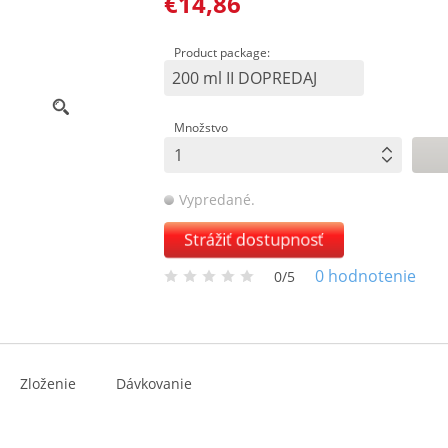
€14,86
Product package:
200 ml II DOPREDAJ
Množstvo
Vypredané.
Strážiť dostupnosť
0
hodnotenie
0/5
Zloženie
Dávkovanie