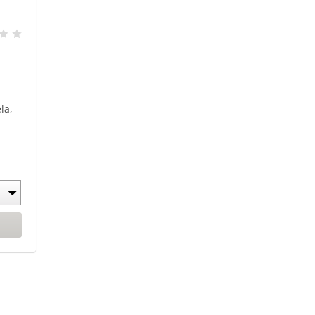
la,
ruje
o
 k
o