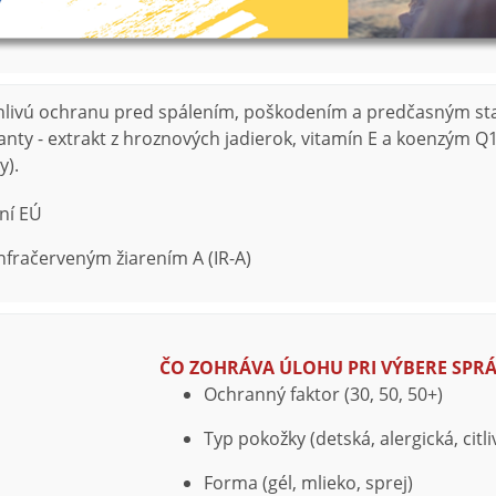
oľahlivú ochranu pred spálením, poškodením a predčasným 
nty - extrakt z hroznových jadierok, vitamín E a koenzým Q1
y).
ní EÚ
fračerveným žiarením A (IR-A)
ČO ZOHRÁVA ÚLOHU PRI VÝBERE SPR
Ochranný faktor (30, 50, 50+)
Typ pokožky (detská, alergická, citl
Forma (gél, mlieko, sprej)