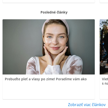
Posledné články
Prebuďte pleť a vlasy po zime! Poradíme vám ako
Vie
s n
Zobraziť viac článkov