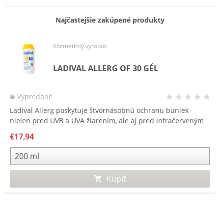
Najčastejšie zakúpené produkty
Kozmetický výrobok
LADIVAL ALLERG OF 30 GÉL
Vypredané
Ladival Allerg poskytuje štvornásobnú ochranu buniek
nielen pred UVB a UVA žiarením, ale aj pred infračerveným
IR-A žiarením, ako aj viditeľným svetlom, vrátane modrého
€17,94
svetla. Ideálne riešenie na alergickú či mastnú pleť so
sklonom k akné.
Kúpiť