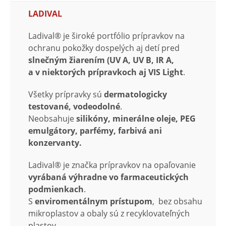
LADIVAL
Ladival® je široké portfólio prípravkov na
ochranu pokožky dospelých aj detí pred
slnečným žiarením (UV A, UV B, IR A,
a v niektorých prípravkoch aj VIS Light
.
Všetky prípravky sú
dermatologicky
testované, vodeodolné
.
Neobsahuje
silikóny, minerálne oleje, PEG
emulgátory, parfémy, farbivá ani
konzervanty.
Ladival® je značka prípravkov na opaľovanie
vyrábaná výhradne vo farmaceutických
podmienkach
.
S
enviromentálnym prístupom
, bez obsahu
mikroplastov a obaly sú z recyklovateľných
plastov.