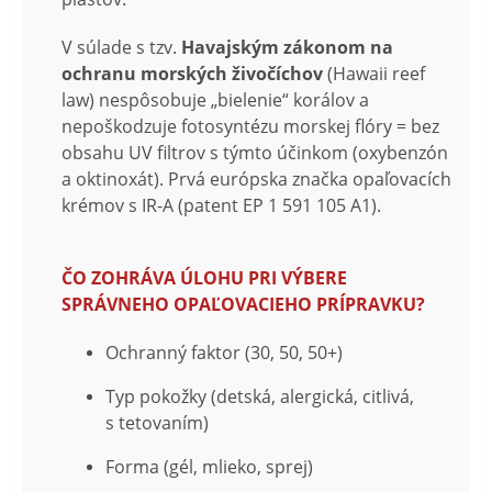
V súlade s tzv.
Havajským zákonom na
ochranu morských živočíchov
(Hawaii reef
law) nespôsobuje „bielenie“ korálov a
nepoškodzuje fotosyntézu morskej flóry = bez
obsahu UV filtrov s týmto účinkom (oxybenzón
a oktinoxát). Prvá európska značka opaľovacích
krémov s IR-A (patent EP 1 591 105 A1).
ČO ZOHRÁVA ÚLOHU PRI VÝBERE
SPRÁVNEHO OPAĽOVACIEHO PRÍPRAVKU?
Ochranný faktor (30, 50, 50+)
Typ pokožky (detská, alergická, citlivá,
s tetovaním)
Forma (gél, mlieko, sprej)