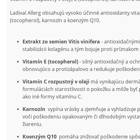
Ladival Allerg obsahujú vysoko účinné antioxidanty vita
(tocopherol), karnozín a koenzým Q10.
Extrakt zo semien Vitis vinifera
- antioxidačnými
stabilizácii kolagénu a tým bojuje proti príznakom 
Vitamín E (tocopherol)
- silný antioxidačný a och
obnovujúco a protizápalovo a redukuje poškodeni
Vitamín C rozpustný v oleji
má vynikajúcu dermál
formuláciách starostlivosti o pokožku a môže byť
ako iné formy vitamínu C.
Karnozín
vypína vrásky a zjemňuje a vyhladzuje pl
voči poškodeniu opakovaným či dlhodobým vysta
žiareniu.
Koenzým Q10
pomáha znižovať poškodenie spôs