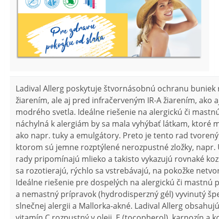
Ladival Allerg poskytuje štvornásobnú ochranu buniek
žiarením, ale aj pred infračerveným IR-A žiarením, ako a
modrého svetla. Ideálne riešenie na alergickú či mastn
náchylná k alergiám by sa mala vyhýbať látkam, ktoré m
ako napr. tuky a emulgátory. Preto je tento rad tvoren
ktorom sú jemne rozptýlené nerozpustné zložky, napr. UV
rady pripomínajú mlieko a takisto vykazujú rovnaké koz
sa rozotierajú, rýchlo sa vstrebávajú, na pokožke netvori
Ideálne riešenie pre dospelých na alergickú či mastnú 
a nemastný prípravok (hydrodisperzný gél) vyvinutý špe
slnečnej alergii a Mallorka-akné. Ladival Allerg obsahu
vitamín C rozpustný v oleji, E (tocopherol), karnozín a