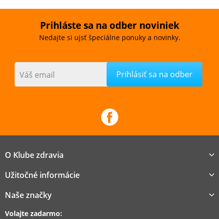
Prihláste sa na odber noviniek
Nedajte si ujsť špeciálne ponuky a novinky.
Váš email
O Klube zdravia
Užitočné informácie
Naše značky
Volajte zadarmo: