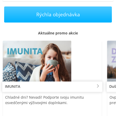
Rýchla objednávka
Aktuálne promo akcie
IMUNITA
Duš
Chladné dni? Nevadí! Podporte svoju imunitu
Ovp
osvedčenými výživovými doplnkami.
pre