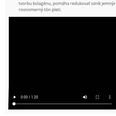
tvorbu kolagénu, pomáha redukovať vznik jemných
rovnomerný tón pleti.