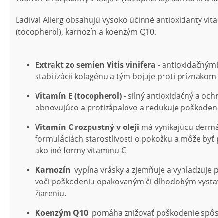
Ladival Allerg obsahujú vysoko účinné antioxidanty vita
(tocopherol), karnozín a koenzým Q10.
Extrakt zo semien Vitis vinifera
- antioxidačnými
stabilizácii kolagénu a tým bojuje proti príznakom 
Vitamín E (tocopherol)
- silný antioxidačný a och
obnovujúco a protizápalovo a redukuje poškodeni
Vitamín C rozpustný v oleji
má vynikajúcu dermál
formuláciách starostlivosti o pokožku a môže byť
ako iné formy vitamínu C.
Karnozín
vypína vrásky a zjemňuje a vyhladzuje pl
voči poškodeniu opakovaným či dlhodobým vysta
žiareniu.
Koenzým Q10
pomáha znižovať poškodenie spôs