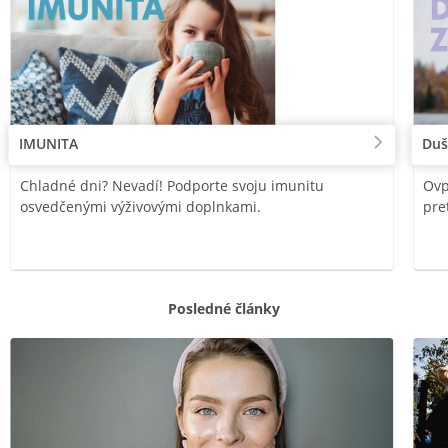
IMUNITA
Duš
Chladné dni? Nevadí! Podporte svoju imunitu
Ovp
osvedčenými výživovými doplnkami.
pre
Posledné články