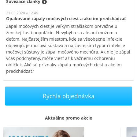
Súvisiace články
1
21.03.2020 v 12.49
Opakované zápaly močových ciest a ako im predchádzať
Zápal močových ciest je veľkým strašiakom prevažne u
ženskej časti populácie. Nevyhýba sa ale ani mužom a
deťom. Najčastejším miestom, kde sa všeobecne infekcie
objavujú, je močová sústava a najčastejším typom infekcie
močovej sústavy je zápal močového mechúra. Ak nie je zápal
včas podchytený, môže viesť až k vážnemu ochoreniu
obličiek. Aké sú príznaky zápalu močových ciest a ako im
predchádzať?
Rýchla objednávka
Aktuálne promo akcie