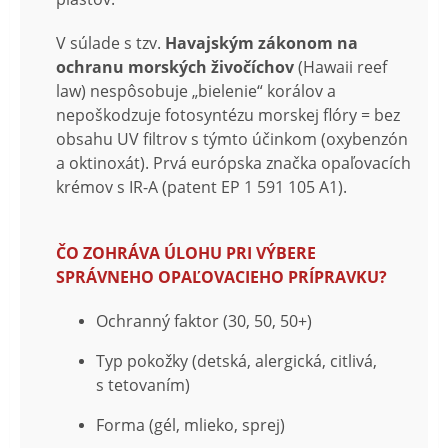
V súlade s tzv.
Havajským zákonom na
ochranu morských živočíchov
(Hawaii reef
law) nespôsobuje „bielenie“ korálov a
nepoškodzuje fotosyntézu morskej flóry = bez
obsahu UV filtrov s týmto účinkom (oxybenzón
a oktinoxát). Prvá európska značka opaľovacích
krémov s IR-A (patent EP 1 591 105 A1).
ČO ZOHRÁVA ÚLOHU PRI VÝBERE
SPRÁVNEHO OPAĽOVACIEHO PRÍPRAVKU?
Ochranný faktor (30, 50, 50+)
Typ pokožky (detská, alergická, citlivá,
s tetovaním)
Forma (gél, mlieko, sprej)