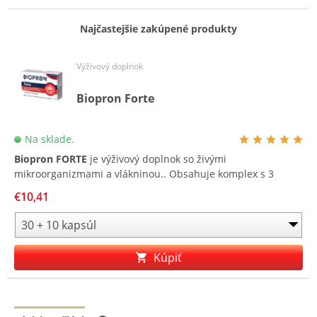
Najčastejšie zakúpené produkty
Výživový doplnok
Biopron Forte
Na sklade.
Biopron FORTE
je výživový doplnok so živými
mikroorganizmami a vlákninou.. Obsahuje komplex s 3
druhmi kmeňov živých mikroorganizmov a je obohatený o
€10,41
fruktooligosacharidy .
Kúpiť