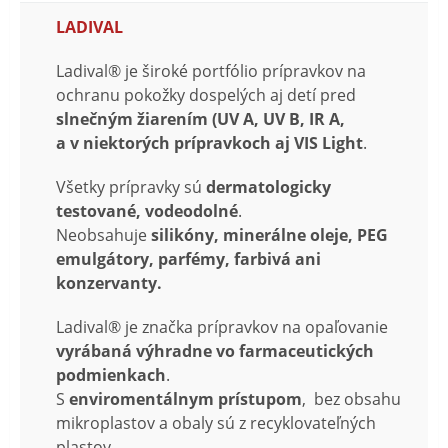
LADIVAL
Ladival® je široké portfólio prípravkov na
ochranu pokožky dospelých aj detí pred
slnečným žiarením (UV A, UV B, IR A,
a v niektorých prípravkoch aj VIS Light
.
Všetky prípravky sú
dermatologicky
testované, vodeodolné
.
Neobsahuje
silikóny, minerálne oleje, PEG
emulgátory, parfémy, farbivá ani
konzervanty.
Ladival® je značka prípravkov na opaľovanie
vyrábaná výhradne vo farmaceutických
podmienkach
.
S
enviromentálnym prístupom
, bez obsahu
mikroplastov a obaly sú z recyklovateľných
plastov.