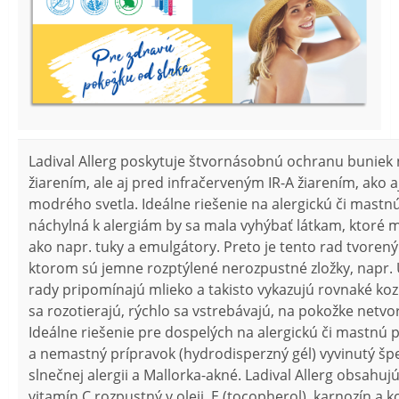
Ladival Allerg poskytuje štvornásobnú ochranu buniek
žiarením, ale aj pred infračerveným IR-A žiarením, ako a
modrého svetla. Ideálne riešenie na alergickú či mastn
náchylná k alergiám by sa mala vyhýbať látkam, ktoré m
ako napr. tuky a emulgátory. Preto je tento rad tvoren
ktorom sú jemne rozptýlené nerozpustné zložky, napr. UV
rady pripomínajú mlieko a takisto vykazujú rovnaké koz
sa rozotierajú, rýchlo sa vstrebávajú, na pokožke netvori
Ideálne riešenie pre dospelých na alergickú či mastnú 
a nemastný prípravok (hydrodisperzný gél) vyvinutý špe
slnečnej alergii a Mallorka-akné. Ladival Allerg obsahu
vitamín C rozpustný v oleji, E (tocopherol), karnozín a