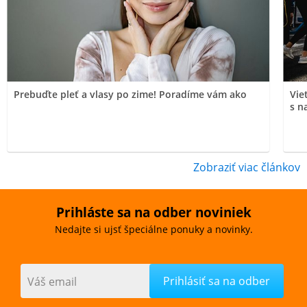
Prebuďte pleť a vlasy po zime! Poradíme vám ako
Vie
s n
Zobraziť viac článkov
Prihláste sa na odber noviniek
Nedajte si ujsť špeciálne ponuky a novinky.
Váš email