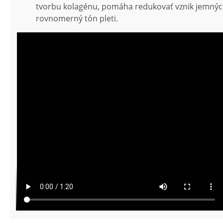
tvorbu kolagénu, pomáha redukovať vznik jemných
rovnomerný tón pleti.