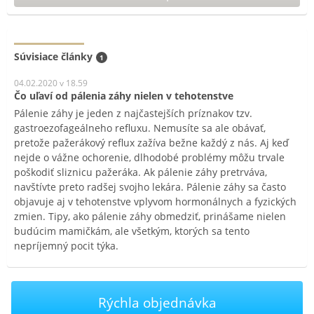
Súvisiace články
1
04.02.2020 v 18.59
Čo uľaví od pálenia záhy nielen v tehotenstve
Pálenie záhy je jeden z najčastejších príznakov tzv.
gastroezofageálneho refluxu. Nemusíte sa ale obávať,
pretože pažerákový reflux zažíva bežne každý z nás. Aj keď
nejde o vážne ochorenie, dlhodobé problémy môžu trvale
poškodiť sliznicu pažeráka. Ak pálenie záhy pretrváva,
navštívte preto radšej svojho lekára. Pálenie záhy sa často
objavuje aj v tehotenstve vplyvom hormonálnych a fyzických
zmien. Tipy, ako pálenie záhy obmedziť, prinášame nielen
budúcim mamičkám, ale všetkým, ktorých sa tento
nepríjemný pocit týka.
Rýchla objednávka