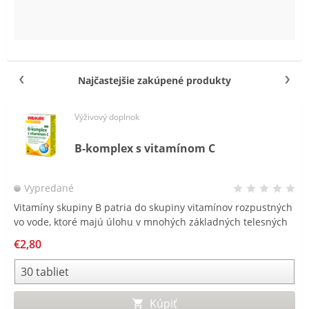
Najčastejšie zakúpené produkty
Výživový doplnok
B-komplex s vitamínom C
Vypredané
Vitamíny skupiny B patria do skupiny vitamínov rozpustných
vo vode, ktoré majú úlohu v mnohých základných telesných
funkciách. Sú vylučované močom a môžu byť ľahko zničené
€2,80
pri varení alebo spracovaní potravín.
Kúpiť