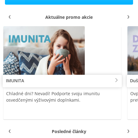
Aktuálne promo akcie
IMUNITA
Duš
Chladné dni? Nevadí! Podporte svoju imunitu
Ovp
osvedčenými výživovými doplnkami.
pre
Posledné články