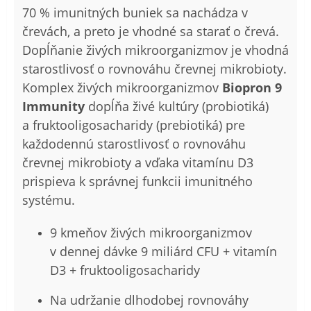
70 % imunitných buniek sa nachádza v
črevách, a preto je vhodné sa starať o črevá.
Dopĺňanie živých mikroorganizmov je vhodná
starostlivosť o rovnováhu črevnej mikrobioty.
Komplex živých mikroorganizmov
Biopron 9
Immunity
dopĺňa živé kultúry (probiotiká)
a fruktooligosacharidy (prebiotiká) pre
každodennú starostlivosť o rovnováhu
črevnej mikrobioty a vďaka vitamínu D3
prispieva k správnej funkcii imunitného
systému.
9 kmeňov živých mikroorganizmov
v dennej dávke 9 miliárd CFU + vitamín
D3 + fruktooligosacharidy
Na udržanie dlhodobej rovnováhy