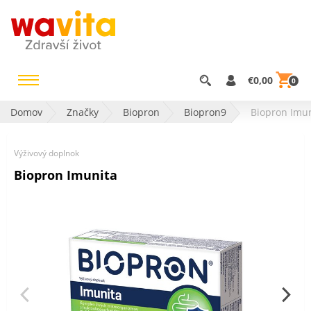
€0,00
0
Domov
Značky
Biopron
Biopron9
Biopron Imu
Výživový doplnok
Biopron Imunita