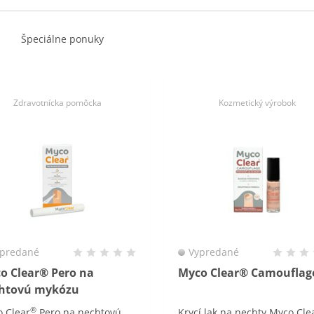
Špeciálne ponuky
Zdravotnícka pomôcka
Kozmetický výrobok
predané
Vypredané
o Clear® Pero na
Myco Clear® Camouflag
htovú mykózu
®
 Clear
Pero na nechtovú
Krycí lak na nechty Myco Cl