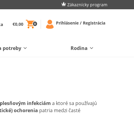
Zákaznícky program
Prihlásenie / Registrácia
€0,00
ka
0
a potreby
Rodina
ť plesňovým infekciám
a ktoré sa používajú
ické) ochorenia
patria medzi časté