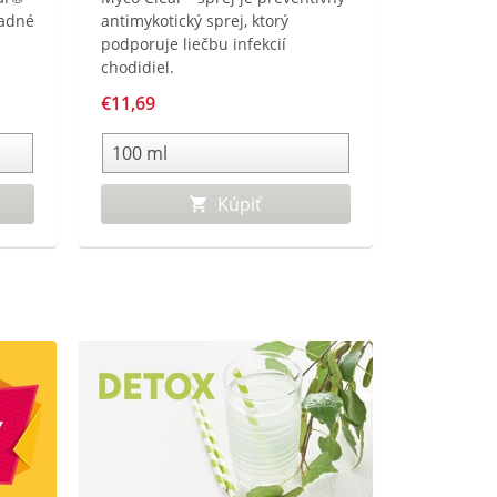
adné
antimykotický sprej, ktorý
podporuje liečbu infekcií
chodidiel.
€11,69
Kúpiť