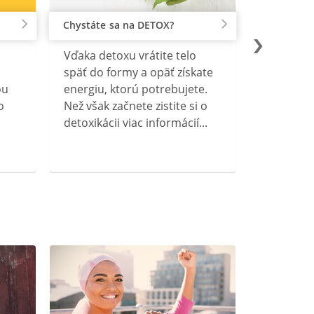
Chystáte sa na DETOX?
Vďaka detoxu vrátite telo
späť do formy a opäť získate
ou
energiu, ktorú potrebujete.
o
Než však začnete zistite si o
detoxikácii viac informácií...