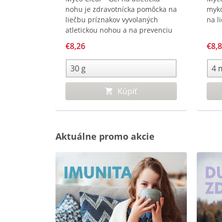
nohu je zdravotnícka pomôcka na
mykó
liečbu príznakov vyvolaných
na l
atletickou nohou a na prevenciu
opätovnej infekcie.
€8,26
€8,
Kúpiť
Aktuálne promo akcie