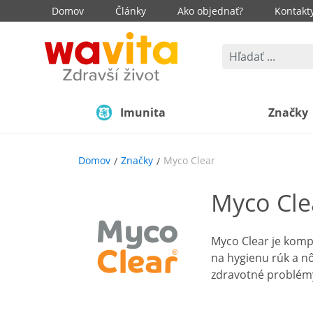
Domov
Články
Ako objednať?
Kontakt
Imunita
Značky
Domov
Značky
Myco Clear
Myco Cle
Myco Clear je komp
na hygienu rúk a n
zdravotné problémy