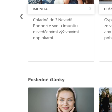
IMUNITA
Duše
lu
Chladné dni? Nevadí!
Ovp
rebný na
Podporte svoju imunitu
zdra
očného
osvedčenými výživovými
aby 
doplnkami.
poh
ravín
ovou
Posledné články
rgiu a
oenzýmu