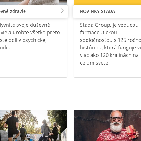
vné zdravie
NOVINKY STADA
lyvnite svoje duševné
Stada Group, je vedúcou
vie a urobte všetko preto
farmaceutickou
ste boli v psychickej
spoločnosťou s 125 ročn
ode.
históriou, ktorá funguje v
viac ako 120 krajinách na
celom svete.