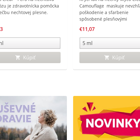
zu je zdravotnícka pomôcka
Camouflage maskuje nevzhľ
iečbu nechtovej plesne.
poškodenie a sfarbenie
spôsobené plesňovými
infekciami nechtov a inými
83
€11,07
stavmi.
Kúpiť
Kúpiť