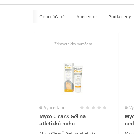
Odporúčané
Abecedne
Podľa ceny
Zdravotnícka pomôcka
Vypredané
Vy
Myco Clear® Gél na
Myc
atletickú nohu
nec
®
Myco Clear
Gél na atletickú
Myco