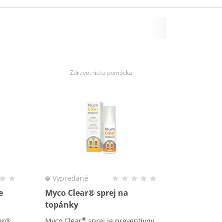
Zdravotnícka pomôcka
Vypredané
e
Myco Clear® sprej na
topánky
®
ear®
Myco Clear
sprej je preventívny