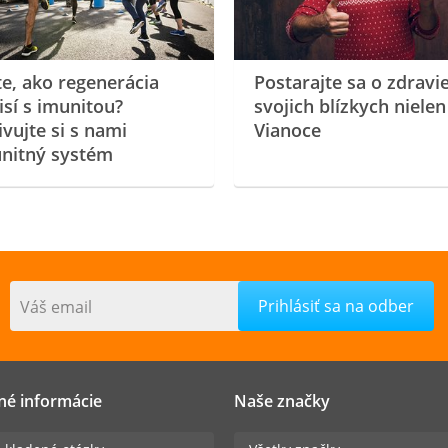
te, ako regenerácia
Postarajte sa o zdravi
isí s imunitou?
svojich blízkych nielen
ivujte si s nami
Vianoce
nitný systém
Váš email
né informácie
Naše značky