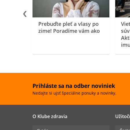
Prebuďte pleť a vlasy po
Vie
zime! Poradíme vám ako
súv
Akt
imu
Prihláste sa na odber noviniek
Nedajte si ujsť špeciálne ponuky a novinky.
O Klube zdravia
Užitoč