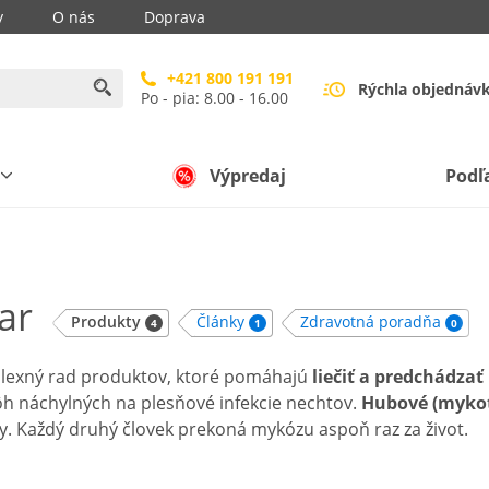
y
O nás
Doprava
+421 800 191 191
Rýchla objednáv
Po - pia: 8.00 - 16.00
Výpredaj
Podľ
ar
Produkty
Články
Zdravotná poradňa
4
1
0
lexný rad produktov, ktoré pomáhajú
liečiť a predchádza
ôh náchylných na plesňové infekcie nechtov.
Hubové (mykot
. Každý druhý človek prekoná mykózu aspoň raz za život.