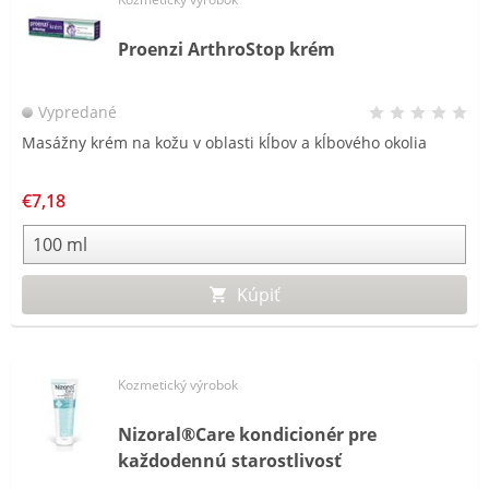
Proenzi ArthroStop krém
Vypredané
Masážny krém na kožu v oblasti kĺbov a kĺbového okolia
€7,18
Kúpiť
Kozmetický výrobok
Nizoral®Care kondicionér pre
každodennú starostlivosť