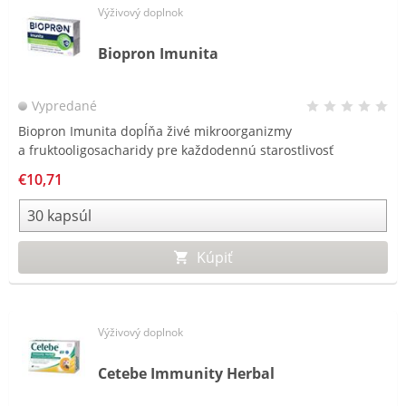
Výživový doplnok
Biopron Imunita
Vypredané
Biopron Imunita dopĺňa živé mikroorganizmy
a fruktooligosacharidy pre každodennú starostlivosť
o črevnú mikrobiotu a vitamín D3 pre podporu imunitného
€10,71
systému.
Kúpiť
Výživový doplnok
Cetebe Immunity Herbal