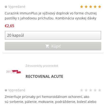
Vypredané
Curazink ImmunPlus je výživový doplnok vo forme chutnej
pastilky s jahodovou príchuťou. Kombinácia vysokej dávky
zinku (25 mg) spolu so selénom a dennou referenčnou
€2,65
hodnotou vitamínu C. Curazink ImmunPlus týmto
predstavuje hodnotný doplnok k vašej každodennej výžive.
Kúpiť
Zdravotnícky prostriedok
RECTOVENAL ACUTE
Vypredané
Zmierňuje príznaky pri hemoroidálnom ochorení, ako
sú svrbenie, pálenie, mokvanie, podráždenie, bolesť alebo