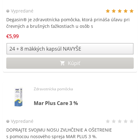
Vypredané
Degasin® je zdravotnícka pomôcka, ktorá prináša úľavu pri
črevných a brušných ťažkostiach u osôb s
gastrointestinálnymi problémami spôsobenými tvorbou
€5,99
plynu: nafukovanie, plynatosť a brušná tenzia.
Kúpiť
Zdravotnícka pomôcka
Mar Plus Care 3 %
Vypredané
DOPRAJTE SVOJMU NOSU ZVLHČENIE A OŠETRENIE
s pomocou nosového spreja MAR PLUS 3 %.