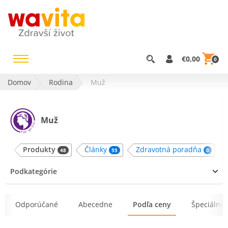
€0,00
0
Domov
Rodina
Muž
Muž
Produkty
Články
Zdravotná poradňa
48
55
0
Podkategórie
Odporúčané
Abecedne
Podľa ceny
Špeciálne