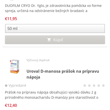
DUOFILM CRYO Dr. Yglo, je zdravotnícka pomôcka vo forme
spreja, určená na odstránenie bežných bradavíc a
plantárnych bradavíc na chodidlách.
€11,95
Kúpiť
Výživový doplnok
Uroval D-manosa prášok na prípravu
nápoja
Vypredané
Prášok na prípravu nápoja obsahujúci vysokú dávku 2 g
prírodného monosacharidu D-manózy pre starostlivosť o
močové cesty, vhodný aj pre tehotné a dojčiace ženy.
€12,40