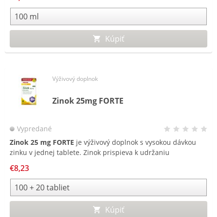
Kúpiť
Výživový doplnok
Zinok 25mg FORTE
Vypredané
Zinok 25 mg FORTE
je výživový doplnok s vysokou dávkou
zinku v jednej tablete. Zinok prispieva k udržaniu
normálneho stavu vlasov, nechtov a pokožky a podporuje
€8,23
normálnu funkciu imunitného systému.
Kúpiť