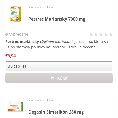
Výživový doplnok
Pestrec Mariánsky 7000 mg
Vypredané
Pestrec mariánsky
(
Silybum marianum
) je rastlina, ktorá sa
už po stáročia používa na podporu zdravia pečene.
Silymarín, aktívna zložka pestreca, je komplex bioflavonoidov,
€5,94
ktorý je extrahovaný z jeho semien. Tradične je pestrec s
vysokým obsahom silymarínu používaný na podporu
funkcie pečene.
Kúpiť
Výživový doplnok
Degasin Simetikón 280 mg