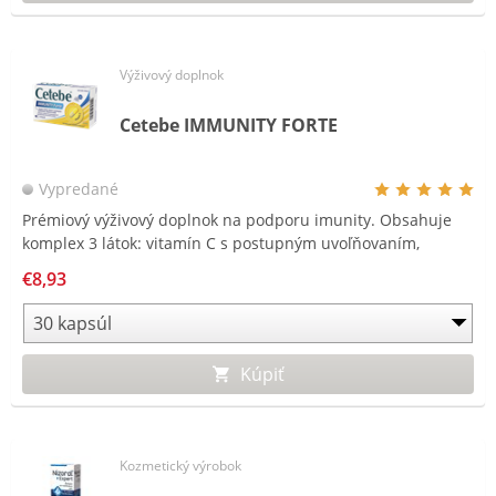
Výživový doplnok
Cetebe IMMUNITY FORTE
Vypredané
Prémiový výživový doplnok na podporu imunity. Obsahuje
komplex 3 látok: vitamín C s postupným uvoľňovaním,
vitamín D a zinok.
€8,93
Kúpiť
Kozmetický výrobok