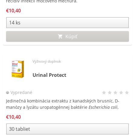
recidív infekcií močového mechúra.
€10,40
Kúpiť
Výživový doplnok
Urinal Protect
Vypredané
Jedinečná kombinácia extraktu z kanadských brusníc, D-
manózy a lyzátu uropatogénnej baktérie
Escherichia coli
,
ktorá je najčastejšou príčinou infekcií močového mechúra.
€10,40