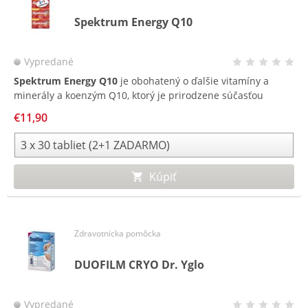
Spektrum Energy Q10
Vypredané
Spektrum Energy Q10
je obohatený o ďalšie vitamíny a
minerály a koenzým Q10, ktorý je prirodzene súčasťou
takmer každej bunky v ľudskom tele a vyskytuje sa
€11,90
v orgánoch ako pľúca, srdce a pečeň.
Kúpiť
Zdravotnícka pomôcka
DUOFILM CRYO Dr. Yglo
Vypredané