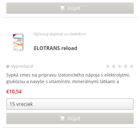
Kúpiť
Výživový doplnok so sladidlom
ELOTRANS reload
Vypredané
Sypká zmes na prípravu izotonického nápoja s elektrolytmi,
glukózou a navyše s vitamínmi, minerálnymi látkami a
cholínom. Ideálny na podporu organizmu, vitalizáciu a
€10,54
rehydratáciu tela.
Kúpiť