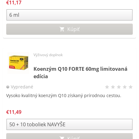
€11,17
Kúpiť
Výživový doplnok
Koenzým Q10 FORTE 60mg limitovaná
edícia
Vypredané
Vysoko kvalitný koenzým Q10 získaný prírodnou cestou.
€11,49
Kúpiť