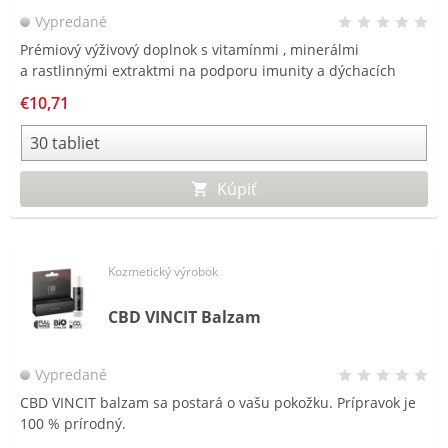
Vypredané
Prémiový výživový doplnok s vitamínmi , minerálmi
Rý
a rastlinnými extraktmi na podporu imunity a dýchacích
vr
ciest. Unikátna technológia -
dvojvrstvová tableta.
a 
€10,71
Kúpiť
Kozmetický výrobok
CBD VINCIT Balzam
Vypredané
CBD VINCIT balzam sa postará o vašu pokožku. Prípravok je
100 % prírodný.