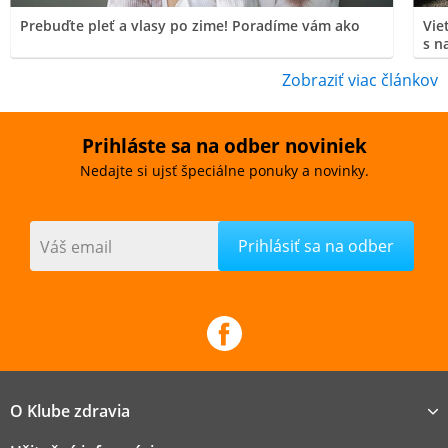
Prebuďte pleť a vlasy po zime! Poradíme vám ako
Vie
s n
Zobraziť viac článkov
Prihláste sa na odber noviniek
Nedajte si ujsť špeciálne ponuky a novinky.
Váš email
O Klube zdravia