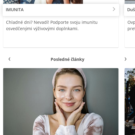
IMUNITA
Duš
Chladné dni? Nevadí! Podporte svoju imunitu
Ovp
osvedčenými výživovými doplnkami.
pre
Posledné články