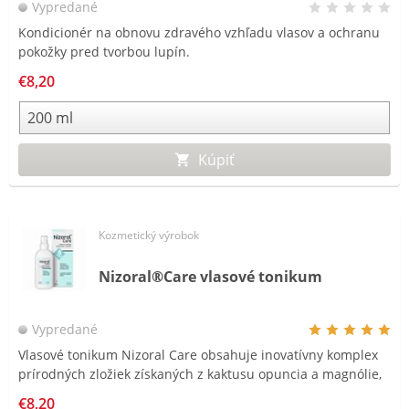
Vypredané
Kondicionér na obnovu zdravého vzhľadu vlasov a ochranu
pokožky pred tvorbou lupín.
€8,20
Kúpiť
Kozmetický výrobok
Nizoral®Care vlasové tonikum
Vypredané
Vlasové tonikum Nizoral Care obsahuje inovatívny komplex
prírodných zložiek získaných z kaktusu opuncia a magnólie,
ktoré upokojujú svrbivú a podráždenú pokožku hlavy.
€8,20