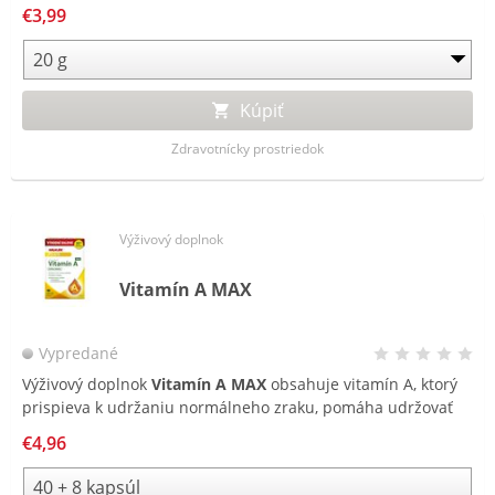
pocit cudzieho telesa v konečníku.
€3,99
Kúpiť
Zdravotnícky prostriedok
Výživový doplnok
Vitamín A MAX
Vypredané
Výživový doplnok
Vitamín A MAX
obsahuje vitamín A, ktorý
prispieva k udržaniu normálneho zraku, pomáha udržovať
zdravú pokožku a prispieva k normálnej funkcii imunitného
€4,96
systému.