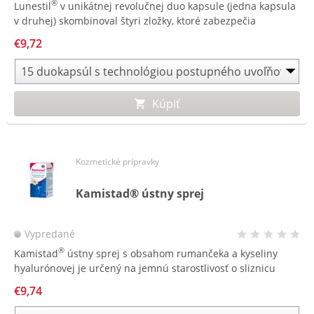
®
Lunestil
v unikátnej revolučnej duo kapsule (jedna kapsula
v druhej) skombinoval štyri zložky, ktoré zabezpečia
®
relaxáciu a kvalitný spánok počas celej noci. Lunestil
nie je
€9,72
návykový a po prebudení nespôsobuje ospalosť.
Kúpiť
Kozmetické prípravky
Kamistad® ústny sprej
Vypredané
®
Kamistad
ústny sprej s obsahom rumančeka a kyseliny
hyalurónovej je určený na jemnú starostlivosť o sliznicu
ústnej dutiny a ďasien. Otočná tryska umožňuje cielené
€9,74
podanie spreju na sliznicu a do ťažko prístupných miest v
ústnej dutine.