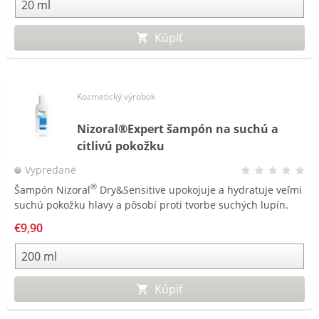
Kúpiť
Kozmetický výrobok
Nizoral®Expert šampón na suchú a
citlivú pokožku
Vypredané
®
Šampón Nizoral
Dry&Sensitive upokojuje a hydratuje veľmi
suchú pokožku hlavy a pôsobí proti tvorbe suchých lupín.
€9,90
Kúpiť