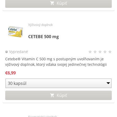
Kúpiť
Výživový doplnok
CETEBE 500 mg
Vypredané
Cetebe® Vitamin C 500 mg s postupným uvoľňovaním je
výživový doplnok, ktorý vďaka svojej jedinečnej technológii
časových perličiek jedinečným spôsobom zásobuje
€6,99
organizmus vitamínom C po celý deň.
Kúpiť
Kozmetický výrobok