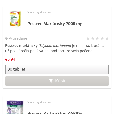
Výživový doplnok
Pestrec Mariánsky 7000 mg
Vypredané
Pestrec mariánsky
(
Silybum marianum
) je rastlina, ktorá sa
už po stáročia používa na podporu zdravia pečene.
Silymarín, aktívna zložka pestreca, je komplex bioflavonoidov,
€5,94
ktorý je extrahovaný z jeho semien. Tradične je pestrec s
vysokým obsahom silymarínu používaný na podporu
funkcie pečene.
Kúpiť
Výživový doplnok
Proenzi ArthroStop RAPID+