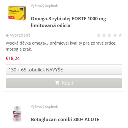
Výživový doplnok
Omega-3 rybí olej FORTE 1000 mg
limitovaná edícia
Vypredané
Vysoká dávka omega-3 prémiovej kvality pre zdravé srdce,
mozog a zrak.
€18,24
Kúpiť
Výživový doplnok
Betaglucan combi 300+ ACUTE