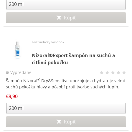
Kúpiť
Kozmetický výrobok
Nizoral®Expert šampón na suchú a
citlivú pokožku
Vypredané
®
Šampón Nizoral
Dry&Sensitive upokojuje a hydratuje veľmi
suchú pokožku hlavy a pôsobí proti tvorbe suchých lupín.
€9,90
Kúpiť