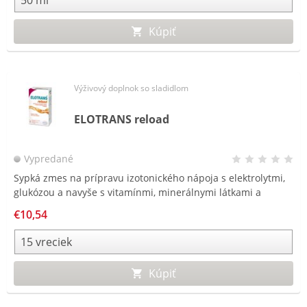
Kúpiť
Výživový doplnok so sladidlom
ELOTRANS reload
Vypredané
Sypká zmes na prípravu izotonického nápoja s elektrolytmi,
glukózou a navyše s vitamínmi, minerálnymi látkami a
cholínom. Ideálny na podporu organizmu, vitalizáciu a
€10,54
rehydratáciu tela.
Kúpiť