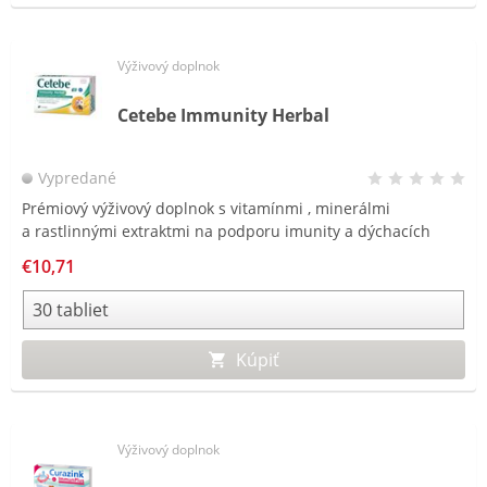
Výživový doplnok
Cetebe Immunity Herbal
Vypredané
Prémiový výživový doplnok s vitamínmi , minerálmi
Rý
a rastlinnými extraktmi na podporu imunity a dýchacích
vr
ciest. Unikátna technológia -
dvojvrstvová tableta.
a 
€10,71
Kúpiť
Výživový doplnok