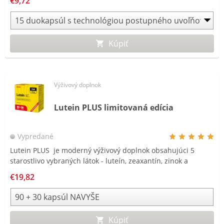
€9,72
návykový a po prebudení nespôsobuje ospalosť.
Kúpiť
Výživový doplnok
Lutein PLUS limitovaná edícia
Vypredané
Lutein PLUS je moderný výživový doplnok obsahujúci 5
starostlivo vybraných látok - luteín, zeaxantín, zinok a
vitamíny A a E.
€19,82
Kúpiť