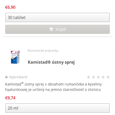
€6,90
Kúpiť
Kozmetické prípravky
Kamistad® ústny sprej
Vypredané
®
Kamistad
ústny sprej s obsahom rumančeka a kyseliny
hyalurónovej je určený na jemnú starostlivosť o sliznicu
ústnej dutiny a ďasien. Otočná tryska umožňuje cielené
€9,74
podanie spreju na sliznicu a do ťažko prístupných miest v
ústnej dutine.