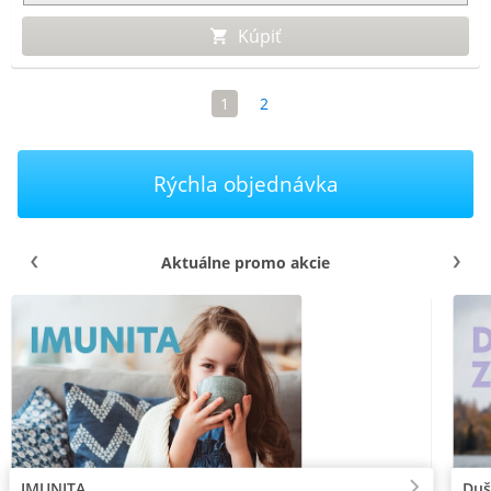
Kúpiť
1
2
Rýchla objednávka
Aktuálne promo akcie
IMUNITA
Duš