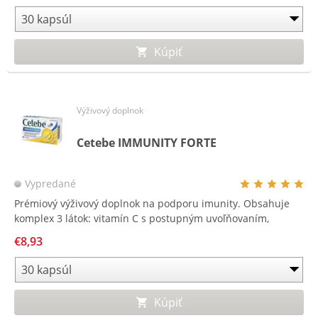
Kúpiť
Výživový doplnok
Cetebe IMMUNITY FORTE
Vypredané
Prémiový výživový doplnok na podporu imunity. Obsahuje
komplex 3 látok: vitamín C s postupným uvoľňovaním,
vitamín D a zinok.
€8,93
Kúpiť