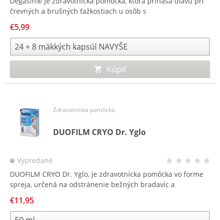
Degasin® je zdravotnícka pomôcka, ktorá prináša úľavu pri
črevných a brušných ťažkostiach u osôb s
gastrointestinálnymi problémami spôsobenými tvorbou
€5,99
plynu: nafukovanie, plynatosť a brušná tenzia.
Kúpiť
Zdravotnícka pomôcka
DUOFILM CRYO Dr. Yglo
Vypredané
DUOFILM CRYO Dr. Yglo, je zdravotnícka pomôcka vo forme
spreja, určená na odstránenie bežných bradavíc a
plantárnych bradavíc na chodidlách.
€11,95