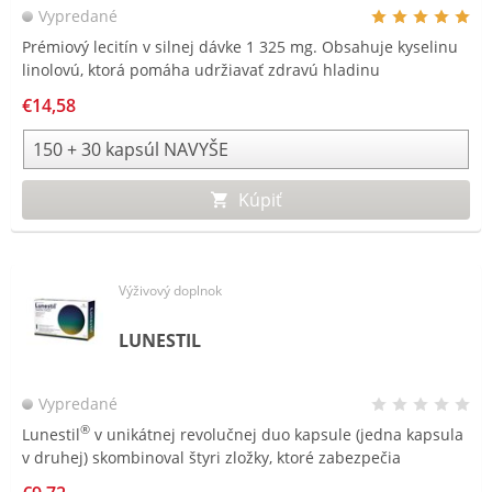
Vypredané
Prémiový lecitín v silnej dávke 1 325 mg. Obsahuje kyselinu
linolovú, ktorá pomáha udržiavať zdravú hladinu
cholesterolu v krvi.
€14,58
Kúpiť
Výživový doplnok
LUNESTIL
Vypredané
®
Lunestil
v unikátnej revolučnej duo kapsule (jedna kapsula
v druhej) skombinoval štyri zložky, ktoré zabezpečia
®
relaxáciu a kvalitný spánok počas celej noci. Lunestil
nie je