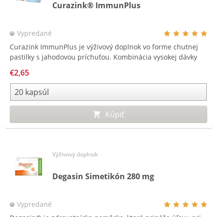
Curazink® ImmunPlus
Vypredané
Curazink ImmunPlus je výživový doplnok vo forme chutnej
pastilky s jahodovou príchuťou. Kombinácia vysokej dávky
zinku (25 mg) spolu so selénom a dennou referenčnou
€2,65
hodnotou vitamínu C. Curazink ImmunPlus týmto
predstavuje hodnotný doplnok k vašej každodennej výžive.
Kúpiť
Výživový doplnok
Degasin Simetikón 280 mg
Vypredané