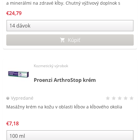
a minerálmi na zdravé kĺby. Chutný výživový doplnok s
príchuťou čiernej ríbezle.
€24,79
Kúpiť
Kozmetický výrobok
Proenzi ArthroStop krém
Vypredané
Masážny krém na kožu v oblasti kĺbov a kĺbového okolia
€7,18