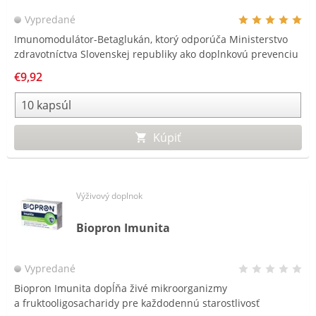
Vypredané
Imunomodulátor-Betaglukán, ktorý odporúča Ministerstvo
zdravotníctva Slovenskej republiky ako doplnkovú prevenciu
pred ochorením COVID – 19.*
€9,92
Kúpiť
Výživový doplnok
Biopron Imunita
Vypredané
Biopron Imunita dopĺňa živé mikroorganizmy
a fruktooligosacharidy pre každodennú starostlivosť