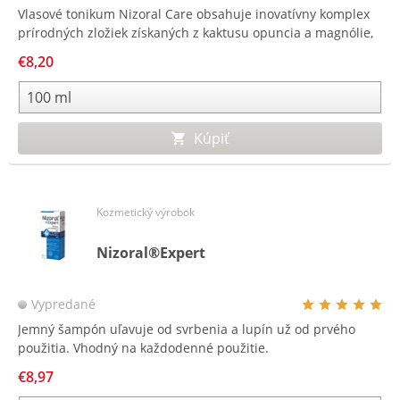
Vlasové tonikum Nizoral Care obsahuje inovatívny komplex
prírodných zložiek získaných z kaktusu opuncia a magnólie,
ktoré upokojujú svrbivú a podráždenú pokožku hlavy.
€8,20
Kúpiť
Kozmetický výrobok
Nizoral®Expert
Vypredané
Jemný šampón uľavuje od svrbenia a lupín už od prvého
použitia. Vhodný na každodenné použitie.
€8,97