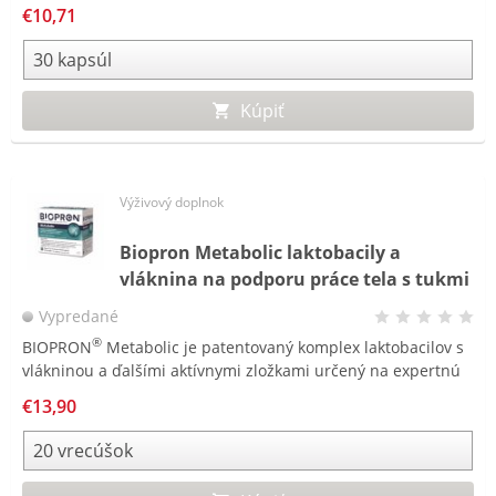
o črevnú mikrobiotu a vitamín D3 pre podporu imunitného
€10,71
systému.
Kúpiť
Výživový doplnok
Biopron Metabolic laktobacily a
vláknina na podporu práce tela s tukmi
a cukrami
Vypredané
®
BIOPRON
Metabolic je patentovaný komplex laktobacilov s
vlákninou a ďalšími aktívnymi zložkami určený na expertnú
starostlivosť o črevnú mikrobiotu a na podporu práce tela s
€13,90
tukmi a cukrami.