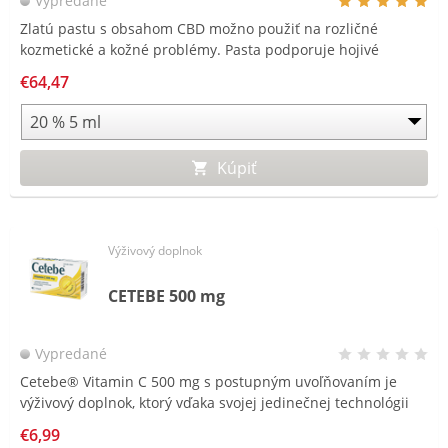
Vypredané
Zlatú pastu s obsahom CBD možno použiť na rozličné
kozmetické a kožné problémy. Pasta podporuje hojivé
procesy.
€64,47
Kúpiť
Výživový doplnok
CETEBE 500 mg
Vypredané
Cetebe® Vitamin C 500 mg s postupným uvoľňovaním je
výživový doplnok, ktorý vďaka svojej jedinečnej technológii
časových perličiek jedinečným spôsobom zásobuje
€6,99
organizmus vitamínom C po celý deň.