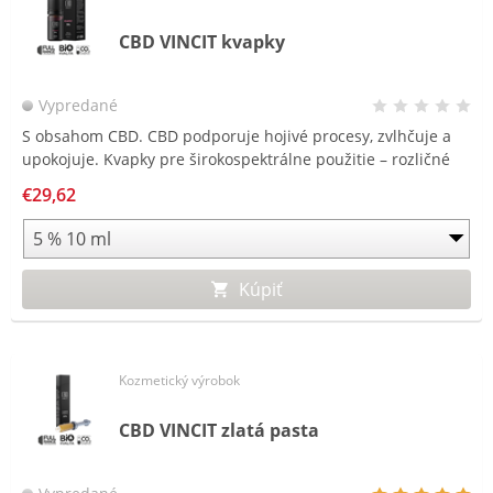
CBD VINCIT kvapky
Vypredané
S obsahom CBD. CBD podporuje hojivé procesy, zvlhčuje a
upokojuje. Kvapky pre širokospektrálne použitie – rozličné
kozmetické a kožné problémy.
€29,62
Kúpiť
Kozmetický výrobok
CBD VINCIT zlatá pasta