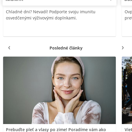
Chladné dni? Nevadí! Podporte svoju imunitu
Ovp
osvedčenými výživovými doplnkami.
pre
Posledné články
Prebuďte pleť a vlasy po zime! Poradíme vám ako
Vie