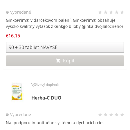
Vypredané
GinkoPrim® v darčekovom balení. GinkoPrim® obsahuje
vysoko kvalitný výťažok z Ginkgo biloby (ginka dvojlaločného)
pre lepší výkon mozgu, obohatený o DMAE a magnézium
€16,15
Kúpiť
Výživový doplnok
Herba-C DUO
Vypredané
Na podporu imunitného systému a dýchacích ciest