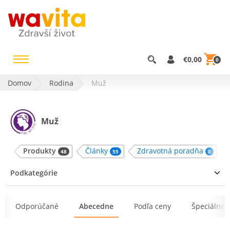
€0,00
0
Domov
Rodina
Muž
Muž
Produkty
Články
Zdravotná poradňa
48
55
0
Podkategórie
Odporúčané
Abecedne
Podľa ceny
Špeciálne 