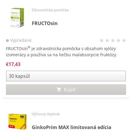
Zdravotnícka pomôcka
FRUCTOsin
Vypredané
®
FRUCTOsin
je zdravotnícka pomôcka s obsahom xylózy
izomerázy a používa sa na liečbu malabsorpcie fruktózy.
V tenkom čreve premieňa fruktózu na ľahko vstrebateľnú
€17,43
glukózu, a tým zabraňuje/zmierňuje príznaky malabsorpcie
fruktózy.
Kúpiť
Výživový doplnok
GinkoPrim MAX limitovaná edícia