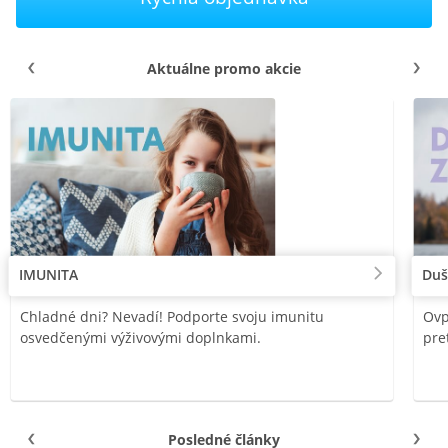
Aktuálne promo akcie
IMUNITA
Duš
Chladné dni? Nevadí! Podporte svoju imunitu
Ovp
osvedčenými výživovými doplnkami.
pre
Posledné články