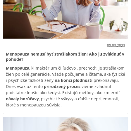
08.03.2023
Menopauza nemusí byť strašiakom žien! Ako ju zvládnuť v
pohode?
Menopauza
, klimaktérium či ľudovo „prechod“, je strašiakom
žien po celé generácie. Všade počujeme a čítame, aké fyzické
i psychické ťažkosti ženy
na konci plodnosti
prekonávajú.
Dnes však už tento
prirodzený proces
vieme zvládnuť
podstatne lepšie ako kedysi. Existujú metódy, ako zmierniť
návaly horúčavy
, psychické výkyvy a ďalšie nepríjemnosti,
ktoré s menopauzou súvisia.