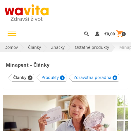
€0,00
0
Domov
Články
Značky
Ostatné produkty
Mina
Minapent – Články
Články
Produkty
Zdravotná poradňa
2
1
0