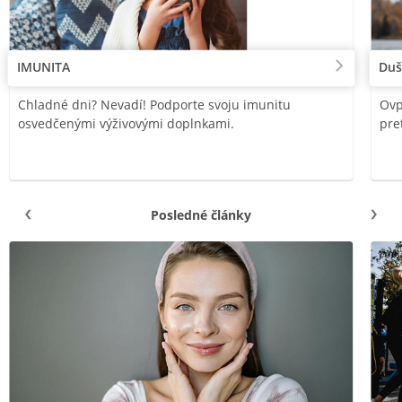
IMUNITA
Duš
Chladné dni? Nevadí! Podporte svoju imunitu
Ovp
osvedčenými výživovými doplnkami.
pre
Posledné články