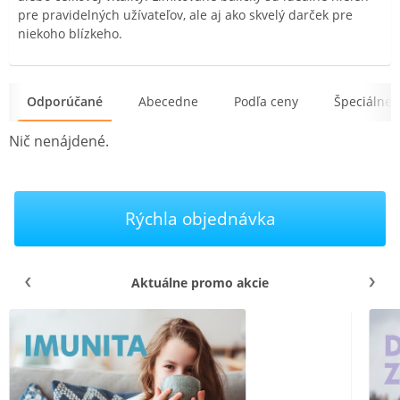
pre pravidelných užívateľov, ale aj ako skvelý darček pre
niekoho blízkeho.
Odporúčané
Abecedne
Podľa ceny
Špeciálne 
Nič nenájdené.
Rýchla objednávka
Aktuálne promo akcie