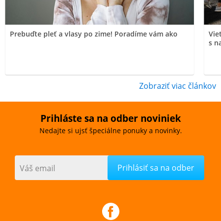
Prebuďte pleť a vlasy po zime! Poradíme vám ako
Vie
s n
Zobraziť viac článkov
Prihláste sa na odber noviniek
Nedajte si ujsť špeciálne ponuky a novinky.
Váš email