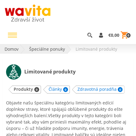
€0,00
0
Domov
Špeciálne ponuky
Limitované produkty
Limitované produkty
Produkty
Články
Zdravotná poradňa
0
0
0
Objavte našu špeciálnu kategóriu limitovaných edícií
doplnkov stravy, ktoré spájajú obľúbené produkty do ešte
výhodnejších balení.Všetky produkty v tejto kategórii boli
vybrané tak, aby vám priniesli maximálny efekt, pohodlie aj
úsporu – či už hľadáte podporu imunity, energie, trávenia
alebo celkovej vitality. Limitované balíčky sú ideálne nielen