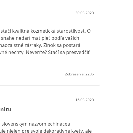
30.03.2020
 stačí kvalitná kozmetická starostlivosť. O
ej snahe nedarí mať pleť podľa vašich
 naozajstné zázraky. Zinok sa postará
evné nechty. Neveríte? Stačí sa presvedčiť
Zobrazenie: 2285
16.03.2020
unitu
ím slovenským názvom echinacea
uje nielen pre svoje dekoratívne kvety, ale