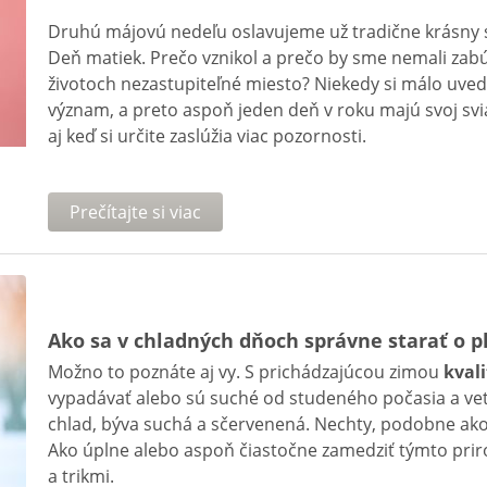
Druhú májovú nedeľu oslavujeme už tradične krásny 
Deň matiek. Prečo vznikol a prečo by sme nemali zab
životoch nezastupiteľné miesto? Niekedy si málo uv
význam, a preto aspoň jeden deň v roku majú svoj svi
aj keď si určite zaslúžia viac pozornosti.
Prečítajte si viac
Ako sa v chladných dňoch správne starať o pl
Možno to poznáte aj vy. S prichádzajúcou zimou
kval
vypadávať alebo sú suché od studeného počasia a vet
chlad, býva suchá a sčervenená. Nechty, podobne ako v
Ako úplne alebo aspoň čiastočne zamedziť týmto prir
a trikmi.