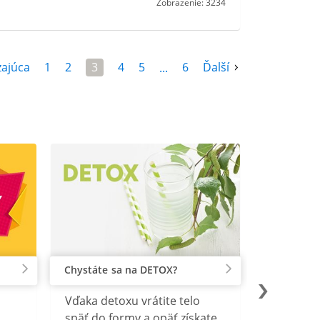
Zobrazenie: 3234
ajúca
1
2
3
4
5
6
Ďalší
...
Chystáte sa na DETOX?
Vďaka detoxu vrátite telo
späť do formy a opäť získate