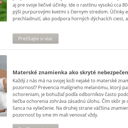
aj pre svoje liečivé účinky. Ide o rastlinu vysokú cca
pýši purpurovými kvetmi s čiernym stredom. Účinky ec
prechladnutí, ako podpora horných dýchacích ciest, a
Prečítajte si viac
Materské znamienka ako skryté nebezpečen
Každý z nás má na svojej koži nejaké to materské zn
pozornosť? Prevencia malígneho melanómu, ktorý pa
ochoreniam, je bohužiaľ podľa odborníkov často pod
liečba ochorenia zohráva zásadnú úlohu. Čím skôr je 
šanca na vyliečenie. Na druhej strane väčšina znamien
pozornosť by sme im mali venovať vždy.