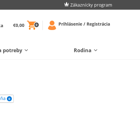
Zákaznícky program
Prihlásenie / Registrácia
€0,00
ka
0
a potreby
Rodina
dňa
0