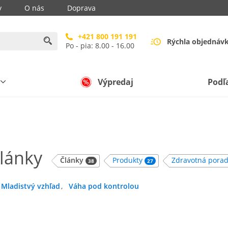
y
O nás
Doprava
+421 800 191 191
Rýchla objednáv
Po - pia: 8.00 - 16.00
Výpredaj
Podľ
Články
Články
Produkty
Zdravotná pora
38
27
Mladistvý vzhľad
Váha pod kontrolou