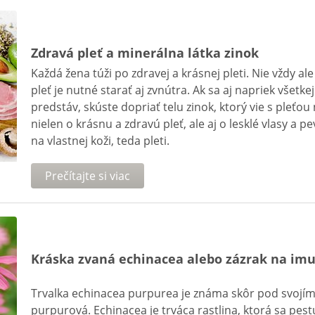
Zdravá pleť a minerálna látka zinok
Každá žena túži po zdravej a krásnej pleti. Nie vždy ale
pleť je nutné starať aj zvnútra. Ak sa aj napriek všetk
predstáv, skúste dopriať telu zinok, ktorý vie s pleťou
nielen o krásnu a zdravú pleť, ale aj o lesklé vlasy a p
na vlastnej koži, teda pleti.
Prečítajte si viac
Kráska zvaná echinacea alebo zázrak na im
Trvalka echinacea purpurea je známa skôr pod svoj
purpurová. Echinacea je trváca rastlina, ktorá sa pest