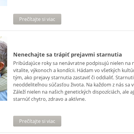
Prečítajte si viac
Nenechajte sa trápiť prejavmi starnutia
Pribúdajúce roky sa nenávratne podpisujú nielen na n
vitalite, výkonoch a kondícii. Hádam vo všetkých kul
tým, ako prejavy starnutia zastaviť či oddialiť. Starnuti
neoddeliteľnou súčasťou života. Na každom z nás sa v
Záleží nielen na našich genetických dispozíciách, ale 
starnúť chytro, zdravo a aktívne.
Prečítajte si viac