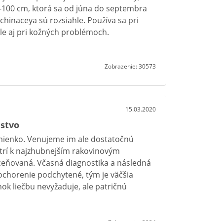
 80-100 cm, ktorá sa od júna do septembra
hinaceya sú rozsiahle. Používa sa pri
le aj pri kožných problémoch.
Zobrazenie: 30573
15.03.2020
stvo
amienko. Venujeme im ale dostatočnú
trí k najzhubnejším rakovinovým
ceňovaná. Včasná diagnostika a následná
ochorenie podchytené, tým je väčšia
ok liečbu nevyžaduje, ale patričnú