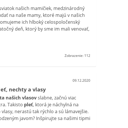
sviatok našich mamičiek, medzinárodný
údať na naše mamy, ktoré majú v našich
edomujeme ich hlboký celospoločenský
atočný deň, ktorý by sme im mali venovať,
Zobrazenie: 112
09.12.2020
eť, nechty a vlasy
ita našich vlasov
slabne, začnú viac
ra. Takisto
pleť
, ktorá je náchylná na
lasy, nerastú tak rýchlo a sú lámavejšie.
odzeným javom? Inšpirujte sa našimi tipmi