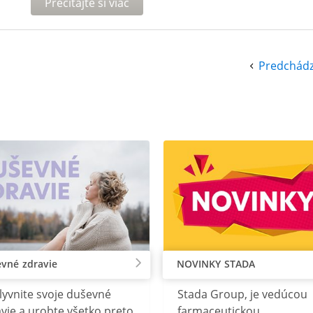
Prečítajte si viac
Predchádz
vné zdravie
NOVINKY STADA
lyvnite svoje duševné
Stada Group, je vedúcou
vie a urobte všetko preto
farmaceutickou