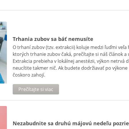
Trhania zubov sa báť nemusíte
O trhaní zubov (tzv. extrakcii) koluje medzi ľuďmi veľa 
ktorých trhanie zubov čaká, prečítajte si náš článok a
Extrakcia prebieha v lokálnej anestézii, výkon netrvá
neucítite takmer nič. Ak budete dodržiavať po výkone p
čoskoro zahojí.
Prečítajte si viac
Nezabudnite sa druhú májovú nedeľu pozrie