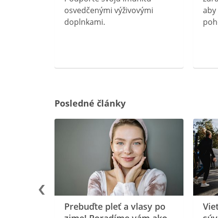
očného
osvedčenými výživovými
aby 
doplnkami.
poh
ravín
ovou
Posledné články
rgiu a
oenzýmu
Prebuďte pleť a vlasy po
Vie