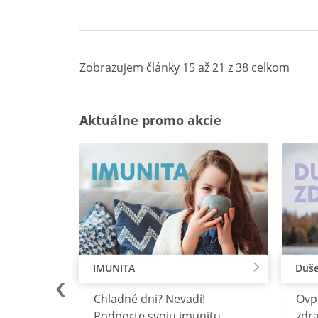
Zobrazujem články 15 až 21 z 38 celkom
Aktuálne promo akcie
IMUNITA
Duše
lu
Chladné dni? Nevadí!
Ovp
rebný na
Podporte svoju imunitu
zdra