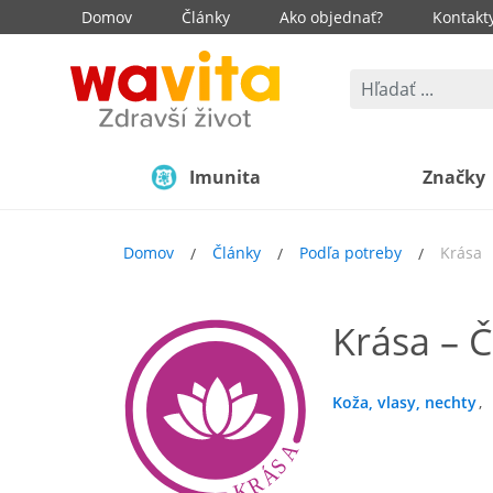
Domov
Články
Ako objednať?
Kontakt
Imunita
Značky
Domov
Články
Podľa potreby
Krása
Krása – 
Koža, vlasy, nechty