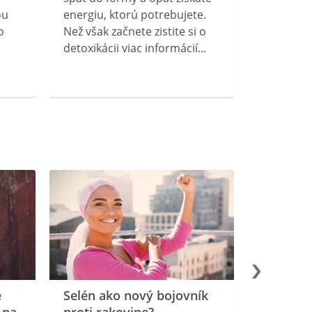
ou
energiu, ktorú potrebujete.
o
Než však začnete zistite si o
detoxikácii viac informácií...
e
Selén ako nový bojovník