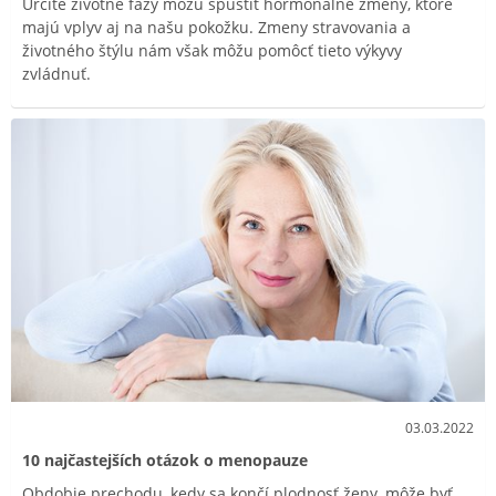
Určité životné fázy môžu spustiť hormonálne zmeny, ktoré
majú vplyv aj na našu pokožku. Zmeny stravovania a
životného štýlu nám však môžu pomôcť tieto výkyvy
zvládnuť.
03.03.2022
10 najčastejších otázok o menopauze
Obdobie prechodu, kedy sa končí plodnosť ženy, môže byť