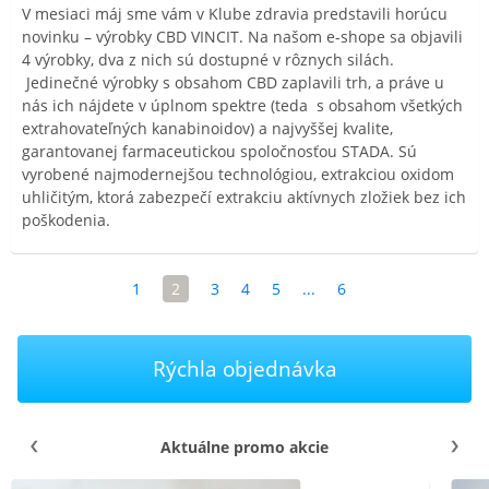
V mesiaci máj sme vám v Klube zdravia predstavili horúcu
novinku – výrobky CBD VINCIT. Na našom e-shope sa objavili
4 výrobky, dva z nich sú dostupné v rôznych silách.
Jedinečné výrobky s obsahom CBD zaplavili trh, a práve u
nás ich nájdete v úplnom spektre (teda s obsahom všetkých
extrahovateľných kanabinoidov) a najvyššej kvalite,
garantovanej farmaceutickou spoločnosťou STADA. Sú
vyrobené najmodernejšou technológiou, extrakciou oxidom
uhličitým, ktorá zabezpečí extrakciu aktívnych zložiek bez ich
poškodenia.
1
2
3
4
5
...
6
Rýchla objednávka
Aktuálne promo akcie