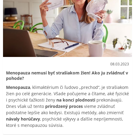
08.03.2023
Menopauza nemusí byť strašiakom žien! Ako ju zvládnuť v
pohode?
Menopauza
, klimaktérium či ľudovo „prechod“, je strašiakom
žien po celé generácie. Všade počujeme a čítame, aké fyzické
i psychické ťažkosti ženy
na konci plodnosti
prekonávajú.
Dnes však už tento
prirodzený proces
vieme zvládnuť
podstatne lepšie ako kedysi. Existujú metódy, ako zmierniť
návaly horúčavy
, psychické výkyvy a ďalšie nepríjemnosti,
ktoré s menopauzou súvisia.