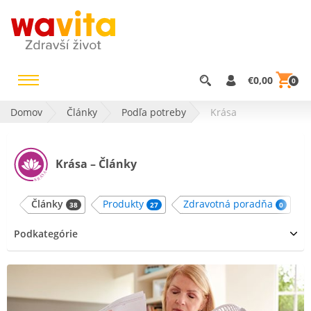
€0,00
0
Domov
Články
Podľa potreby
Krása
Krása – Články
Články
Produkty
Zdravotná poradňa
38
27
0
Podkategórie