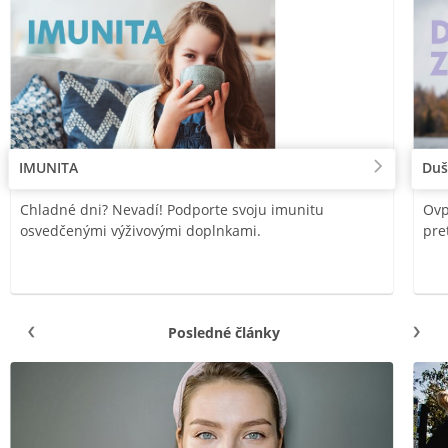
IMUNITA
Duš
Chladné dni? Nevadí! Podporte svoju imunitu
Ovp
osvedčenými výživovými doplnkami.
pre
Posledné články