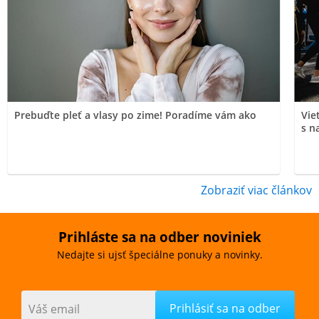
Prebuďte pleť a vlasy po zime! Poradíme vám ako
Vie
s n
Zobraziť viac článkov
Prihláste sa na odber noviniek
Nedajte si ujsť špeciálne ponuky a novinky.
Váš email