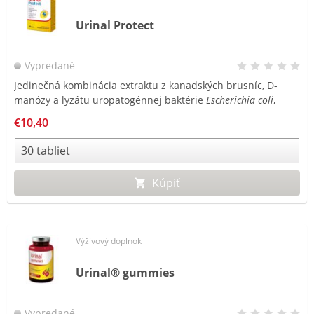
Urinal Protect
Vypredané
Jedinečná kombinácia extraktu z kanadských brusníc, D-
manózy a lyzátu uropatogénnej baktérie
Escherichia coli
,
ktorá je najčastejšou príčinou infekcií močového mechúra.
€10,40
Kúpiť
Výživový doplnok
Urinal® gummies
Vypredané