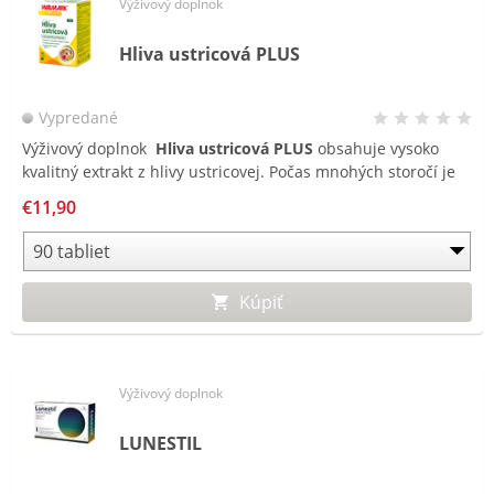
Výživový doplnok
Hliva ustricová PLUS
Vypredané
Výživový doplnok
Hliva ustricová PLUS
obsahuje vysoko
kvalitný extrakt z hlivy ustricovej. Počas mnohých storočí je
hliva tradične používaná v Číne. Tento produkt je obohatený
€11,90
o extrakt z Echinacey a Rakytníka rešetliakového, ktoré
prispievajú k normálnej funkcii imunitného systému.
Kúpiť
Výživový doplnok
LUNESTIL