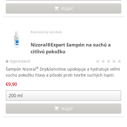
Kúpiť
Kozmetický výrobok
Nizoral®Expert šampón na suchú a
citlivú pokožku
Vypredané
®
Šampón Nizoral
Dry&Sensitive upokojuje a hydratuje veľmi
suchú pokožku hlavy a pôsobí proti tvorbe suchých lupín.
€9,90
Kúpiť