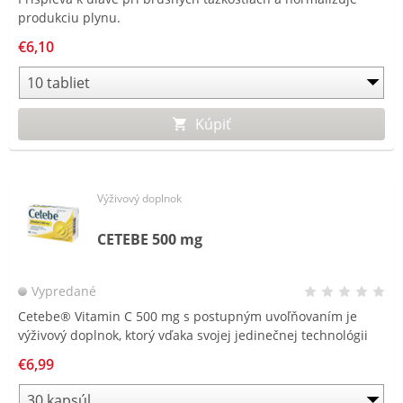
produkciu plynu.
€6,10
Kúpiť
Výživový doplnok
CETEBE 500 mg
Vypredané
Cetebe® Vitamin C 500 mg s postupným uvoľňovaním je
výživový doplnok, ktorý vďaka svojej jedinečnej technológii
časových perličiek jedinečným spôsobom zásobuje
€6,99
organizmus vitamínom C po celý deň.