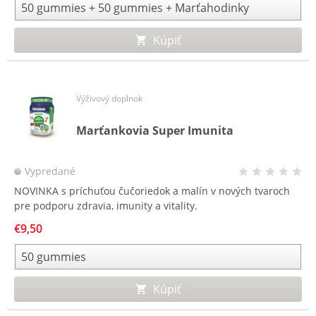
Kúpou tohto balenia podporujete organizáciu ČERVENÝ NOS
Clowndoctors.
Kúpiť
Výživový doplnok
Marťankovia Super Imunita
Vypredané
NOVINKA s príchuťou čučoriedok a malín v nových tvaroch
pre podporu zdravia, imunity a vitality.
€9,50
Kúpiť