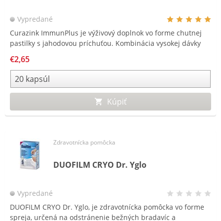
Vypredané
Curazink ImmunPlus je výživový doplnok vo forme chutnej
pastilky s jahodovou príchuťou. Kombinácia vysokej dávky
zinku (25 mg) spolu so selénom a dennou referenčnou
€2,65
hodnotou vitamínu C. Curazink ImmunPlus týmto
predstavuje hodnotný doplnok k vašej každodennej výžive.
Kúpiť
Zdravotnícka pomôcka
DUOFILM CRYO Dr. Yglo
Vypredané
DUOFILM CRYO Dr. Yglo, je zdravotnícka pomôcka vo forme
spreja, určená na odstránenie bežných bradavíc a