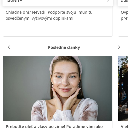
IMUNITA
Duš
Chladné dni? Nevadí! Podporte svoju imunitu
Ovp
osvedčenými výživovými doplnkami.
pre
Posledné články
Prebuďte pleť a vlasy po zime! Poradíme vám ako
Vie