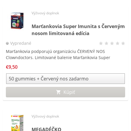
Výživový doplnok
Marťankovia Super Imunita s Červeným
nosom limitovaná edícia
Vypredané
Marťankovia podporujú organizáciu ČERVENÝ NOS
Clowndoctors. Limitované balenie Marťankovia Super
Imunita s obsahom betaglukánov, vitamínu C, D a zinku na
€9,50
podporu imunity
a navyše s červeným nosom ZADARMO.
Kúpiť
Výživový doplnok
MEGADÉČKO