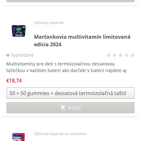
Výživový doplnok
Marťankovia multivitamín limitovaná
edícia 2024
Vypredané
Multivitamíny pre deti s termoizolačnou desiatovou
taštičkou v každom balení ako darček! V balení nájdete aj
Marťankov Gummy Emojis – v nových štyroch rôznych
€18,74
tvaroch emotikonov a najpredávanejších Marťankov Gummy
s Echinaceou.
Kúpiť
Výživový doplnok so sladidlom