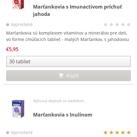
Marťankovia s Imunactivom príchuť
jahoda
Vypredané
Marťankovia sú komplexom vitamínov a minerálov pre deti,
vo forme cmúľacích tabliet - malých Marťankov, s jahodovou
príchuťou.
€5,95
Kúpiť
Výživový doplnok so sladidlom
Marťankovia s Inulínom
Vypredané