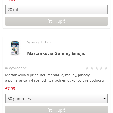
Kúpiť
Výživový doplnok
Marťankovia Gummy Emojis
Vypredané
Marťankovia s príchuťou marakuje, maliny, jahody
a pomaranča v 4 rôznych tvaroch emotikonov pre podporu
zdravia, imunity a vitality.
€7,93
Kúpiť