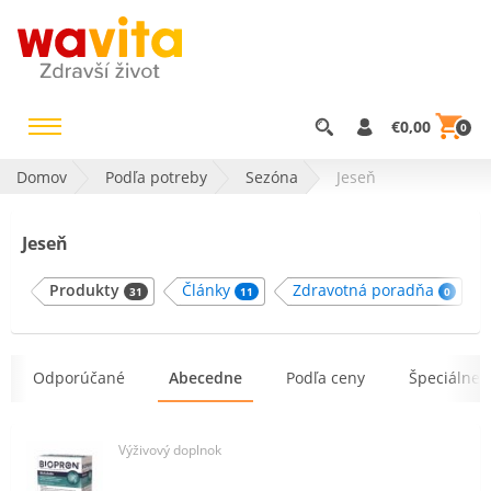
€0,00
0
Domov
Podľa potreby
Sezóna
Jeseň
Jeseň
Produkty
Články
Zdravotná poradňa
31
11
0
Odporúčané
Abecedne
Podľa ceny
Špeciálne 
Výživový doplnok