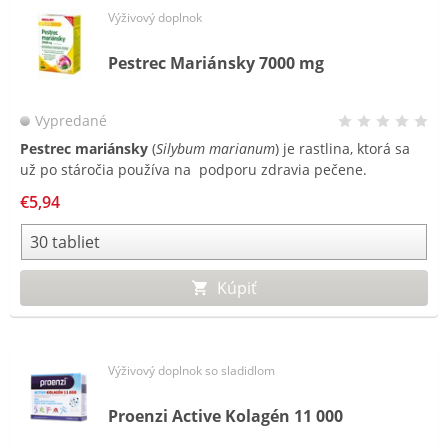
Výživový doplnok
Pestrec Mariánsky 7000 mg
Vypredané
Pestrec mariánsky
(
Silybum marianum
) je rastlina, ktorá sa
už po stáročia používa na podporu zdravia pečene.
Silymarín, aktívna zložka pestreca, je komplex bioflavonoidov,
€5,94
ktorý je extrahovaný z jeho semien. Tradične je pestrec s
vysokým obsahom silymarínu používaný na podporu
funkcie pečene.
Kúpiť
Výživový doplnok so sladidlom
Proenzi Active Kolagén 11 000