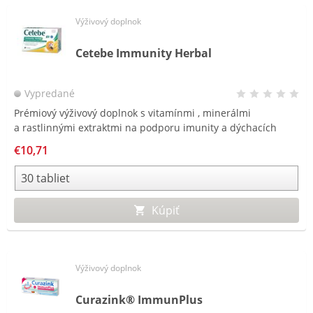
Výživový doplnok
Cetebe Immunity Herbal
Vypredané
Prémiový výživový doplnok s vitamínmi , minerálmi
Rý
a rastlinnými extraktmi na podporu imunity a dýchacích
vr
ciest. Unikátna technológia -
dvojvrstvová tableta.
a 
€10,71
Kúpiť
Výživový doplnok
Curazink® ImmunPlus