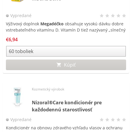
Vypredané
Výživový doplnok
Megadéčko
obsahuje vysokú dávku dobre
vstrebateľného vitamínu D. Vitamín D tiež nazývaný „slnečný
vitamín“ podporuje normálnu funkciu imunitného systému a
€6,94
podporuje tiež zdravé kosti a zuby.
Kúpiť
Kozmetický výrobok
Nizoral®Care kondicionér pre
každodennú starostlivosť
Vypredané
Kondicionér na obnovu zdravého vzhľadu vlasov a ochranu