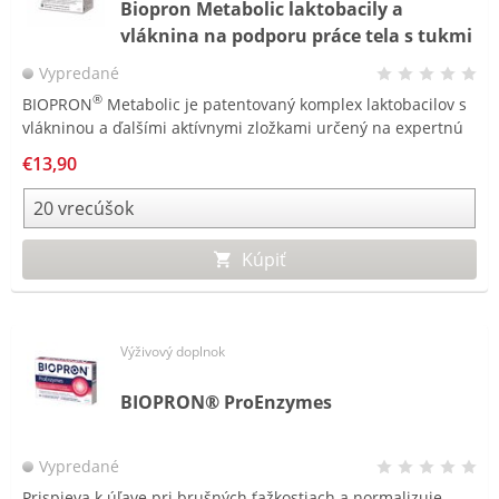
Biopron Metabolic laktobacily a
vláknina na podporu práce tela s tukmi
a cukrami
Vypredané
®
BIOPRON
Metabolic je patentovaný komplex laktobacilov s
vlákninou a ďalšími aktívnymi zložkami určený na expertnú
starostlivosť o črevnú mikrobiotu a na podporu práce tela s
€13,90
tukmi a cukrami.
Kúpiť
Výživový doplnok
BIOPRON® ProEnzymes
Vypredané
Prispieva k úľave pri brušných ťažkostiach a normalizuje