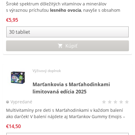
Široké spektrum dôležitých vitamínov a minerálov
s výraznou príchuťou
lesného ovocia
, navyše s obsahom
rozpustnej vlákniny -
INULÍNU!
€5,95
Kúpiť
Výživový doplnok
Marťankovia s Marťahodinkami
limitovaná edícia 2025
Vypredané
Multivitamíny pre deti s Marťahodinkami v každom balení
ako darček! V balení nájdete aj Marťankov Gummy Emojis –
v nových štyroch rôznych tvaroch emotikonov
€14,50
a najpredávanejších Marťankov Gummy s bazou čiernou.