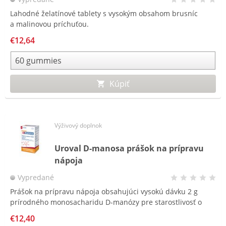
Lahodné želatínové tablety s vysokým obsahom brusníc
a malinovou príchuťou.
€12,64
Kúpiť
Výživový doplnok
Uroval D-manosa prášok na prípravu
nápoja
Vypredané
Prášok na prípravu nápoja obsahujúci vysokú dávku 2 g
prírodného monosacharidu D-manózy pre starostlivosť o
močové cesty, vhodný aj pre tehotné a dojčiace ženy.
€12,40