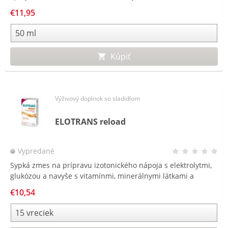
plantárnych bradavíc na chodidlách.
€11,95
Kúpiť
Výživový doplnok so sladidlom
ELOTRANS reload
Vypredané
Sypká zmes na prípravu izotonického nápoja s elektrolytmi,
glukózou a navyše s vitamínmi, minerálnymi látkami a
cholínom. Ideálny na podporu organizmu, vitalizáciu a
€10,54
rehydratáciu tela.