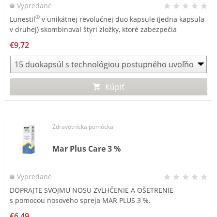
Vypredané
®
Lunestil
v unikátnej revolučnej duo kapsule (jedna kapsula
v druhej) skombinoval štyri zložky, ktoré zabezpečia
®
relaxáciu a kvalitný spánok počas celej noci. Lunestil
nie je
€9,72
návykový a po prebudení nespôsobuje ospalosť.
Kúpiť
Zdravotnícka pomôcka
Mar Plus Care 3 %
Vypredané
DOPRAJTE SVOJMU NOSU ZVLHČENIE A OŠETRENIE
s pomocou nosového spreja MAR PLUS 3 %.
€6,49