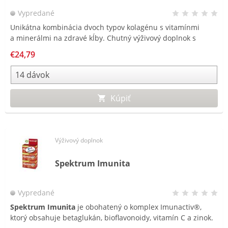
Vypredané
Unikátna kombinácia dvoch typov kolagénu s vitamínmi
a minerálmi na zdravé kĺby. Chutný výživový doplnok s
príchuťou čiernej ríbezle.
€24,79
Kúpiť
Výživový doplnok
Spektrum Imunita
Vypredané
Spektrum Imunita
je obohatený o komplex Imunactiv®,
ktorý obsahuje betaglukán, bioflavonoidy, vitamín C a zinok.