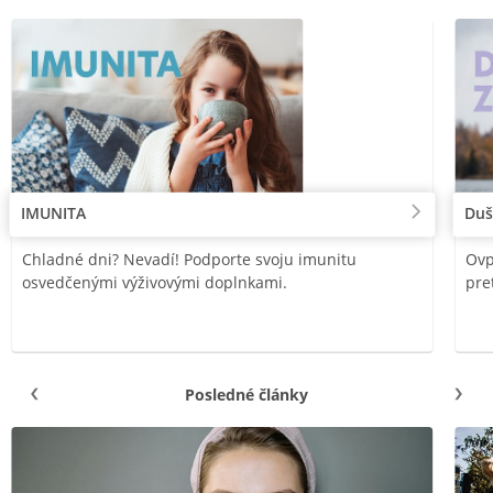
IMUNITA
Duš
Chladné dni? Nevadí! Podporte svoju imunitu
Ovp
osvedčenými výživovými doplnkami.
pre
Posledné články