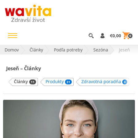
€0,00
0
Domov
Články
Podľa potreby
Sezóna
Jeseň
Jeseň – Články
Články
Produkty
Zdravotná poradňa
11
31
0