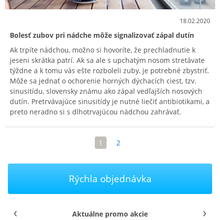
18.02.2020
Bolesť zubov pri nádche môže signalizovať zápal dutín
Ak trpíte nádchou, možno si hovoríte, že prechladnutie k
jeseni skrátka patrí. Ak sa ale s upchatým nosom stretávate
týždne a k tomu vás ešte rozboleli zuby, je potrebné zbystriť.
Môže sa jednať o ochorenie horných dýchacích ciest, tzv.
sinusitídu, slovensky známu ako zápal vedľajších nosových
dutín. Pretrvávajúce sinusitídy je nutné liečiť antibiotikami, a
preto neradno si s dlhotrvajúcou nádchou zahrávať.
1
2
Rýchla objednávka
Aktuálne promo akcie