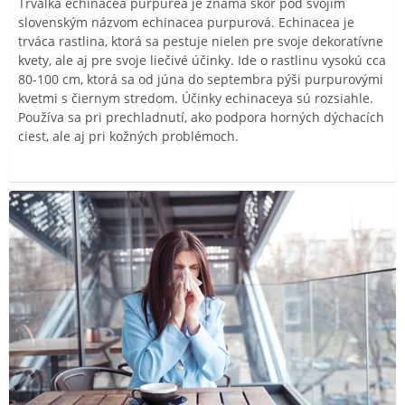
Trvalka echinacea purpurea je známa skôr pod svojím
slovenským názvom echinacea purpurová. Echinacea je
trváca rastlina, ktorá sa pestuje nielen pre svoje dekoratívne
kvety, ale aj pre svoje liečivé účinky. Ide o rastlinu vysokú cca
80-100 cm, ktorá sa od júna do septembra pýši purpurovými
kvetmi s čiernym stredom. Účinky echinaceya sú rozsiahle.
Používa sa pri prechladnutí, ako podpora horných dýchacích
ciest, ale aj pri kožných problémoch.