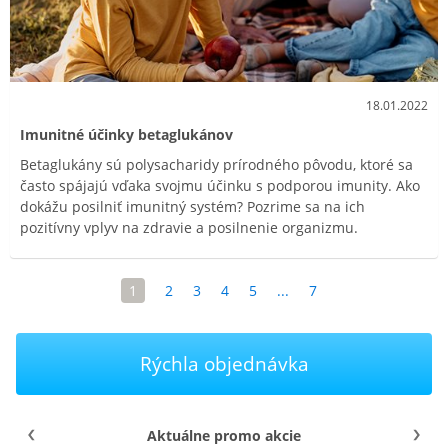
18.01.2022
Imunitné účinky betaglukánov
Betaglukány sú polysacharidy prírodného pôvodu, ktoré sa
často spájajú vďaka svojmu účinku s podporou imunity. Ako
dokážu posilniť imunitný systém? Pozrime sa na ich
pozitívny vplyv na zdravie a posilnenie organizmu.
1
2
3
4
5
...
7
Rýchla objednávka
Aktuálne promo akcie