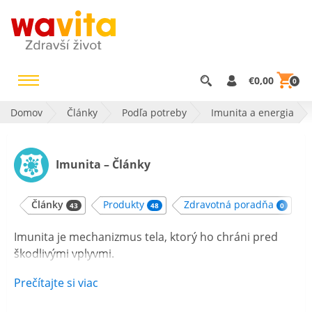
€0,00
0
Domov
Články
Podľa potreby
Imunita a energia
Imunita – Články
Články
Produkty
Zdravotná poradňa
43
48
0
Imunita je mechanizmus tela, ktorý ho chráni pred
škodlivými vplyvmi.
Prečítajte si viac
Kedy je dôležité podporiť správnu funkciu
imunity?