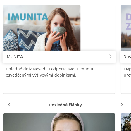
IMUNITA
Duš
Chladné dni? Nevadí! Podporte svoju imunitu
Ovp
osvedčenými výživovými doplnkami.
pre
Posledné články