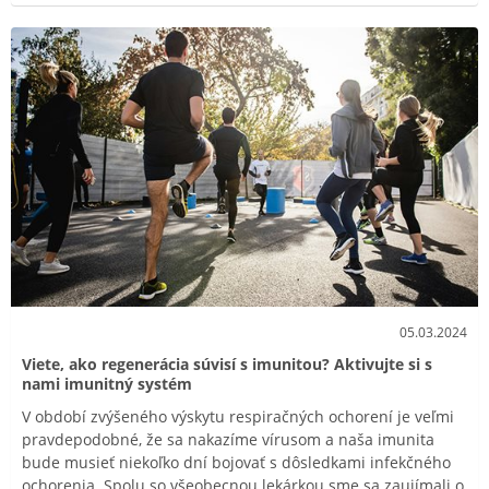
Keď vy alebo osoby okolo vás majú chrípku, respiračné
ochorenia, bolesť v krku alebo nádchu.
Ak sa necítite dobre, ste unavení, je vám chladno,
trpíte nechutenstvom a ste precitlivení či podráždení.
Ak strava nie je dostatočne vyvážená, aby obsahovala
kľúčové látky podporujúce imunitu - mäso, orechy,
ryby, mliečne výrobky alebo cereálie.
05.03.2024
Viete, ako regenerácia súvisí s imunitou? Aktivujte si s
nami imunitný systém
V období zvýšeného výskytu respiračných ochorení je veľmi
pravdepodobné, že sa nakazíme vírusom a naša imunita
bude musieť niekoľko dní bojovať s dôsledkami infekčného
ochorenia. Spolu so všeobecnou lekárkou sme sa zaujímali o