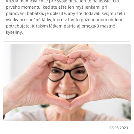
Každá mamička chce pre svoje dieťa len to najlepšie. Od
prvého momentu, keď ste ešte len myšlienkami pri
plánovaní bábätka, je dôležité, aby ste dodávali svojmu telu
všetky prospešné látky, ktoré v tomto požehnanom období
potrebujete. K takým látkam patria aj omega-3 mastné
kyseliny.
08.08.2023