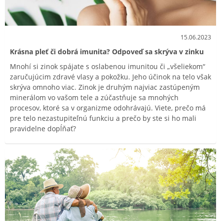
15.06.2023
Krásna pleť či dobrá imunita? Odpoveď sa skrýva v zinku
Mnohí si zinok spájate s oslabenou imunitou či „všeliekom“
zaručujúcim zdravé vlasy a pokožku. Jeho účinok na telo však
skrýva omnoho viac. Zinok je druhým najviac zastúpeným
minerálom vo vašom tele a zúčastňuje sa mnohých
procesov, ktoré sa v organizme odohrávajú. Viete, prečo má
pre telo nezastupiteľnú funkciu a prečo by ste si ho mali
pravidelne dopĺňať?