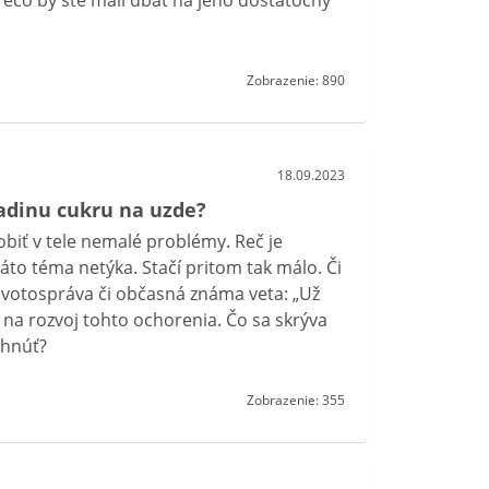
rečo by ste mali dbať na jeho dostatočný
Zobrazenie: 890
18.09.2023
ladinu cukru na uzde?
biť v tele nemalé problémy. Reč je
áto téma netýka. Stačí pritom tak málo. Či
ivotospráva či občasná známa veta: „Už
 na rozvoj tohto ochorenia. Čo sa skrýva
yhnúť?
Zobrazenie: 355