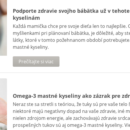
Podporte zdravie svojho bábätka už v teho
kyselinám
Každá mamička chce pre svoje dieťa len to najlepšie.
myšlienkami pri plánovaní bábätka, je dôležité, aby s
látky, ktoré v tomto požehnanom období potrebujete.
mastné kyseliny.
Prečítajte si viac
Omega-3 mastné kyseliny ako zázrak pre zdr
Neraz ste sa stretli s teóriou, že tuky sú pre vaše telo
niektoré majú negatívny dopad na vaše zdravie, iné ma
nielen zdrojom energie, ale zachovávajú zdravie srdca
prospešných tukov sú aj omega-3 mastné kyseliny. Vi