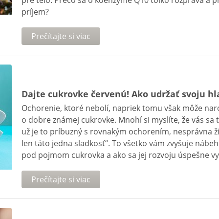
pre telo. Prečo sa o koenzýme Q10 toľko rozpráva a p
príjem?
Prečítajte si viac
Dajte cukrovke červenú! Ako udržať svoju h
Ochorenie, ktoré nebolí, napriek tomu však môže naro
o dobre známej cukrovke. Mnohí si myslíte, že vás sa t
už je to príbuzný s rovnakým ochorením, nesprávna ž
len táto jedna sladkosť“. To všetko vám zvyšuje nábeh
pod pojmom cukrovka a ako sa jej rozvoju úspešne v
Prečítajte si viac