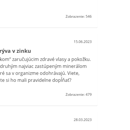
Zobrazenie: 546
15.06.2023
rýva v zinku
iekom“ zaručujúcim zdravé vlasy a pokožku.
je druhým najviac zastúpeným minerálom
ré sa v organizme odohrávajú. Viete,
te si ho mali pravidelne dopĺňať?
Zobrazenie: 479
28.03.2023