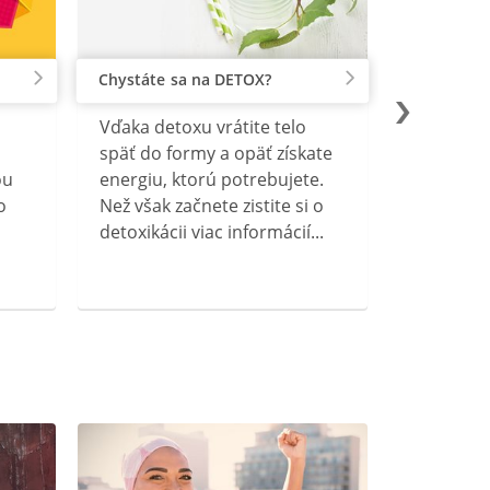
Chystáte sa na DETOX?
Vďaka detoxu vrátite telo
späť do formy a opäť získate
ou
energiu, ktorú potrebujete.
o
Než však začnete zistite si o
detoxikácii viac informácií...