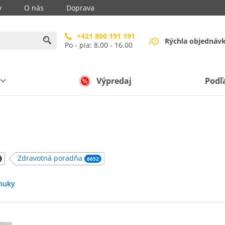
y
O nás
Doprava
+421 800 191 191
Rýchla objednáv
Po - pia: 8.00 - 16.00
Výpredaj
Podľ
Zdravotná poradňa
6652
nuky