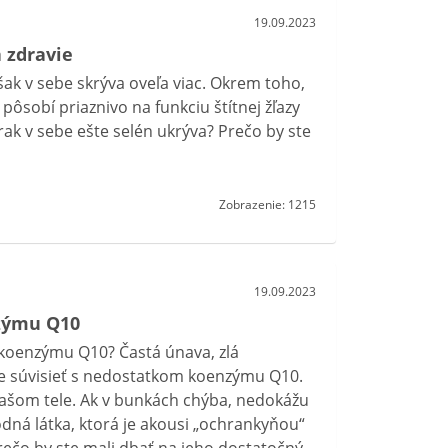
19.09.2023
 zdravie
šak v sebe skrýva oveľa viac. Okrem toho,
pôsobí priaznivo na funkciu štítnej žľazy
zrak v sebe ešte selén ukrýva? Prečo by ste
Zobrazenie: 1215
19.09.2023
nzýmu Q10
 koenzýmu Q10? Častá únava, zlá
že súvisieť s nedostatkom koenzýmu Q10.
vašom tele. Ak v bunkách chýba, nedokážu
rodná látka, ktorá je akousi „ochrankyňou“