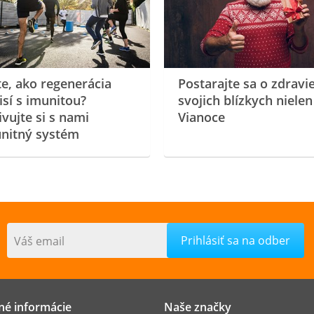
te, ako regenerácia
Postarajte sa o zdravi
isí s imunitou?
svojich blízkych nielen
ivujte si s nami
Vianoce
nitný systém
Váš email
né informácie
Naše značky