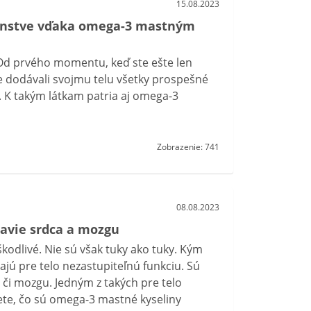
15.08.2023
tenstve vďaka omega-3 mastným
 Od prvého momentu, keď ste ešte len
te dodávali svojmu telu všetky prospešné
 K takým látkam patria aj omega-3
Zobrazenie: 741
08.08.2023
avie srdca a mozgu
 škodlivé. Nie sú však tuky ako tuky. Kým
jú pre telo nezastupiteľnú funkciu. Sú
 či mozgu. Jedným z takých pre telo
ete, čo sú omega-3 mastné kyseliny