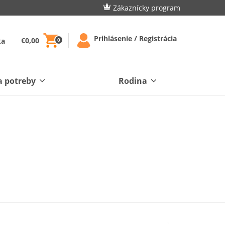
Zákaznícky program
Prihlásenie / Registrácia
€0,00
ka
0
a potreby
Rodina