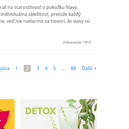
ť na starostlivosť o pokožku hlavy.
individuálna záležitosť, pretože každý
ie, veď nie nadarmo sa hovorí, že vlasy sú
Zobrazenie: 1414
júca
1
2
3
4
5
88
Ďalší
...