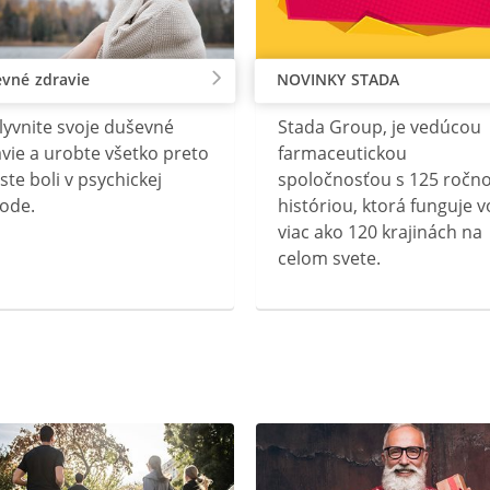
vné zdravie
NOVINKY STADA
lyvnite svoje duševné
Stada Group, je vedúcou
vie a urobte všetko preto
farmaceutickou
ste boli v psychickej
spoločnosťou s 125 ročn
ode.
históriou, ktorá funguje v
viac ako 120 krajinách na
celom svete.