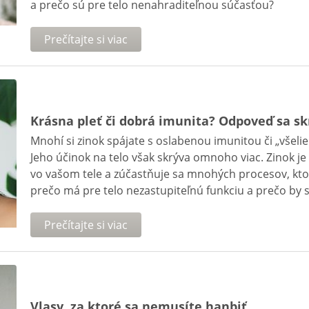
a prečo sú pre telo nenahraditeľnou súčasťou?
Prečítajte si viac
Krásna pleť či dobrá imunita? Odpoveď sa sk
Mnohí si zinok spájate s oslabenou imunitou či „všel
Jeho účinok na telo však skrýva omnoho viac. Zinok 
vo vašom tele a zúčastňuje sa mnohých procesov, kto
prečo má pre telo nezastupiteľnú funkciu a prečo by s
Prečítajte si viac
Vlasy, za ktoré sa nemusíte hanbiť