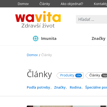
Domov
Články
Ako objednať?
Kontakt
Imunita
Značky
Domov
Články
Články
Produkty
Články
732
174
Podľa potreby
Značky
Rodina
Špeciálne po