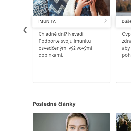
IMUNITA
Duše
lu
Chladné dni? Nevadí!
Ovp
rebný na
Podporte svoju imunitu
zdra
očného
osvedčenými výživovými
aby 
doplnkami.
poh
ravín
ovou
Posledné články
rgiu a