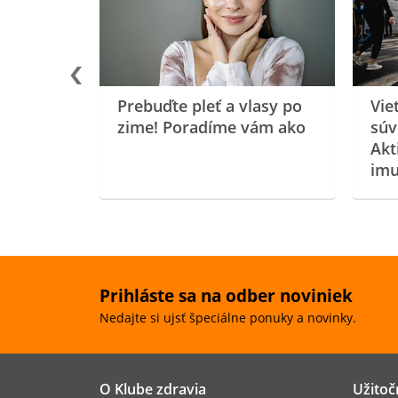
oenzýmu
Prebuďte pleť a vlasy po
Vie
zime! Poradíme vám ako
súv
Akt
imu
Prihláste sa na odber noviniek
Nedajte si ujsť špeciálne ponuky a novinky.
O Klube zdravia
Užitoč