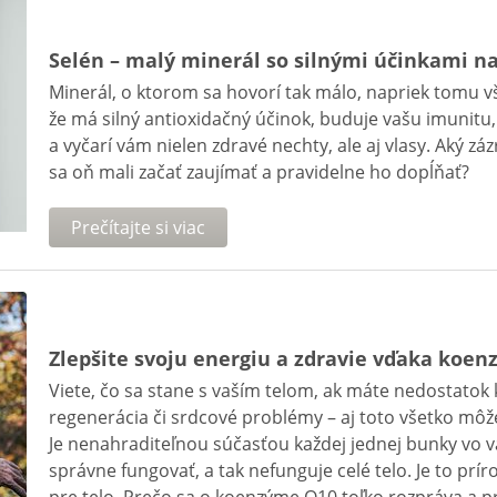
Selén – malý minerál so silnými účinkami na
Minerál, o ktorom sa hovorí tak málo, napriek tomu v
že má silný antioxidačný účinok, buduje vašu imunitu, 
a vyčarí vám nielen zdravé nechty, ale aj vlasy. Aký zá
sa oň mali začať zaujímať a pravidelne ho dopĺňať?
Prečítajte si viac
Zlepšite svoju energiu a zdravie vďaka koe
Viete, čo sa stane s vaším telom, ak máte nedostatok
regenerácia či srdcové problémy – aj toto všetko mô
Je nenahraditeľnou súčasťou každej jednej bunky vo 
správne fungovať, a tak nefunguje celé telo. Je to prí