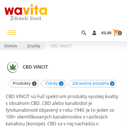
€0,00
0
Domov
Značky
CBD VINCIT
CBD VINCIT
Produkty
Články
Zdravotná poradňa
3
2
0
CBD VINCIT sú Full spektrum produkty vysokej kvality
s obsahom CBD. CBD alebo kanabidiol je
fytokanabinoid objavený v roku 1940. Je to jeden zo
100+ identifikovaných kanabinoidov v rastlinách
kanabisu (konope). CBD sa v nej nachádza v