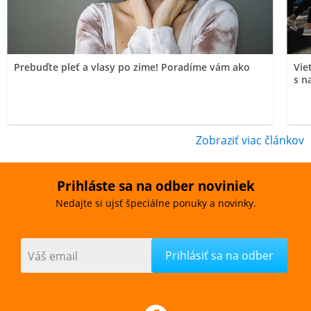
Prebuďte pleť a vlasy po zime! Poradíme vám ako
Vie
s n
Zobraziť viac článkov
Prihláste sa na odber noviniek
Nedajte si ujsť špeciálne ponuky a novinky.
Váš email