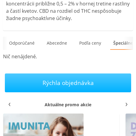
koncentrácii približne 0,5 – 2% v hornej tretine rastliny
a častí kvetov. CBD na rozdiel od THC nespôsobuje
žiadne psychoaktívne účinky.
Odporúčané
Abecedne
Podľa ceny
Špeciálne
Nič nenájdené.
Rýchla objednávka
Aktuálne promo akcie