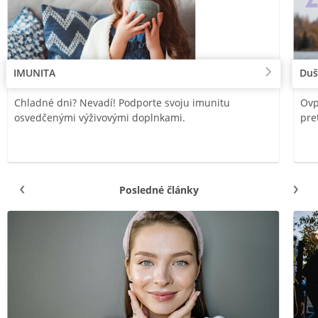
IMUNITA
Duš
Chladné dni? Nevadí! Podporte svoju imunitu
Ovp
osvedčenými výživovými doplnkami.
pre
Posledné články