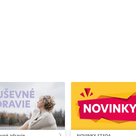
vné zdravie
NOVINKY STADA