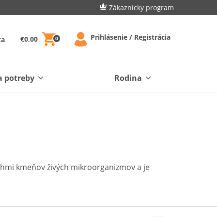
Zákaznícky program
Prihlásenie / Registrácia
€0,00
ka
0
a potreby
Rodina
ruhmi kmeňov živých mikroorganizmov a je