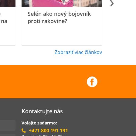
e
Selén ako nový bojovník
 na
proti rakovine?
Zobraziť viac článkov
Kontaktujte nás
Volajte zadarmo:
+421 800 191 191