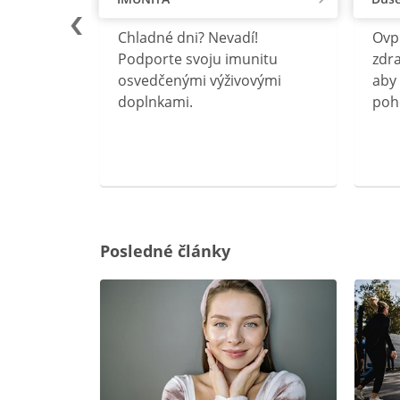
lu
Chladné dni? Nevadí!
Ovp
rebný na
Podporte svoju imunitu
zdra
očného
osvedčenými výživovými
aby 
doplnkami.
poh
ravín
ovou
Posledné články
rgiu a
oenzýmu