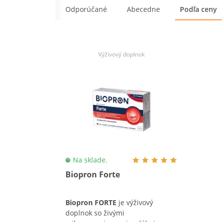
Odporúčané
Abecedne
Podľa ceny
Výživový doplnok
Na sklade.
Biopron Forte
Biopron FORTE
je výživový
doplnok so živými