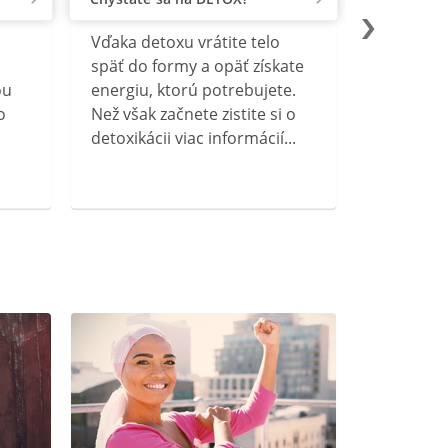
Vďaka detoxu vrátite telo
späť do formy a opäť získate
ou
energiu, ktorú potrebujete.
o
Než však začnete zistite si o
detoxikácii viac informácií...