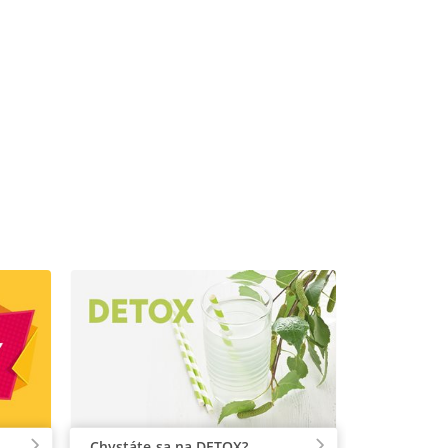
Chystáte sa na DETOX?