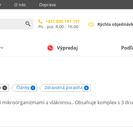
y
O nás
Doprava
+421 800 191 191
Rýchla objednáv
Po - pia: 8.00 - 16.00
Výpredaj
Podľ
y
Články
Zdravotná poradňa
1
1
0
mi mikroorganizmami a vlákninou.. Obsahuje komplex s 3 d