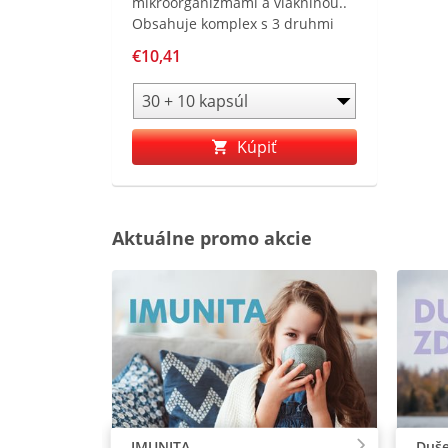
mikroorganizmami a vlákninou..
Obsahuje komplex s 3 druhmi
kmeňov živých mikroorganizmov
€10,41
a je obohatený o
fruktooligosacharidy .
Kúpiť
Aktuálne promo akcie
IMUNITA
Duše