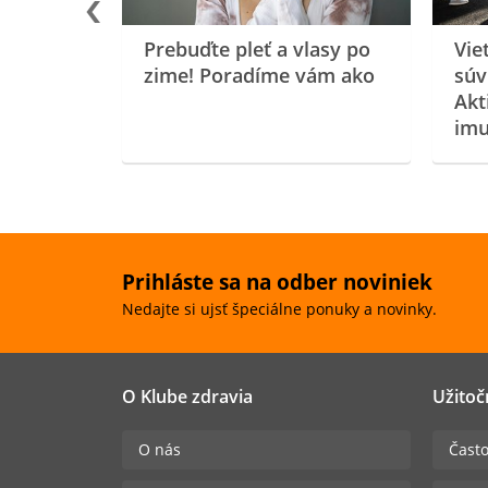
Prebuďte pleť a vlasy po
Vie
zime! Poradíme vám ako
súv
Akt
imu
Prihláste sa na odber noviniek
Nedajte si ujsť špeciálne ponuky a novinky.
O Klube zdravia
Užitoč
O nás
Často