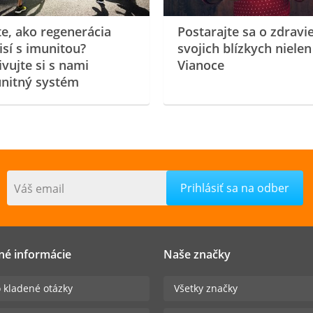
te, ako regenerácia
Postarajte sa o zdravi
isí s imunitou?
svojich blízkych nielen
ivujte si s nami
Vianoce
nitný systém
Váš email
né informácie
Naše značky
 kladené otázky
Všetky značky