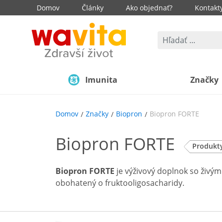
Domov
Články
Ako objednať?
Kontakt
Imunita
Značky
Domov
Značky
Biopron
Biopron FORTE
Biopron FORTE
Produkt
Biopron FORTE
je výživový doplnok so živý
obohatený o fruktooligosacharidy.