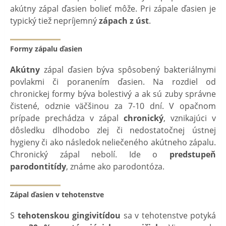
akútny zápal ďasien bolieť môže. Pri zápale ďasien je
typický tiež nepríjemný
zápach z úst
.
Formy zápalu ďasien
Akútny
zápal ďasien býva spôsobený bakteriálnymi
povlakmi či poranením ďasien. Na rozdiel od
chronickej formy býva bolestivý a ak sú zuby správne
čistené, odznie väčšinou za 7-10 dní. V opačnom
prípade prechádza v zápal
chronický
, vznikajúci v
dôsledku dlhodobo zlej či nedostatočnej ústnej
hygieny či ako následok neliečeného akútneho zápalu.
Chronický zápal nebolí. Ide o
predstupeň
parodontitídy
, známe ako parodontóza.
Zápal ďasien v tehotenstve
S
tehotenskou gingivitídou
sa v tehotenstve potyká