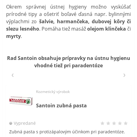
Okrem správnej ústnej hygieny možno vyskúšať
prírodné tipy a ošetriť boľavé ďasná napr. bylinnými
výplachmi zo
šalvie, harmančeka, dubovej kôry či
slezu lesného
. Pomáha tiež masáž
olejom klinčeka
či
myrty
.
Rad Santoin obsahuje prípravky na ústnu hygienu
vhodné tiež pri paradentóze
Kozmetický výrobok
Santoin zubná pasta
Vypredané
Zubná pasta s protizápalovým účinkom pri paradentóze.