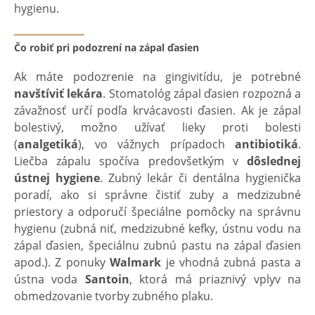
hygienu.
Čo robiť pri podozrení na zápal ďasien
Ak máte podozrenie na gingivitídu, je potrebné
navštíviť lekára
. Stomatológ zápal ďasien rozpozná a
závažnosť určí podľa krvácavosti ďasien. Ak je zápal
bolestivý, možno užívať lieky proti bolesti
(
analgetiká
), vo vážnych prípadoch
antibiotiká
.
Liečba zápalu spočíva predovšetkým v
dôslednej
ústnej hygiene
. Zubný lekár či dentálna hygienička
poradí, ako si správne čistiť zuby a medzizubné
priestory a odporučí špeciálne pomôcky na správnu
hygienu (zubná niť, medzizubné kefky, ústnu vodu na
zápal ďasien, špeciálnu zubnú pastu na zápal ďasien
apod.). Z ponuky
Walmark
je vhodná zubná pasta a
ústna voda
Santoin
, ktorá má priaznivý vplyv na
obmedzovanie tvorby zubného plaku.