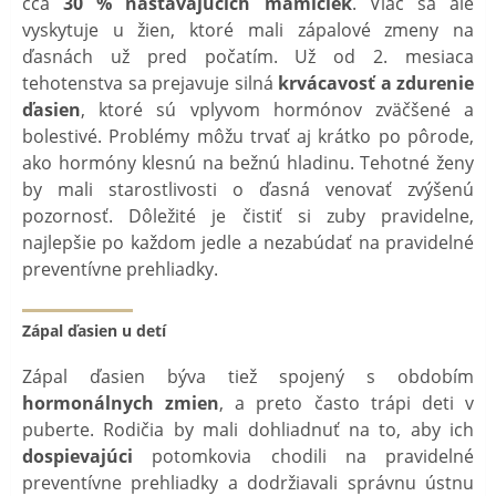
cca
30 % nastávajúcich mamičiek
. Viac sa ale
vyskytuje u žien, ktoré mali zápalové zmeny na
ďasnách už pred počatím. Už od 2. mesiaca
tehotenstva sa prejavuje silná
krvácavosť a zdurenie
ďasien
, ktoré sú vplyvom hormónov zväčšené a
bolestivé. Problémy môžu trvať aj krátko po pôrode,
ako hormóny klesnú na bežnú hladinu. Tehotné ženy
by mali starostlivosti o ďasná venovať zvýšenú
pozornosť. Dôležité je čistiť si zuby pravidelne,
najlepšie po každom jedle a nezabúdať na pravidelné
preventívne prehliadky.
Zápal ďasien u detí
Zápal ďasien býva tiež spojený s obdobím
hormonálnych zmien
, a preto často trápi deti v
puberte. Rodičia by mali dohliadnuť na to, aby ich
dospievajúci
potomkovia chodili na pravidelné
preventívne prehliadky a dodržiavali správnu ústnu