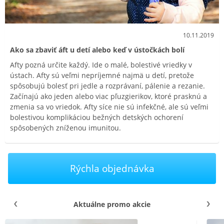
10.11.2019
Ako sa zbaviť áft u detí alebo keď v ústočkách bolí
Afty pozná určite každý. Ide o malé, bolestivé vriedky v
ústach. Afty sú veľmi nepríjemné najmä u detí, pretože
spôsobujú bolesť pri jedle a rozprávaní, pálenie a rezanie.
Začínajú ako jeden alebo viac pľuzgierikov, ktoré prasknú a
zmenia sa vo vriedok. Afty síce nie sú infekčné, ale sú veľmi
bolestivou komplikáciou bežných detských ochorení
spôsobených zníženou imunitou.
Rýchla objednávka
Aktuálne promo akcie