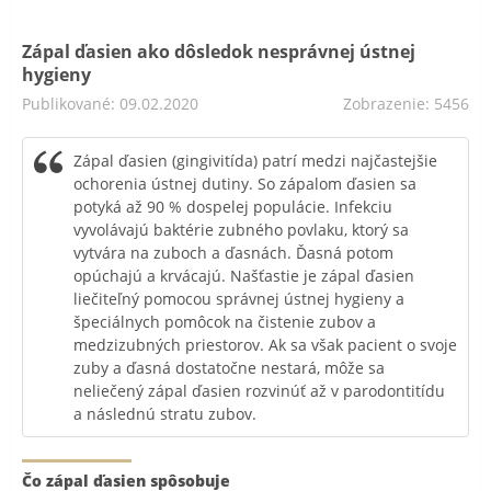
Zápal ďasien ako dôsledok nesprávnej ústnej
hygieny
Publikované: 09.02.2020
Zobrazenie: 5456
Zápal ďasien (gingivitída) patrí medzi najčastejšie
ochorenia ústnej dutiny. So zápalom ďasien sa
potyká až 90 % dospelej populácie. Infekciu
vyvolávajú baktérie zubného povlaku, ktorý sa
vytvára na zuboch a ďasnách. Ďasná potom
opúchajú a krvácajú. Našťastie je zápal ďasien
liečiteľný pomocou správnej ústnej hygieny a
špeciálnych pomôcok na čistenie zubov a
medzizubných priestorov. Ak sa však pacient o svoje
zuby a ďasná dostatočne nestará, môže sa
neliečený zápal ďasien rozvinúť až v parodontitídu
a následnú stratu zubov.
Čo zápal ďasien spôsobuje