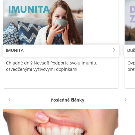
IMUNITA
Duš
Chladné dni? Nevadí! Podporte svoju imunitu
Ovp
osvedčenými výživovými doplnkami.
pre
Posledné články