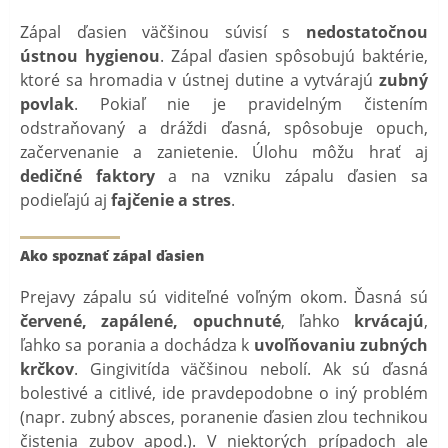
Zápal ďasien väčšinou súvisí s
nedostatočnou
ústnou hygienou
. Zápal ďasien spôsobujú baktérie,
ktoré sa hromadia v ústnej dutine a vytvárajú
zubný
povlak
. Pokiaľ nie je pravidelným čistením
odstraňovaný a dráždi ďasná, spôsobuje opuch,
začervenanie a zanietenie. Úlohu môžu hrať aj
dedičné faktory
a na vzniku zápalu ďasien sa
podieľajú aj
fajčenie a stres
.
Ako spoznať zápal ďasien
Prejavy zápalu sú viditeľné voľným okom. Ďasná sú
červené, zapálené, opuchnuté
, ľahko
krvácajú
,
ľahko sa porania a dochádza k
uvoľňovaniu zubných
krčkov
. Gingivitída väčšinou nebolí. Ak sú ďasná
bolestivé a citlivé, ide pravdepodobne o iný problém
(napr. zubný absces, poranenie ďasien zlou technikou
čistenia zubov apod.). V niektorých prípadoch ale