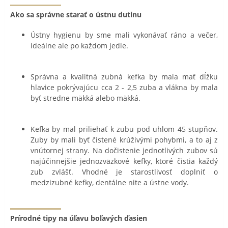
Ako sa správne starať o ústnu dutinu
Ústny hygienu by sme mali vykonávať ráno a večer,
ideálne ale po každom jedle.
Správna a kvalitná zubná kefka by mala mať dĺžku
hlavice pokrývajúcu cca 2 - 2,5 zuba a vlákna by mala
byť stredne mäkká alebo mäkká.
Kefka by mal priliehať k zubu pod uhlom 45 stupňov.
Zuby by mali byť čistené krúživými pohybmi, a to aj z
vnútornej strany. Na dočistenie jednotlivých zubov sú
najúčinnejšie jednozväzkové kefky, ktoré čistia každý
zub zvlášť. Vhodné je starostlivosť doplniť o
medzizubné kefky, dentálne nite a ústne vody.
Prírodné tipy na úľavu boľavých ďasien