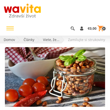
€0,00
0
Domov
Články
Viete, že...
Zamilujte si strukoviny