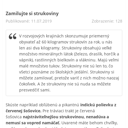
Zamilujte si strukoviny
Publikované: 11.07.2019
Zobrazenie: 128
V rozvojových krajinách skonzumuje priemerný
obyvateľ až 60 kilogramov strukovín za rok, u nás
len asi dva kilogramy. Strukoviny obsahujú veľké
množstvo minerálnych látok (železo, draslík, horčík a
vápnik), rastlinných bielkovín a vlákninu. Majú veľmi
malé množstvo tukov. Strukoviny nie sú len to, čo
všetci poznáme zo školských jedální. Strukoviny si
môžete zamilovať, pretože variť z nich možno naozaj
čokoľvek. A že strukoviny nie sú nuda sa môžete
presvedčiť sami.
Skúste napríklad obľúbenú a pikantnú
indickú polievku z
červenej šošovice.
Pre tráviaci trakt je červená
šošovica
najstráviteľnejšou strukovinou, nenadúva a
nemusí sa vopred namáčať.
Uvarené máte behom chvíľky,