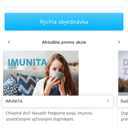
Rýchla objednávka
Aktuálne promo akcie
IMUNITA
Duš
Chladné dni? Nevadí! Podporte svoju imunitu
Ovp
osvedčenými výživovými doplnkami.
pre