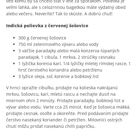
veď komu by sa chcelo stáť v lete za sporákom. Polievka je
veľmi ľahká, ale s celozrnnou bagetkou máte výdatný obed
alebo večeru. Neveríte? Tak to skúste. A dobrú chuť!
Indická polievka z červenej šošovice
300 g červenej šošovice
750 ml zeleninového vývaru alebo vody
3 väčšie paradajky alebo malá konzerva lúpaných
paradajok, 1 cibuľa, 1 mrkva, 2 strúčiky cesnaku
1 lyžička korenia karí, 1/4 lyžičky mletej rímskej rasce, 1
hrsť čerstvého koriandra alebo petržlenu
3 lyžice oleja, soľ, korenie a bobkový list
V hrnci opražte cibuľku, pridajte na kolieska nakrájanú
mrkvu, šošovicu, karí, mletú rascu a nechajte dusiť na
miernom ohni 2 minúty. Pridajte paradajky, bobkový list a
vývar alebo vodu. Varte cca 25 minút. Keď je šošovica mäkká,
pridajte cesnak, osoľte a okoreňte. Pred podávaním pridajte
čerstvo nasekaný koriander či petržlen. Milovníci ostrých
chutí môžu pridať nasekanú chilli papričku.