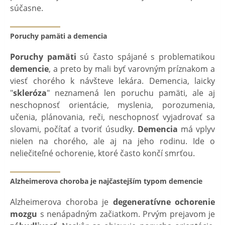
súčasne.
Poruchy pamäti a demencia
Poruchy pamäti
sú často spájané s problematikou
demencie
, a preto by mali byť varovným príznakom a
viesť chorého k návšteve lekára. Demencia, laicky
"
skleróza
" neznamená len poruchu pamäti, ale aj
neschopnosť orientácie, myslenia, porozumenia,
učenia, plánovania, reči, neschopnosť vyjadrovať sa
slovami, počítať a tvoriť úsudky.
Demencia
má vplyv
nielen na chorého, ale aj na jeho rodinu. Ide o
neliečiteľné ochorenie, ktoré často končí smrťou.
Alzheimerova choroba je najčastejším typom demencie
Alzheimerova choroba je
degeneratívne ochorenie
mozgu
s nenápadným začiatkom. Prvým prejavom je