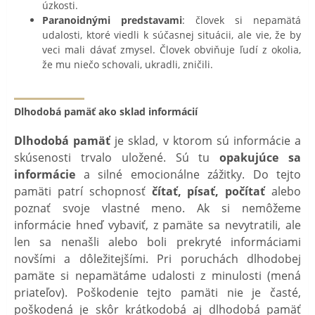
úzkosti.
Paranoidnými predstavami
: človek si nepamätá
udalosti, ktoré viedli k súčasnej situácii, ale vie, že by
veci mali dávať zmysel. Človek obviňuje ľudí z okolia,
že mu niečo schovali, ukradli, zničili.
Dlhodobá pamäť ako sklad informácií
Dlhodobá pamäť
je sklad, v ktorom sú informácie a
skúsenosti trvalo uložené. Sú tu
opakujúce sa
informácie
a silné emocionálne zážitky. Do tejto
pamäti patrí schopnosť
čítať, písať, počítať
alebo
poznať svoje vlastné meno. Ak si nemôžeme
informácie hneď vybaviť, z pamäte sa nevytratili, ale
len sa nenašli alebo boli prekryté informáciami
novšími a dôležitejšími. Pri poruchách dlhodobej
pamäte si nepamätáme udalosti z minulosti (mená
priateľov). Poškodenie tejto pamäti nie je časté,
poškodená je skôr krátkodobá aj dlhodobá pamäť