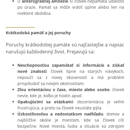
U
anterográdnej amnézie
si človek nepamätá udalosti
po úraze. Pamäť sa môže vrátiť úplne alebo len na
niektoré obdobia.
Krátkodobá pamäť a jej poruchy
Poruchy krátkodobej pamäte sú najčastejšie a najviac
narušujú každodenný život. Prejavujú sa:
Neschopnosťou zapamätať si informácie a získať
nové znalosti
: človek lipne na starých návykoch,
nepoučí sa z novej skúsenosti a má problém
prispôsobiť sa novým okolnostiam.
Zlou orientáciou v čase, mieste alebo osobe
: človek
nevie, kde je, koľko je hodín apod.
Opakujúcimi sa otázkami
: dezorientácia je veľmi
frustrujúca, a preto sa človek neustále pýta.
Úzkostlivosťou a nedostatkom nadhľadu
: domov a
najbližšie okolie je miestom, kde sa človek cíti
bezpečne. Nové miesta, ľudia a situácie sú zdrojom