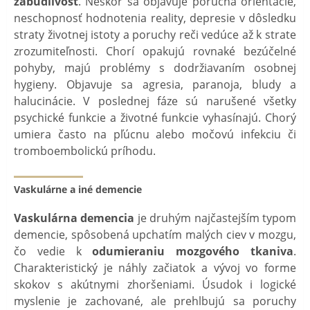
zábudlivosť
. Neskôr sa objavuje porucha orientácie,
neschopnosť hodnotenia reality, depresie v dôsledku
straty životnej istoty a poruchy reči vedúce až k strate
zrozumiteľnosti. Chorí opakujú rovnaké bezúčelné
pohyby, majú problémy s dodržiavaním osobnej
hygieny. Objavuje sa agresia, paranoja, bludy a
halucinácie. V poslednej fáze sú narušené všetky
psychické funkcie a životné funkcie vyhasínajú. Chorý
umiera často na pľúcnu alebo močovú infekciu či
tromboembolickú príhodu.
Vaskulárne a iné demencie
Vaskulárna demencia
je druhým najčastejším typom
demencie, spôsobená upchatím malých ciev v mozgu,
čo vedie k
odumieraniu mozgového tkaniva
.
Charakteristický je náhly začiatok a vývoj vo forme
skokov s akútnymi zhoršeniami. Úsudok i logické
myslenie je zachované, ale prehlbujú sa poruchy