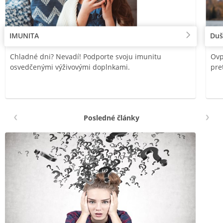
IMUNITA
Duš
Chladné dni? Nevadí! Podporte svoju imunitu
Ovp
osvedčenými výživovými doplnkami.
pre
Posledné články