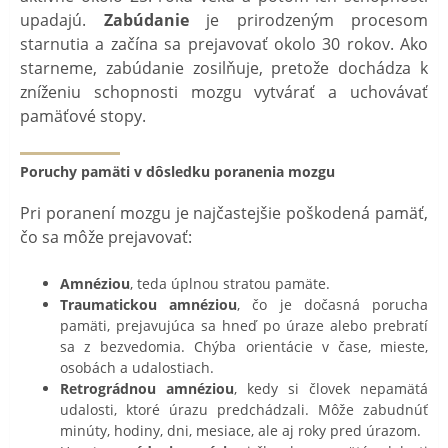
upadajú.
Zabúdanie
je prirodzeným procesom
starnutia a začína sa prejavovať okolo 30 rokov. Ako
starneme, zabúdanie zosilňuje, pretože dochádza k
zníženiu schopnosti mozgu vytvárať a uchovávať
pamäťové stopy.
Poruchy pamäti v dôsledku poranenia mozgu
Pri poranení mozgu je najčastejšie poškodená pamäť,
čo sa môže prejavovať:
Amnéziou
, teda úplnou stratou pamäte.
Traumatickou amnéziou
, čo je dočasná porucha
pamäti, prejavujúca sa hneď po úraze alebo prebratí
sa z bezvedomia. Chýba orientácie v čase, mieste,
osobách a udalostiach.
Retrográdnou amnéziou
, kedy si človek nepamätá
udalosti, ktoré úrazu predchádzali. Môže zabudnúť
minúty, hodiny, dni, mesiace, ale aj roky pred úrazom.