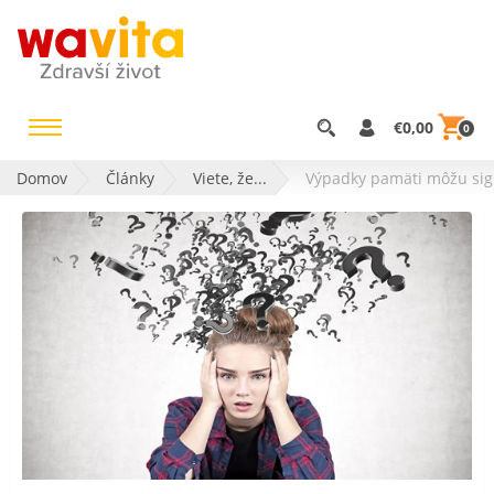
€0,00
0
Domov
Články
Viete, že...
Výpadky pamäti môžu sig