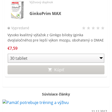
Výživový doplnok
GinkoPrim MAX
Vypredané
Vysoko kvalitný výťažok z Ginkgo biloby (ginka
dvojlaločného) pre lepší výkon mozgu, obohatený o DMAE
a magnézium.
€7,59
Kúpiť
Súvisiace články
11.12.2017