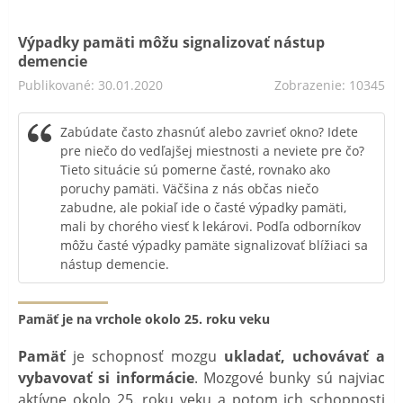
Výpadky pamäti môžu signalizovať nástup
demencie
Publikované: 30.01.2020
Zobrazenie: 10345
Zabúdate často zhasnúť alebo zavrieť okno? Idete
pre niečo do vedľajšej miestnosti a neviete pre čo?
Tieto situácie sú pomerne časté, rovnako ako
poruchy pamäti. Väčšina z nás občas niečo
zabudne, ale pokiaľ ide o časté výpadky pamäti,
mali by chorého viesť k lekárovi. Podľa odborníkov
môžu časté výpadky pamäte signalizovať blížiaci sa
nástup demencie.
Pamäť je na vrchole okolo 25. roku veku
Pamäť
je schopnosť mozgu
ukladať, uchovávať a
vybavovať si informácie
. Mozgové bunky sú najviac
aktívne okolo 25. roku veku a potom ich schopnosti