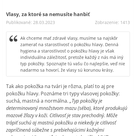
Vlasy, za ktoré sa nemusíte hanbiť
Publikované: 28.03.2023
Zobrazenie: 1413
Ak chceme mať zdravé vlasy, musíme sa najskôr
zamerať na starostlivosť o pokožku hlavy. Denná
hygiena a starostlivosť o pokožku hlavy je však
individuálna záležitosť, pretože každý z nás má iný
typ pokožky. Spoznajte tú vašu čo najlepšie, veď nie
nadarmo sa hovorí, že vlasy sú korunou krásy.
Tak ako pokožka na tvári je rôzna, platí to aj pre
pokožku hlavy. Poznáme tri typy vlasovej pokožky:
suchá, mastná a normálna.
„
Typ pokožky je
determinovaný množstvom mazu (séba), ktoré produkujú
mazové žľazy v koži. Citlivosť je stav prechodný. Môže
trápiť suchú aj mastnú pokožku a niekedy je citlivosť
zapríčinená súbežne s prebiehajúcimi kožnými