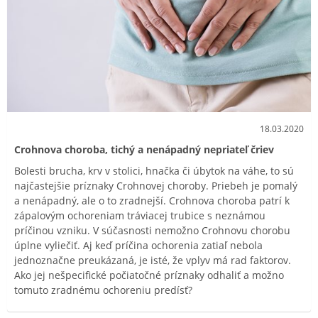
18.03.2020
Crohnova choroba, tichý a nenápadný nepriateľ čriev
Bolesti brucha, krv v stolici, hnačka či úbytok na váhe, to sú
najčastejšie príznaky Crohnovej choroby. Priebeh je pomalý
a nenápadný, ale o to zradnejší. Crohnova choroba patrí k
zápalovým ochoreniam tráviacej trubice s neznámou
príčinou vzniku. V súčasnosti nemožno Crohnovu chorobu
úplne vyliečiť. Aj keď príčina ochorenia zatiaľ nebola
jednoznačne preukázaná, je isté, že vplyv má rad faktorov.
Ako jej nešpecifické počiatočné príznaky odhaliť a možno
tomuto zradnému ochoreniu predísť?