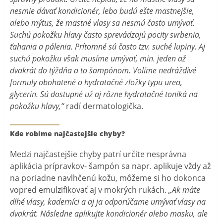
nesmie dávať kondicionér, lebo budú ešte mastnejšie,
alebo mýtus, že mastné vlasy sa nesmú často umývať.
Suchú pokožku hlavy často sprevádzajú pocity svrbenia,
ťahania a pálenia. Prítomné sú často tzv. suché lupiny. Aj
suchú pokožku však musíme umývať, min. jeden až
dvakrát do týždňa a to šampónom. Volíme nedráždivé
formuly obohatené o hydratačné zložky typu urea,
glycerín. Sú dostupné už aj rôzne hydratačné toniká na
pokožku hlavy,“
radí dermatologička.
Kde robíme najčastejšie chyby?
Medzi najčastejšie chyby patrí určite nesprávna
aplikácia prípravkov- šampón sa napr. aplikuje vždy až
na poriadne navlhčenú kožu, môžeme si ho dokonca
vopred emulzifikovať aj v mokrých rukách.
„Ak máte
dlhé vlasy, kaderníci a aj ja odporúčame umývať vlasy na
dvakrát. Následne aplikujte kondicionér alebo masku, ale