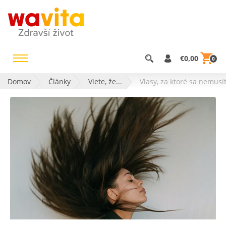
€0,00
0
Domov
Články
Viete, že...
Vlasy, za ktoré sa nemusí