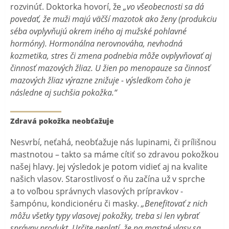
rozvinúť. Doktorka hovorí, že
„vo všeobecnosti sa dá
povedať, že muži majú väčší mazotok ako ženy (produkciu
séba ovplyvňujú okrem iného aj mužské pohlavné
hormóny). Hormonálna nerovnováha, nevhodná
kozmetika, stres či zmena podnebia môže ovplyvňovať aj
činnosť mazových žliaz. U žien po menopauze sa činnosť
mazových žliaz výrazne znižuje - výsledkom čoho je
následne aj suchšia pokožka.“
Zdravá pokožka neobťažuje
Nesvrbí, neťahá, neobťažuje nás lupinami, či prílišnou
mastnotou – takto sa máme cítiť so zdravou pokožkou
našej hlavy. Jej výsledok je potom vidieť aj na kvalite
našich vlasov. Starostlivosť o ňu začína už v sprche
a to voľbou správnych vlasových prípravkov -
šampónu, kondicionéru či masky.
„Benefitovať z nich
môžu všetky typy vlasovej pokožky, treba si len vybrať
správny produkt. Určite neplatí, že na mastné vlasy sa