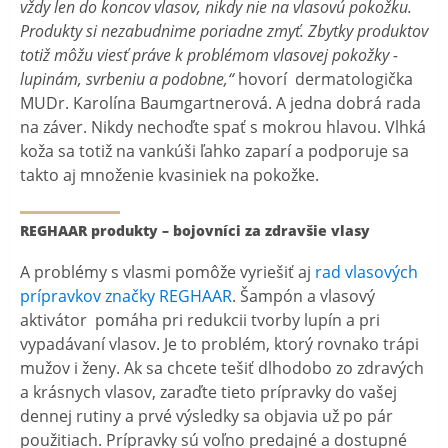
vždy len do koncov vlasov, nikdy nie na vlasovú pokožku.
Produkty si nezabudnime poriadne zmyť. Zbytky produktov
totiž môžu viesť práve k problémom vlasovej pokožky -
lupinám, svrbeniu a podobne,“
hovorí dermatologička
MUDr. Karolína Baumgartnerová. A jedna dobrá rada
na záver. Nikdy nechoďte spať s mokrou hlavou. Vlhká
koža sa totiž na vankúši ľahko zaparí a podporuje sa
takto aj množenie kvasiniek na pokožke.
REGHAAR produkty – bojovníci za zdravšie vlasy
A problémy s vlasmi pomôže vyriešiť aj
rad vlasových
prípravkov značky REGHAAR
. Šampón a vlasový
aktivátor pomáha pri redukcii tvorby lupín a pri
vypadávaní vlasov. Je to problém, ktorý rovnako trápi
mužov i ženy. Ak sa chcete tešiť dlhodobo zo zdravých
a krásnych vlasov, zaraďte tieto prípravky do vašej
dennej rutiny a prvé výsledky sa objavia už po pár
použitiach. Prípravky sú voľno predajné a dostupné