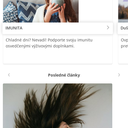
IMUNITA
Duš
Chladné dni? Nevadí! Podporte svoju imunitu
Ovp
osvedčenými výživovými doplnkami.
pre
Posledné články