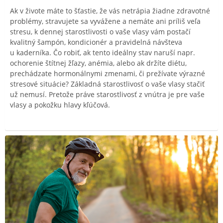
Ak v živote máte to šťastie, že vás netrápia žiadne zdravotné
problémy, stravujete sa vyvážene a nemáte ani príliš veľa
stresu, k dennej starostlivosti o vaše vlasy vám postačí
kvalitný šampón, kondicionér a pravidelná návšteva
u kaderníka. Čo robiť, ak tento ideálny stav naruší napr.
ochorenie štítnej žľazy, anémia, alebo ak držíte diétu,
prechádzate hormonálnymi zmenami, či prežívate výrazné
stresové situácie? Základná starostlivosť o vaše vlasy stačiť
už nemusí. Pretože práve starostlivosť z vnútra je pre vaše
vlasy a pokožku hlavy kľúčová.