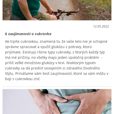
12.05.2022
6 zaujímavostí o cukrovke
Ak trpíte cukrovkou, znamená to, že vaše telo nie je schopné
správne spracovať a využiť glukózu z potravy, ktorú
prijímate. Existujú rôzne typy cukrovky, z ktorých každý typ
má iné príčiny, no všetky majú jeden spoločný problém -
príliš veľké množstvo glukózy v krvi. Niektorým typom
cukrovky sa dá predísť osvojením si zdravého životného
štýlu. Prinášame vám šesť zaujímavostí, ktoré sa vám môžu v
boji s cukrovkou zísť.