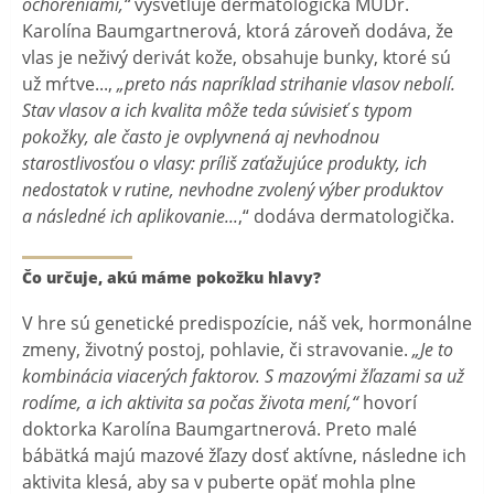
ochoreniami,“
vysvetľuje dermatologička MUDr.
Karolína Baumgartnerová, ktorá zároveň dodáva, že
vlas je neživý derivát kože, obsahuje bunky, ktoré sú
už mŕtve...,
„preto nás napríklad strihanie vlasov nebolí.
Stav vlasov a ich kvalita môže teda súvisieť s typom
pokožky, ale často je ovplyvnená aj nevhodnou
starostlivosťou o vlasy: príliš zaťažujúce produkty, ich
nedostatok v rutine, nevhodne zvolený výber produktov
a následné ich aplikovanie...
,“ dodáva dermatologička.
Čo určuje, akú máme pokožku hlavy?
V hre sú genetické predispozície, náš vek, hormonálne
zmeny, životný postoj, pohlavie, či stravovanie.
„Je to
kombinácia viacerých faktorov. S mazovými žľazami sa už
rodíme, a ich aktivita sa počas života mení,“
hovorí
doktorka Karolína Baumgartnerová. Preto malé
bábätká majú mazové žľazy dosť aktívne, následne ich
aktivita klesá, aby sa v puberte opäť mohla plne