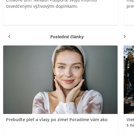
osvedčenými výživovými doplnkami.
pre
Posledné články
Prebuďte pleť a vlasy po zime! Poradíme vám ako
Vie
s n