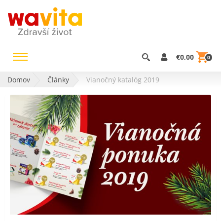
€0,00
0
Domov
Články
Vianočný katalóg 2019