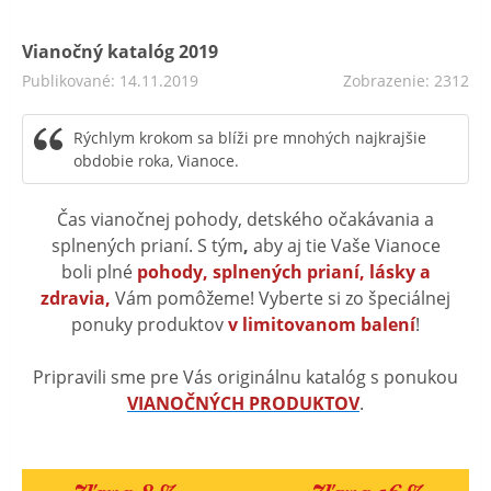
Vianočný katalóg 2019
Publikované: 14.11.2019
Zobrazenie: 2312
Rýchlym krokom sa blíži pre mnohých najkrajšie
obdobie roka, Vianoce.
Čas vianočnej pohody, detského očakávania a
splnených prianí. S tým
,
aby aj tie Vaše Vianoce
boli plné
pohody, splnených prianí, lásky a
zdravia,
Vám pomôžeme! Vyberte si zo špeciálnej
ponuky produktov
v limitovanom balení
!
Pripravili sme pre Vás originálnu katalóg s ponukou
VIANOČNÝCH PRODUKTOV
.