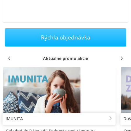
Rýchla objednávka
Aktuálne promo akcie
IMUNITA
Duš
Chladné dni? Nevadí! Podporte svoju imunitu
Ovp