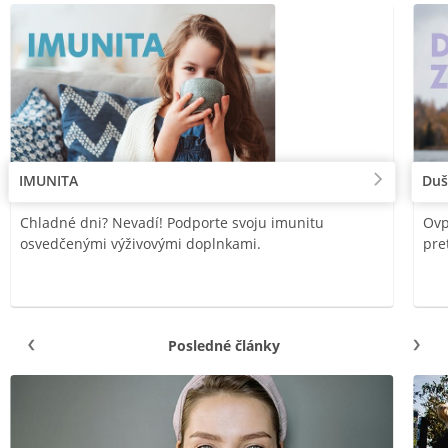
IMUNITA
Duš
Chladné dni? Nevadí! Podporte svoju imunitu
Ovp
osvedčenými výživovými doplnkami.
pre
Posledné články