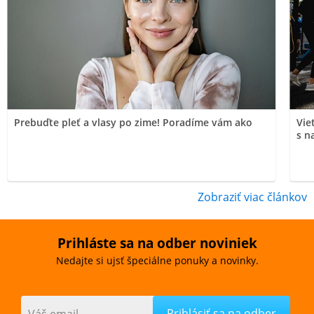
Prebuďte pleť a vlasy po zime! Poradíme vám ako
Vie
s n
Zobraziť viac článkov
Prihláste sa na odber noviniek
Nedajte si ujsť špeciálne ponuky a novinky.
Váš email