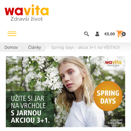
€0,00
0
Domov
Články
Spring days - akcia 3+1 na VŠETKO!