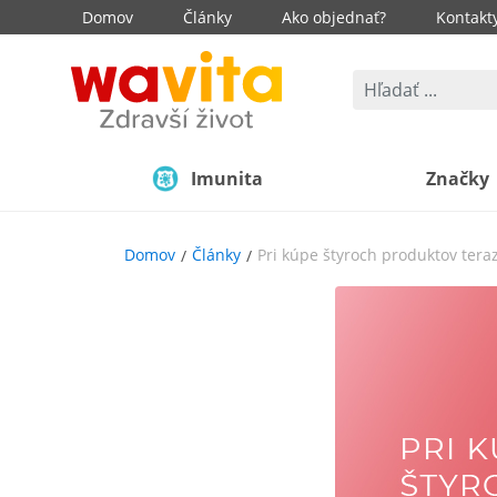
Domov
Články
Ako objednať?
Kontakt
Imunita
Značky
Domov
Články
Pri kúpe štyroch produktov ter