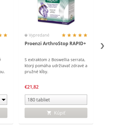
Vypredané
Proenzi ArthroStop RAPID+
ý
S extraktom z Boswellia serrata,
ktorý pomáha udržiavať zdravé a
ou.
pružné kĺby.
€21,82
Kúpiť