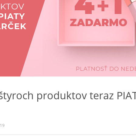
 štyroch produktov teraz PI
019