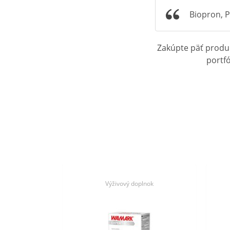
Biopron, P
Zakúpte päť produkt
portfó
lnok
Výživový doplnok