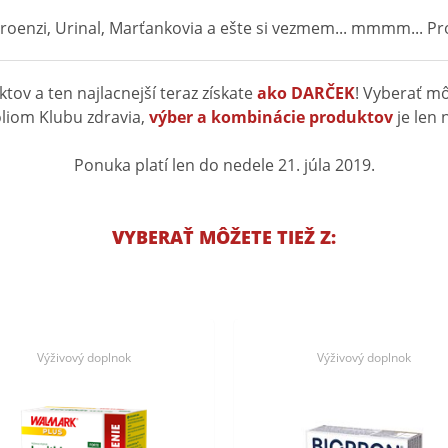
roenzi, Urinal, Marťankovia a ešte si vezmem... mmmm... Pr
ov a ten najlacnejší teraz získate
ako DARČEK
! Vyberať m
liom Klubu zdravia,
výber a kombinácie produktov
je len 
Ponuka platí len do nedele 21. júla 2019.
VYBERAŤ MÔŽETE TIEŽ Z:
Výživový doplnok
Výživový doplnok