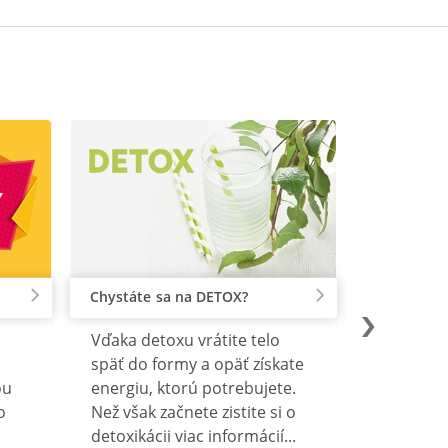
Chystáte sa na DETOX?
Vďaka detoxu vrátite telo
späť do formy a opäť získate
ou
energiu, ktorú potrebujete.
o
Než však začnete zistite si o
detoxikácii viac informácií...