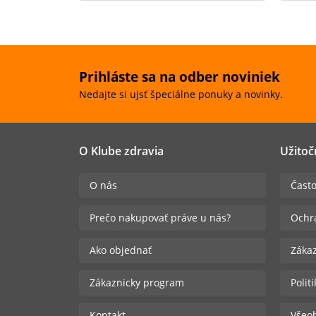
Prihláste sa na odber noviniek
Nedajte si ujsť špeciálne ponuky a novinky.
O Klube zdravia
Užitoč
O nás
Často
Prečo nakupovať práve u nás?
Ochr
Ako objednať
Zákaz
Zákaznicky program
Polit
Kontakt
Všeo