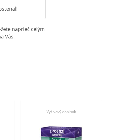
ostenal!
ôžete naprieč celým
na Vás.
Výživový doplnok