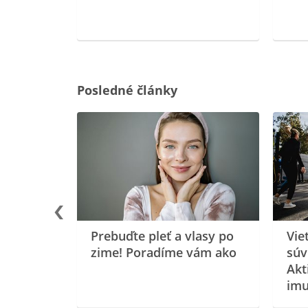
ovou
Posledné články
rgiu a
oenzýmu
Prebuďte pleť a vlasy po
Vie
zime! Poradíme vám ako
súv
Akt
imu