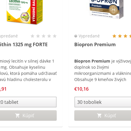
ypredané
Vypredané
ithin 1325 mg FORTE
Biopron Premium
iový lecitín v silnej dávke 1
Biopron Premium
je výživov
 mg. Obsahuje kyselinu
doplnok so živými
olovú, ktorá pomáha udržiavať
mikroorganizmami a vláknin
avú hladinu cholesterolu v
Obsahuje 9 kmeňov živých
.
mikroorganizmov v dennej
,91
€10,16
dávke 20 miliárd CFU a je
obohatený
o fruktooligosacharidy a je
vhodný pre deti od 3 rokov a
Kúpiť
Kúpiť
dospelých.