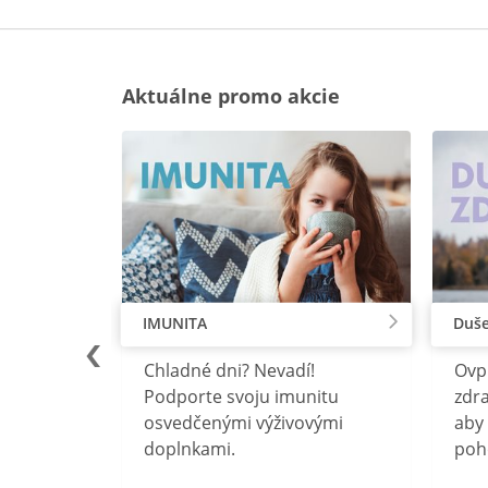
Aktuálne promo akcie
IMUNITA
Duše
lu
Chladné dni? Nevadí!
Ovp
rebný na
Podporte svoju imunitu
zdra
očného
osvedčenými výživovými
aby 
doplnkami.
poh
ravín