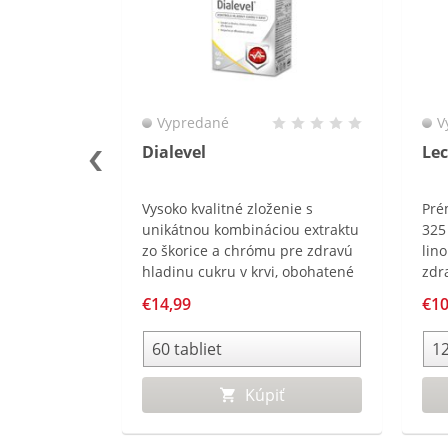
Vypredané
V
e
Dialevel
Lec
espiraPro©
Vysoko kvalitné zloženie s
Prém
nných
unikátnou kombináciou extraktu
325
zo škorice a chrómu pre zdravú
lin
hladinu cukru v krvi, obohatené
zdr
o kyselinu alfa-lipoovú.
krvi
€14,99
€10
ť
Kúpiť