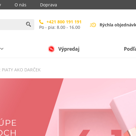
y
O nás
Doprava
+421 800 191 191
Rýchla objednáv
Po - pia: 8.00 - 16.00
Výpredaj
Podľ
az PIATY AKO DARČEK