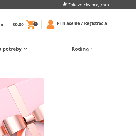
Zákaznícky program
Prihlásenie / Registrácia
€0,00
ka
0
a potreby
Rodina