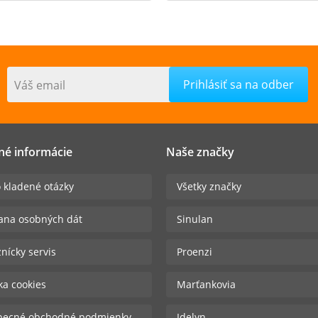
Váš email
né informácie
Naše značky
 kladené otázky
Všetky značky
ana osobných dát
Sinulan
nícky servis
Proenzi
ika cookies
Marťankovia
becné obchodné podmienky
Idelyn