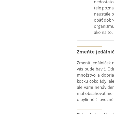
nedostatok
tele pozna
neustále p
opäť dobre
organizmu 
ako na to, 
Zmeňte jedálnič
Zmeniť jedálniček n
vás bude baviť. Od
množstvo a dopria
kocku čokolády, ale
ale vami nenáviden
mal obsahovať niele
o bylinné či ovocné 