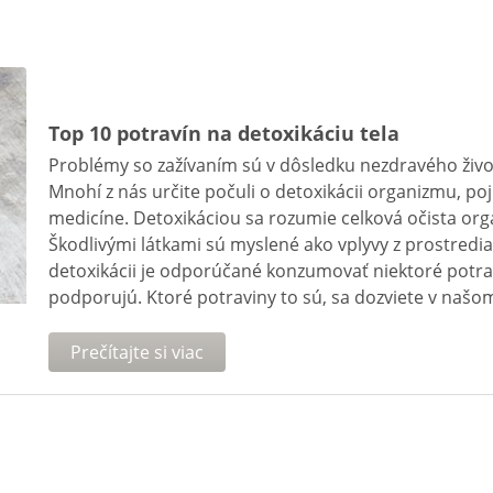
Top 10 potravín na detoxikáciu tela
Problémy so zažívaním sú v dôsledku nezdravého živ
Mnohí z nás určite počuli o detoxikácii organizmu, 
medicíne. Detoxikáciou sa rozumie celková očista orga
Škodlivými látkami sú myslené ako vplyvy z prostredia,
detoxikácii je odporúčané konzumovať niektoré potrav
podporujú. Ktoré potraviny to sú, sa dozviete v našo
Prečítajte si viac