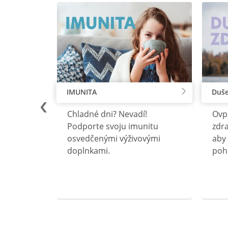
IMUNITA
Duše
lu
Chladné dni? Nevadí!
Ovp
rebný na
Podporte svoju imunitu
zdra
očného
osvedčenými výživovými
aby 
doplnkami.
poh
ravín
ovou