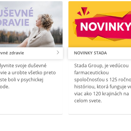
vné zdravie
NOVINKY STADA
lyvnite svoje duševné
Stada Group, je vedúcou
vie a urobte všetko preto
farmaceutickou
ste boli v psychickej
spoločnosťou s 125 ročn
ode.
históriou, ktorá funguje v
viac ako 120 krajinách na
celom svete.