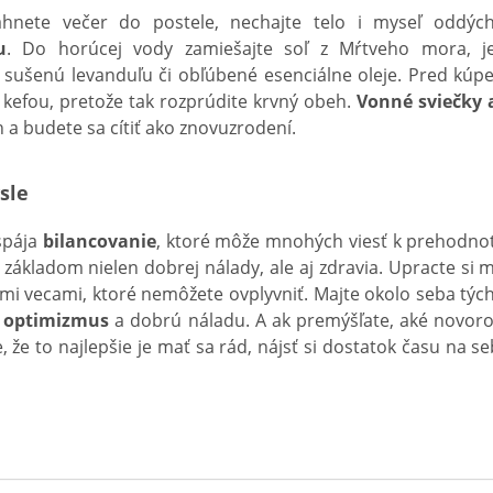
ahnete večer do postele, nechajte telo i myseľ oddých
u
. Do horúcej vody zamiešajte soľ z Mŕtveho mora, je
 sušenú levanduľu či obľúbené esenciálne oleje. Pred kúp
kefou, pretože tak rozprúdite krvný obeh.
Vonné sviečky 
 a budete sa cítiť ako znovuzrodení.
sle
spája
bilancovanie
, ktoré môže mnohých viesť k prehodnot
 základom nielen dobrej nálady, ale aj zdravia. Upracte si 
mi vecami, ktoré nemôžete ovplyvniť. Majte okolo seba tých
ú
optimizmus
a dobrú náladu. A ak premýšľate, aké novoro
e, že to najlepšie je mať sa rád, nájsť si dostatok času na 