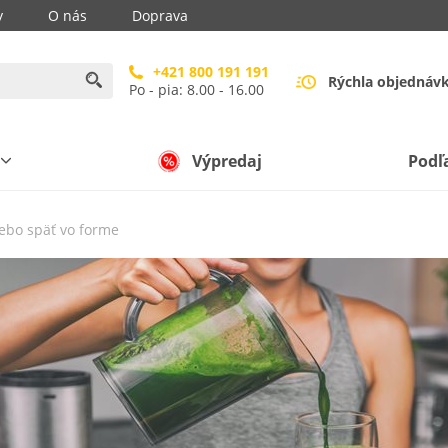
y
O nás
Doprava
+421 800 191 191
Rýchla objednáv
Po - pia: 8.00 - 16.00
Výpredaj
Podľ
ebo späť vo forme