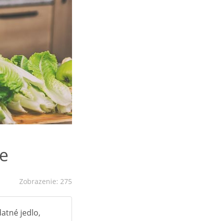
me
Zobrazenie: 275
atné jedlo,