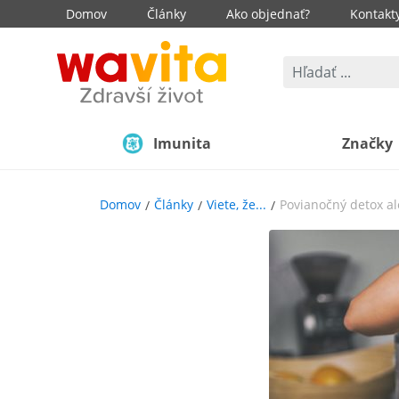
Domov
Články
Ako objednať?
Kontakt
Imunita
Značky
Domov
Články
Viete, že...
Povianočný detox al