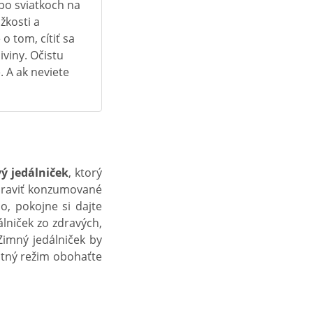
po sviatkoch na
žkosti a
o tom, cítiť sa
iviny. Očistu
 A ak neviete
vý jedálniček
, ktorý
upraviť konzumované
o, pokojne si dajte
álniček zo zdravých,
Zimný jedálniček by
Pitný režim obohaťte