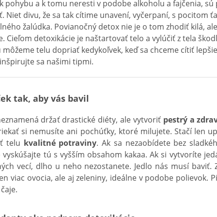
 pohybu a k tomu neresti v podobe alkoholu a fajčenia, sú 
ť. Niet divu, že sa tak cítime unavení, vyčerpaní, s pocitom ťa
lného žalúdka. Povianočný detox nie je o tom zhodiť kilá, ale 
. Cieľom detoxikácie je naštartovať telo a vylúčiť z tela škodl
môžeme telu dopriať kedykoľvek, keď sa chceme cítiť lepšie.
inšpirujte sa našimi tipmi.
ek tak, aby vás bavil
eznamená držať drastické diéty, ale vytvoriť
pestrý a zdra
riekať si nemusíte ani pochúťky, ktoré milujete. Stačí len 
ť telu
kvalitné potraviny
. Ak sa nezaobídete bez sladkéh
 vyskúšajte tú s vyšším obsahom kakaa. Ak si vytvoríte jed
ých vecí, dlho u neho nezostanete. Jedlo nás musí baviť. 
n viac ovocia, ale aj zeleniny, ideálne v podobe polievok. 
čaje.