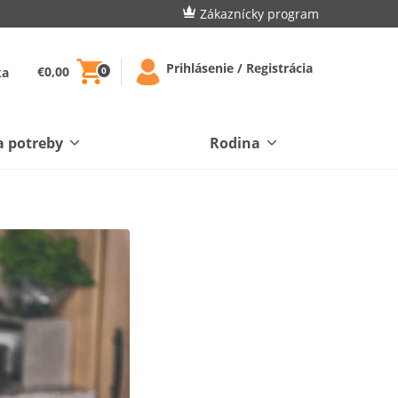
Zákaznícky program
Prihlásenie / Registrácia
€0,00
ka
0
a potreby
Rodina