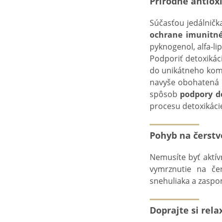
Prírodné antiox
Súčasťou jedálnička
ochrane imunitn
pyknogenol, alfa-li
Podporiť detoxikác
do unikátneho komp
navyše obohatená o
spôsob
podpory d
procesu detoxikáci
Pohyb na čerstv
Nemusíte byť aktí
vymrznutie na če
snehuliaka a zaspo
Doprajte si rela