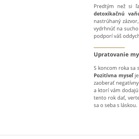
Predtým než si ľ
detoxikačnú vaň
nastrúhaný zázvor,
vydrhnúť na sucho 
podporí váš oddych
Upratovanie my
S koncom roka sa 
Pozitívna myseľ
je
zaoberať negatívny
a ktorí vám dodaj
tento rok dať, vert
sa o seba s láskou.