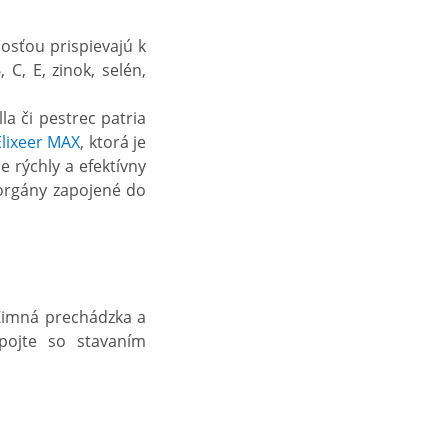
nosťou prispievajú k
 C, E, zinok, selén,
a či pestrec patria
lixeer MAX
, ktorá je
e rýchly a efektívny
é orgány zapojené do
Zimná prechádzka a
pojte so stavaním