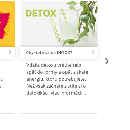
Chystáte sa na DETOX?
Vďaka detoxu vrátite telo
späť do formy a opäť získate
ou
energiu, ktorú potrebujete.
o
Než však začnete zistite si o
detoxikácii viac informácií...