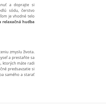
nuť a doprajte si
dlú sódu, čerstvo
eľom je vhodné telo
a relaxačná hudba
eniu zmyslu života.
myseľ a prestaňte sa
, ktorých máte radi
čné predsavzatie si
seba samého a starať