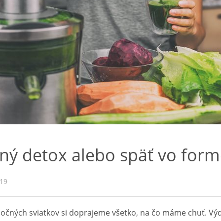
ný detox alebo späť vo for
019
očných sviatkov si doprajeme všetko, na čo máme chuť. Výd