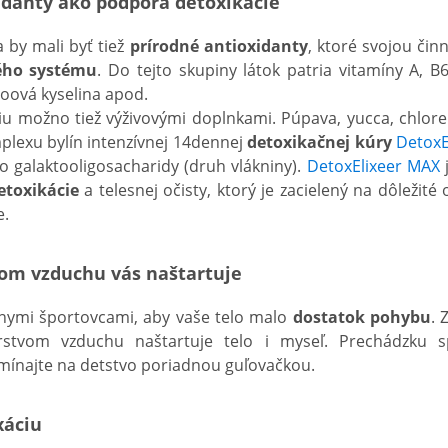
idanty ako podpora detoxikácie
 by mali byť tiež
prírodné antioxidanty
, ktoré svojou čin
ého systému
. Do tejto skupiny látok patria vitamíny A, B6,
poová kyselina apod.
iu možno tiež výživovými doplnkami. Púpava, yucca, chlorell
lexu bylín intenzívnej 14dennej
detoxikačnej kúry
DetoxE
 galaktooligosacharidy (druh vlákniny).
DetoxElixeer MAX
j
etoxikácie
a telesnej očisty, ktorý je zacielený na dôležit
e.
om vzduchu vás naštartuje
vnymi športovcami, aby vaše telo malo
dostatok pohybu
. 
rstvom vzduchu naštartuje telo i myseľ. Prechádzku s
mínajte na detstvo poriadnou guľovačkou.
xáciu