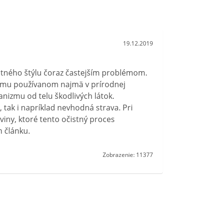
19.12.2019
otného štýlu čoraz častejším problémom.
pojmu používanom najmä v prírodnej
nizmu od telu škodlivých látok.
 tak i napríklad nevhodná strava. Pri
iny, ktoré tento očistný proces
m článku.
Zobrazenie: 11377