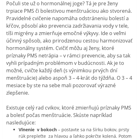
Počuli ste už o hormonálnej joge? Tá je pre ženy
trpiace PMS či bolestivou menštruáciou ako stvorená.
Pravidelné cvičenie napomáha odstráneniu bolestí a
kŕčov, pôsobí ako prevencia zadržiavania vody v tele,
tíši migrény a zmierňuje emočné výkyvy. Ide o veľmi
účinný spôsob, ako prirodzenou cestou harmonizovať
hormonálny systém. Cvičiť môžu aj ženy, ktoré
príznaky PMS netrápia – v rámci prevencie, aby sa tak
vyhli prípadným problémom v budúcnosti. Ak je to
možné, cvičte každý deň (s výnimkou prvých dní
menštruácie) alebo aspoň 3 – 4-krát do týždňa. O 3 – 4
mesiace by ste na sebe mali pozorovať výrazné
zlepšenie.
Existuje celý rad cvikov, ktoré zmierňujú príznaky PMS
a bolesť počas menštruácie. Skúste napríklad
nasledujúce:
Vlnenie v bokoch
– postavte sa na šírku bokov, prsty
rúk prepleťte za hlavou a ľahko pokrčte kolená. Potom