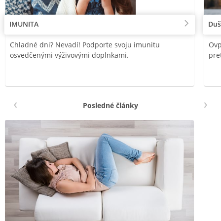
IMUNITA
Duš
Chladné dni? Nevadí! Podporte svoju imunitu
Ovp
osvedčenými výživovými doplnkami.
pre
Posledné články