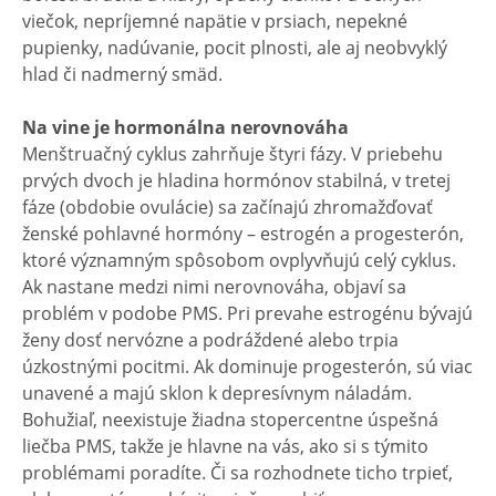
viečok, nepríjemné napätie v prsiach, nepekné
pupienky, nadúvanie, pocit plnosti, ale aj neobvyklý
hlad či nadmerný smäd.
Na vine je hormonálna nerovnováha
Menštruačný cyklus zahrňuje štyri fázy. V priebehu
prvých dvoch je hladina hormónov stabilná, v tretej
fáze (obdobie ovulácie) sa začínajú zhromažďovať
ženské pohlavné hormóny – estrogén a progesterón,
ktoré významným spôsobom ovplyvňujú celý cyklus.
Ak nastane medzi nimi nerovnováha, objaví sa
problém v podobe PMS. Pri prevahe estrogénu bývajú
ženy dosť nervózne a podráždené alebo trpia
úzkostnými pocitmi. Ak dominuje progesterón, sú viac
unavené a majú sklon k depresívnym náladám.
Bohužiaľ, neexistuje žiadna stopercentne úspešná
liečba PMS, takže je hlavne na vás, ako si s týmito
problémami poradíte. Či sa rozhodnete ticho trpieť,