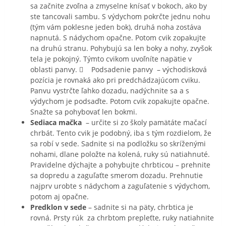
sa začnite zvoľna a zmyselne knísať v bokoch, ako by
ste tancovali sambu. S výdychom pokrčte jednu nohu
(tým vám poklesne jeden bok), druhá noha zostáva
napnutá. S nádychom opačne. Potom cvik zopakujte
na druhú stranu. Pohybujú sa len boky a nohy, zvyšok
tela je pokojný. Týmto cvikom uvoľníte napätie v
oblasti panvy.  Podsadenie panvy – východisková
pozícia je rovnaká ako pri predchádzajúcom cviku.
Panvu vystrčte ľahko dozadu, nadýchnite sa a s
výdychom je podsaďte. Potom cvik zopakujte opačne.
Snažte sa pohybovať len bokmi.
Sediaca mačka
– určite si zo školy pamätáte mačací
chrbát. Tento cvik je podobný, iba s tým rozdielom, že
sa robí v sede. Sadnite si na podložku so skríženými
nohami, dlane položte na kolená, ruky sú natiahnuté.
Pravidelne dýchajte a pohybujte chrbticou – prehnite
sa dopredu a zaguľaťte smerom dozadu. Prehnutie
najprv urobte s nádychom a zaguľatenie s výdychom,
potom aj opačne.
Predklon v sede
– sadnite si na päty, chrbtica je
rovná. Prsty rúk za chrbtom prepleťte, ruky natiahnite