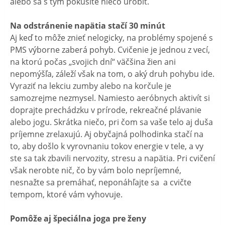
alebo sa s tým pokúsite niečo urobiť.
Na odstránenie napätia stačí 30 minút
Aj keď to môže znieť nelogicky, na problémy spojené s
PMS výborne zaberá pohyb. Cvičenie je jednou z vecí,
na ktorú počas „svojich dní“ väčšina žien ani
nepomýšľa, záleží však na tom, o aký druh pohybu ide.
Vyraziť na lekciu zumby alebo na korčule je
samozrejme nezmysel. Namiesto aeróbnych aktivít si
doprajte prechádzku v prírode, rekreačné plávanie
alebo jogu. Skrátka niečo, pri čom sa vaše telo aj duša
príjemne zrelaxujú. Aj obyčajná polhodinka stačí na
to, aby došlo k vyrovnaniu tokov energie v tele, a vy
ste sa tak zbavili nervozity, stresu a napätia. Pri cvičení
však nerobte nič, čo by vám bolo nepríjemné,
nesnažte sa premáhať, neponáhľajte sa a cvičte
tempom, ktoré vám vyhovuje.
Pomôže aj špeciálna joga pre ženy