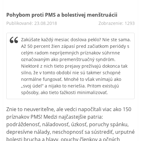
Pohybom proti PMS a bolestivej menštruácii
Publikované: 23.08.2018
Zobrazenie: 1293
Zakúšate každý mesiac doslova peklo? Nie ste sama.
Až 50 percent žien zápasí pred začiatkom periódy s
celým radom nepríjemných príznakov súhrnne
označovaným ako premenštruačný syndróm.
Niektoré z nich tieto prejavy prežívajú dokonca tak
silno, že v tomto období nie sú takmer schopné
normálne fungovať. Mnohé to však vnímajú ako
„svoj údel“ a nijako to neriešia. Pritom existujú
spôsoby, ako tieto ťažkosti minimalizovať.
Znie to neuveriteľne, ale vedci napočítali viac ako 150
príznakov PMS! Medzi najčastejšie patria:
podráždenosť, náladovosť, úzkosť, poruchy spánku,
depresívne nálady, neschopnosť sa sústrediť, urputné
bolesti brucha a hlavy, opuchy členkov a očných