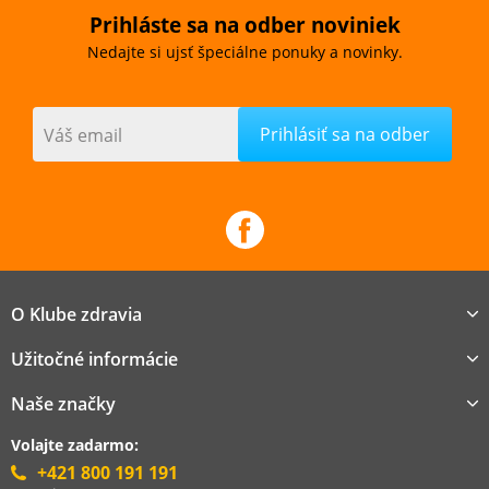
Prihláste sa na odber noviniek
Nedajte si ujsť špeciálne ponuky a novinky.
Váš email
O Klube zdravia
Užitočné informácie
Naše značky
Volajte zadarmo:
+421 800 191 191