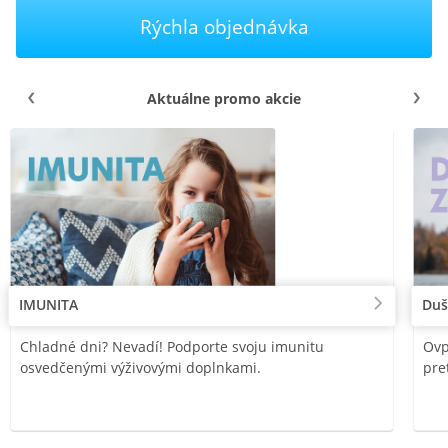
Rýchla objednávka
Aktuálne promo akcie
IMUNITA
Duš
Chladné dni? Nevadí! Podporte svoju imunitu
Ovp
osvedčenými výživovými doplnkami.
pre