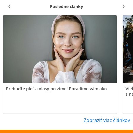
Posledné články
Prebuďte pleť a vlasy po zime! Poradíme vám ako
Vie
s n
Zobraziť viac článkov