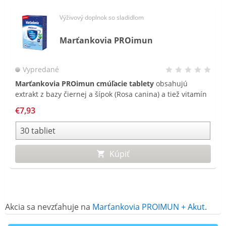
Výživový doplnok so sladidlom
Marťankovia PROimun
Vypredané
Marťankovia
PROimun cmúľacie tablety
obsahujú
extrakt z bazy čiernej a šípok (Rosa canina) a tiež vitamín
C, ktoré prispievajú k obranyschopnosti organizmu.
€7,93
PROimun cmúľacie tablety môžu užívať deti od 3 rokov.
Kúpiť
Akcia sa nevzťahuje na
Marťankovia PROIMUN + Akut
.