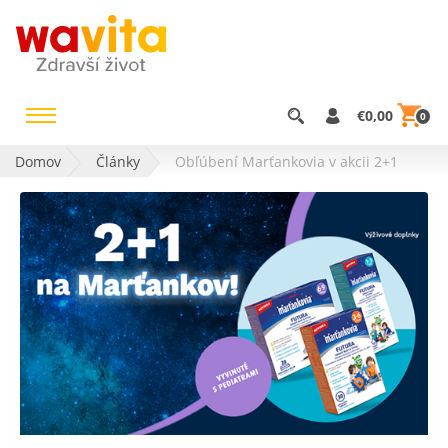
€0,00
0
Domov
Články
Obľúbení Marťankovia v akcii 2+1