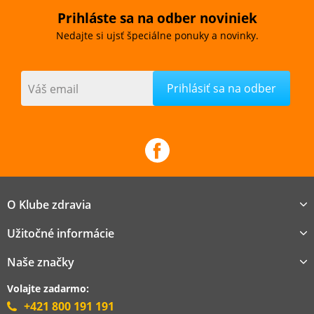
Prihláste sa na odber noviniek
Nedajte si ujsť špeciálne ponuky a novinky.
Váš email
O Klube zdravia
Užitočné informácie
Naše značky
Volajte zadarmo:
+421 800 191 191