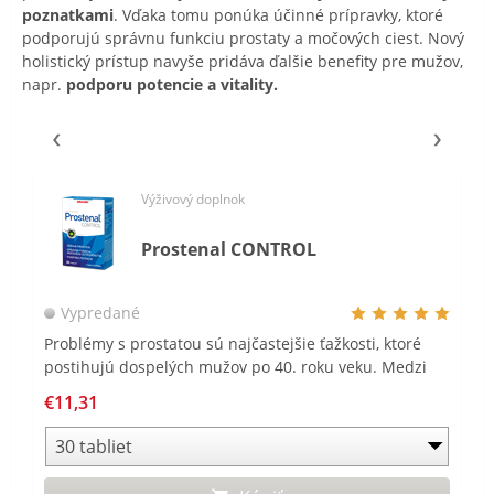
poznatkami
. Vďaka tomu ponúka účinné prípravky, ktoré
podporujú správnu funkciu prostaty a močových ciest. Nový
holistický prístup navyše pridáva ďalšie benefity pre mužov,
napr.
podporu potencie a vitality.
Výživový doplnok
Prostenal CONTROL
Vypredané
Problémy s prostatou sú najčastejšie ťažkosti, ktoré
postihujú dospelých mužov po 40. roku veku. Medzi
prvé prejavy patrí slabší prúd moču a častejšie
€11,31
močenie. Navyše, problémy s prostatou sa často
spájajú s vyšším rizikom vývoja ťažkostí s potenciou.