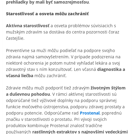
prehliadky by mali byť samozrejmosťou
.
Starostlivosť a osveta môžu zachrániť
Aktívna starostlivosť
a osveta problémov súvisiacich s
mužským zdravím sa dostáva do centra pozornosti čoraz
častejšie.
Preventívne sa muži môžu podieľať na podpore svojho
zdravia najmä samovyšetrením. V prípade podozrenia na
niektoré ochorenia je potom nutné vyhľadať lekára a svoj
zdravotný stav s ním konzultovať. Len včasná
diagnostika a
včasná liečba
môžu zachrániť.
Zdravie môžu muži podporiť tiež zdravým
životným štýlom
a duševnou pohodou
. V rámci aktívnej starostlivosti sú
odporúčané tiež výživové doplnky na podporu správnej
funkcie močového ústrojenstva, podporu zdravej prostaty a
podporu potencie. Odporúčame rad
Prostenal
, poprednú
značku v starostlivosti o prostatu. Pri vývoji svojich
produktov kombinuje Prostenal znalosť tradične
používaných
rastlinných extraktov s najnovšími vedeckými