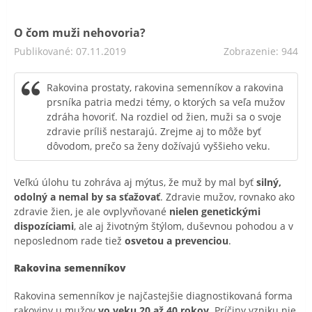
O čom muži nehovoria?
Publikované: 07.11.2019
Zobrazenie: 944
Rakovina prostaty, rakovina semenníkov a rakovina
prsníka patria medzi témy, o ktorých sa veľa mužov
zdráha hovoriť. Na rozdiel od žien, muži sa o svoje
zdravie príliš nestarajú. Zrejme aj to môže byť
dôvodom, prečo sa ženy dožívajú vyššieho veku.
Veľkú úlohu tu zohráva aj mýtus, že muž by mal byť
silný,
odolný a nemal by sa sťažovať
. Zdravie mužov, rovnako ako
zdravie žien, je ale ovplyvňované
nielen genetickými
dispozíciami
, ale aj životným štýlom, duševnou pohodou a v
neposlednom rade tiež
osvetou a prevenciou
.
Rakovina semenníkov
Rakovina semenníkov je najčastejšie diagnostikovaná forma
rakoviny u mužov
vo veku 20 až 40 rokov
. Príčiny vzniku nie