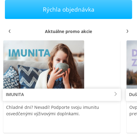
Rýchla objednávka
Aktuálne promo akcie
IMUNITA
Duš
Chladné dni? Nevadí! Podporte svoju imunitu
Ovp
osvedčenými výživovými doplnkami.
pre