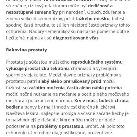
sú známe, rizikovým faktorom môže byť
dedičnosť a
nezostúpené semenníky
pri narodení. Opuch, zdurenie a
zmena veľkosti semenníkov, pocit
ťažkého miešku,
bolesti
spodnej časti brucha, to sú len niektoré časté príznaky tohto
ochorenia. Nádory semenníkov sú našťastie pomerne dobre
liečiteľné, najmä ak sú
diagnostikované včas
.
Rakovina prostaty
Prostata je súčasťou mužského
reprodukčného systému
,
vylučuje prostatickú tekutinu
, chrániacu a vyživujúcu
spermie v ejakuláte. Medzi hlavné príznaky problémov s
prostatou patrí
slabý alebo prerušovaný prúd
moču,
ťažkosti so
začatím močenia, častá alebo náhla potreba
močiť, nočné nutkanie na močenie a pocit plného močového
mechúra i po ukončení močenia.
Krv v moči, bolesti chrbta,
bedier
a panvy by mali ihneď viesť chorého k lekárovi.
Návšteva lekára, najlepšie urológa a včasné začatie liečby je
to najvhodnejšie riešenie, ktoré môžu muži v prípade
podozrenia na
problémy s prostatou
, urobiť. Ak bolo toto
ochorenie už v rodine diagnostikované, preventívne