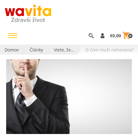
€0,00
0
Domov
Články
Viete, že...
O čom muži nehovoria?