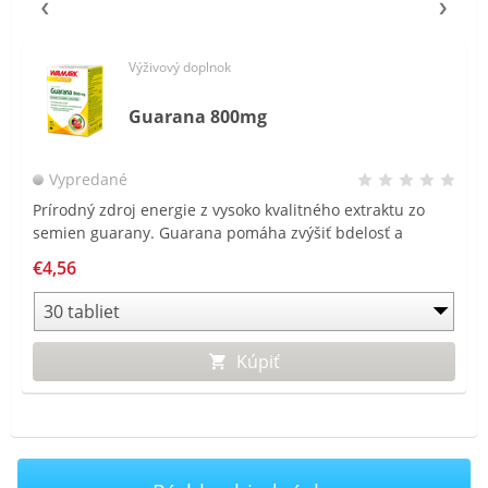
Výživový doplnok
Guarana 800mg
Vypredané
Prírodný zdroj energie z vysoko kvalitného extraktu zo
semien guarany. Guarana pomáha zvýšiť bdelosť a
koncentráciu, takisto podporuje fyzickú aktivitu a
€4,56
posilňuje telo.
Kúpiť