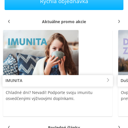
Rýchla objednávka
Aktuálne promo akcie
IMUNITA
Duš
Chladné dni? Nevadí! Podporte svoju imunitu
Ovp
osvedčenými výživovými doplnkami.
pre
Posledné články