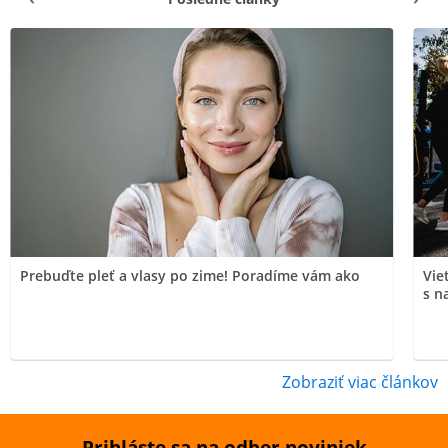
Prebuďte pleť a vlasy po zime! Poradíme vám ako
Vie
s n
Zobraziť viac článkov
Prihláste sa na odber noviniek