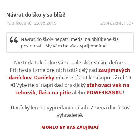
Návrat do školy sa blíži!
Publikované: 23.08.2019
Zobrazenie: 657
Návrat do školy nepatri medzi najobľúbenejšie
povinnosti. My Vám ho však spríjemníme!
Nie teda tak úplne vám ... ale skôr vašim deťom.
Prichystali sme pre nich totiž celý rad
zaujímavých
darčekov
.
Darčeky
môžete získať k nákupu už od 19
€! Vyberte si napríklad praktický
sťahovaci vak na
telocvik, fľaša na pitie
alebo
POWERBANKU
!
Darčeky len do vypredania zásob. Zmena darčekov
vyhradené.
MOHLO BY VÁS ZAUJÍMAŤ