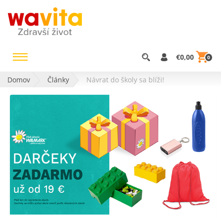
€0,00
0
Domov
Články
Návrat do školy sa blíži!