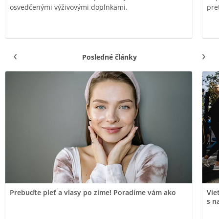
osvedčenými výživovými doplnkami.
pre
Posledné články
Prebuďte pleť a vlasy po zime! Poradíme vám ako
Vie
s n