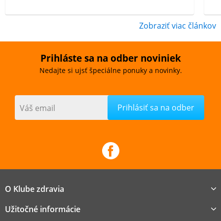
Zobraziť viac článkov
Prihláste sa na odber noviniek
Nedajte si ujsť špeciálne ponuky a novinky.
Váš email
O Klube zdravia
Užitočné informácie