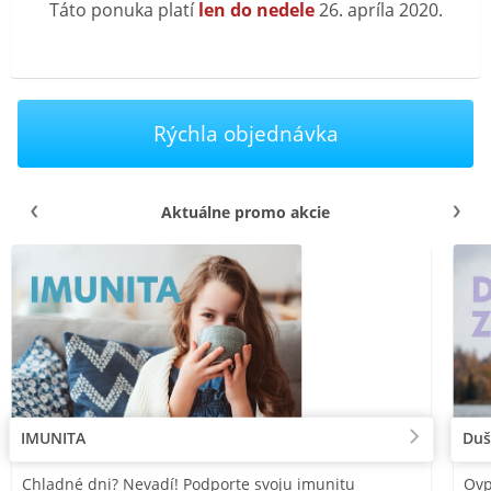
Táto ponuka platí
len do nedele
26. apríla 2020.
Rýchla objednávka
Aktuálne promo akcie
IMUNITA
Duš
Chladné dni? Nevadí! Podporte svoju imunitu
Ovp