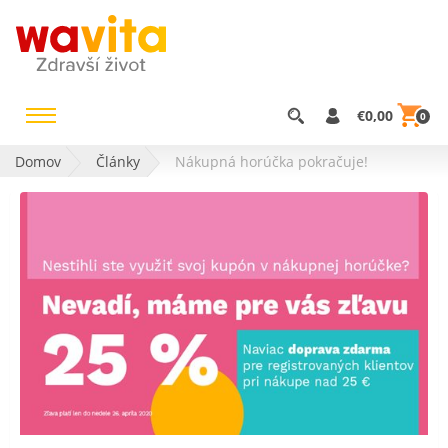
€0,00
0
Domov
Články
Nákupná horúčka pokračuje!