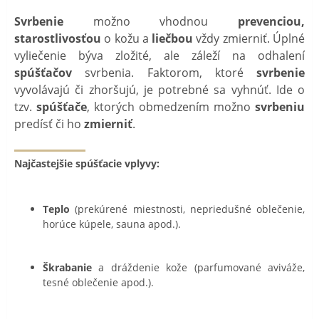
Svrbenie
možno vhodnou
prevenciou,
starostlivosťou
o kožu a
liečbou
vždy zmierniť. Úplné
vyliečenie býva zložité, ale záleží na odhalení
spúšťačov
svrbenia. Faktorom, ktoré
svrbenie
vyvolávajú či zhoršujú, je potrebné sa vyhnúť. Ide o
tzv.
spúšťače
, ktorých obmedzením možno
svrbeniu
predísť či ho
zmierniť
.
Najčastejšie spúšťacie vplyvy:
Teplo
(prekúrené miestnosti, nepriedušné oblečenie,
horúce kúpele, sauna apod.).
Škrabanie
a dráždenie kože (parfumované aviváže,
tesné oblečenie apod.).