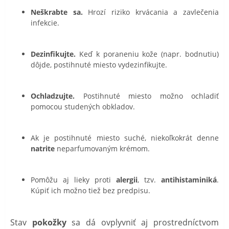
Neškrabte sa.
Hrozí riziko krvácania a zavlečenia
infekcie.
Dezinfikujte.
Keď k poraneniu kože (napr. bodnutiu)
dôjde, postihnuté miesto vydezinfikujte.
Ochladzujte.
Postihnuté miesto možno ochladiť
pomocou studených obkladov.
Ak je postihnuté miesto suché, niekoľkokrát denne
natrite
neparfumovaným krémom.
Pomôžu aj lieky proti
alergii
, tzv.
antihistaminiká
.
Kúpiť ich možno tiež bez predpisu.
Stav
pokožky
sa dá ovplyvniť aj prostredníctvom