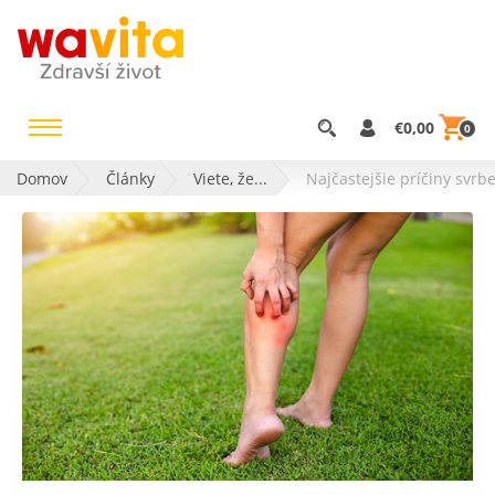
€0,00
0
Domov
Články
Viete, že...
Najčastejšie príčiny svrb