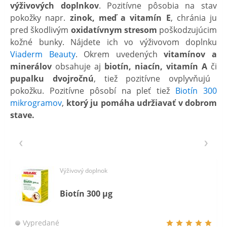
výživových doplnkov
. Pozitívne pôsobia na stav
pokožky napr.
zinok, meď a vitamín E
, chránia ju
pred škodlivým
oxidatívnym stresom
poškodzujúcim
kožné bunky. Nájdete ich vo výživovom doplnku
Viaderm Beauty
. Okrem uvedených
vitamínov a
minerálov
obsahuje aj
biotín, niacín, vitamín A
či
pupalku dvojročnú
, tiež pozitívne ovplyvňujú
pokožku. Pozitívne pôsobí na pleť tiež
Biotín 300
mikrogramov
,
ktorý ju pomáha udržiavať v dobrom
stave.
Výživový doplnok
Biotín 300 µg
Vypredané