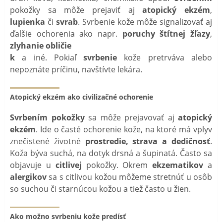
pokožky sa môže prejaviť aj
atopický ekzém
,
lupienka
či
svrab
. Svrbenie kože môže signalizovať aj
ďalšie ochorenia ako napr.
poruchy štítnej žľazy
,
zlyhanie obličie
k
a iné. Pokiaľ
svrbenie
kože pretrváva alebo
nepoznáte príčinu, navštívte lekára.
Atopický ekzém ako civilizačné ochorenie
Svrbením pokožky
sa môže prejavovať aj
atopický
ekzém
. Ide o časté ochorenie kože, na ktoré má vplyv
znečistené životné
prostredie, strava a dedičnosť
.
Koža býva suchá, na dotyk drsná a šupinatá. Často sa
objavuje u
citlivej
pokožky. Okrem
ekzematikov
a
alergikov
sa s citlivou kožou môžeme stretnúť u osôb
so suchou či starnúcou kožou a tiež často u žien.
Ako možno svrbeniu kože predísť