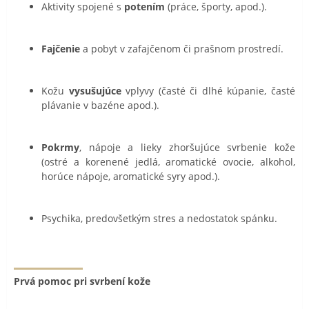
Aktivity spojené s
potením
(práce, športy, apod.).
Fajčenie
a pobyt v zafajčenom či prašnom prostredí.
Kožu
vysušujúce
vplyvy (časté či dlhé kúpanie, časté
plávanie v bazéne apod.).
Pokrmy
, nápoje a lieky zhoršujúce svrbenie kože
(ostré a korenené jedlá, aromatické ovocie, alkohol,
horúce nápoje, aromatické syry apod.).
Psychika, predovšetkým stres a nedostatok spánku.
Prvá pomoc pri svrbení kože