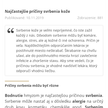
Najčastejšie príčiny svrbenia kože
Publikované: 10.11.2019
Zobrazenie: 881
Svrbenie kože je veľmi nepríjemné, čo iste zažil
každý z nás. Dôvodom svrbenie môžu byť komáre,
alergie, stres, ale aj kožné či iné ochorenia. Príčin je
veľa. Najdôležitejším odporúčaním lekárov je
postihnuté miesto neškrabať. Škrabanie na chvíľu
uľaví, ale do postihnutého miesta hrozí zavlečenie
infekcie a zhoršenie stavu. Aby sme vedeli, čo je
príčinou svrbenia, je vhodné navštíviť lekára, ktorý
odporučí vhodnú liečbu.
Príčiny svrbenia môžu byť rôzne
Bodnutie
hmyzom je najčastejšou príčinou
svrbenia
.
Svrbenie môže nastať aj v dôsledku
alergie
na určitý
druh kovu, kozmetiku, chemikálie apod.
Svrbením