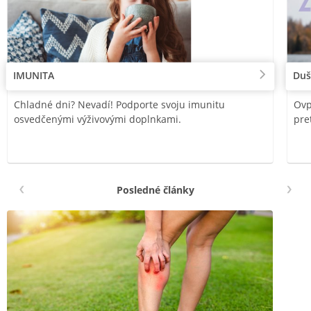
IMUNITA
Duš
Chladné dni? Nevadí! Podporte svoju imunitu
Ovp
osvedčenými výživovými doplnkami.
pre
Posledné články