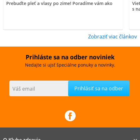
Prebuďte pleť a vlasy po zime! Poradíme vám ako
Vie
s n
Zobraziť viac článkov
Prihláste sa na odber noviniek
Nedajte si ujsť špeciálne ponuky a novinky.
Váš email
O Klube zdravia