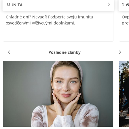
IMUNITA
Duš
Chladné dni? Nevadí! Podporte svoju imunitu
Ovp
osvedčenými výživovými doplnkami.
pre
Posledné články