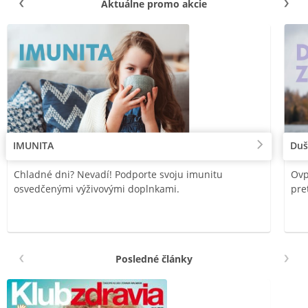
Aktuálne promo akcie
IMUNITA
Duš
Chladné dni? Nevadí! Podporte svoju imunitu
Ovp
osvedčenými výživovými doplnkami.
pre
Posledné články