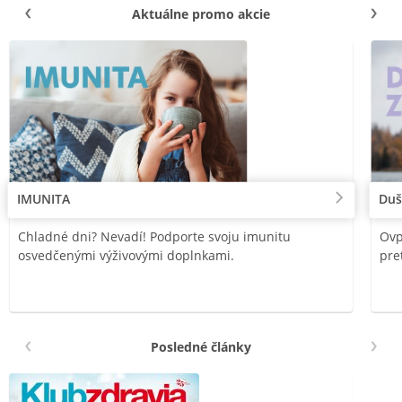
Aktuálne promo akcie
IMUNITA
Duš
Chladné dni? Nevadí! Podporte svoju imunitu
Ovp
osvedčenými výživovými doplnkami.
pre
Posledné články