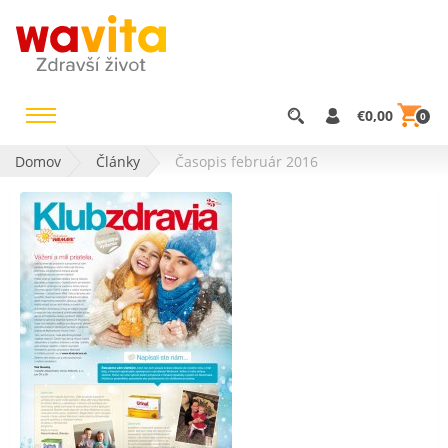
€0,00
0
Domov
Články
Časopis február 2016