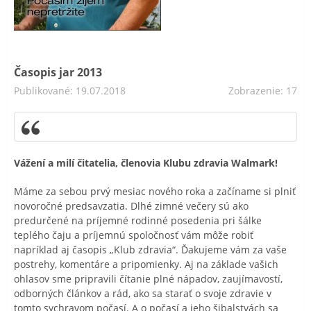
Časopis jar 2013
Publikované: 19.07.2018
Zobrazenie: 17
Vážení a milí čitatelia, členovia Klubu zdravia Walmark!
Máme za sebou prvý mesiac nového roka a začíname si plniť
novoročné predsavzatia. Dlhé zimné večery sú ako
predurčené na príjemné rodinné posedenia pri šálke
teplého čaju a príjemnú spoločnosť vám môže robiť
napríklad aj časopis „Klub zdravia“. Ďakujeme vám za vaše
postrehy, komentáre a pripomienky. Aj na základe vašich
ohlasov sme pripravili čítanie plné nápadov, zaujímavostí,
odborných článkov a rád, ako sa starať o svoje zdravie v
tomto sychravom počasí. A o počasí a jeho šibalstvách sa