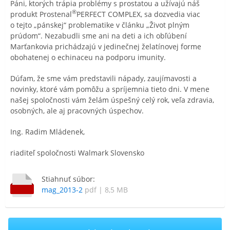
Páni, ktorých trápia problémy s prostatou a užívajú náš
®
produkt Prostenal
PERFECT COMPLEX, sa dozvedia viac
o tejto „pánskej“ problematike v článku „Život plným
prúdom“. Nezabudli sme ani na deti a ich obľúbení
Marťankovia prichádzajú v jedinečnej želatínovej forme
obohatenej o echinaceu na podporu imunity.
Dúfam, že sme vám predstavili nápady, zaujímavosti a
novinky, ktoré vám pomôžu a spríjemnia tieto dni. V mene
našej spoločnosti vám želám úspešný celý rok, veľa zdravia,
osobných, ale aj pracovných úspechov.
Ing. Radim Mládenek,
riaditeľ spoločnosti Walmark Slovensko
Stiahnuť súbor:
mag_2013-2
pdf | 8,5 MB