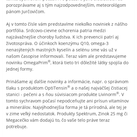
porozprávame aj s tým najzodpovednejším, meteorológom
pánom Jurčovičom.
Aj v tomto čísle vám predstavíme niekoľko noviniek z nášho
portfólia. Srdcovo-cievne ochorenia patria medzi
najzávažnejšie choroby ľudstva. K ich prevencii patrí aj
životospráva. O účinkoch koenzýmu Q10, omega-3
nenasýtených mastných kyselín a selénu sme vás už v
našom časopise informovali. Teraz vám ale predstavujeme
®
novinku OmegaPrim
, ktorá tieto tri dôležité látky spojila do
jednej formy.
Prinášame aj ďalšie novinky a informácie, napr. o správnom
®
tlaku s produktom OptiTensin
a o našej najväčšej čistiacej
®
stanici - pečeni a s ňou súvisiacom produkte Livinorm
. V
tomto sychravom počasí nepodceňujte ani prísun vitamínov
a minerálov. Najvýhodnejšia forma je tá prírodná, ale tej je
v zime veľký nedostatok. Produkty Spektrum, Zinok 25 mg či
Megacečko vám dodajú to, čo vaše telo práve teraz
potrebuje.