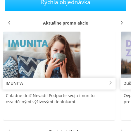
Rýchla objednávka
Aktuálne promo akcie
IMUNITA
Duš
Chladné dni? Nevadí! Podporte svoju imunitu
Ovp
osvedčenými výživovými doplnkami.
pre