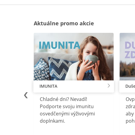
Aktuálne promo akcie
IMUNITA
Duše
lu
Chladné dni? Nevadí!
Ovp
rebný na
Podporte svoju imunitu
zdra
očného
osvedčenými výživovými
aby 
doplnkami.
poh
ravín