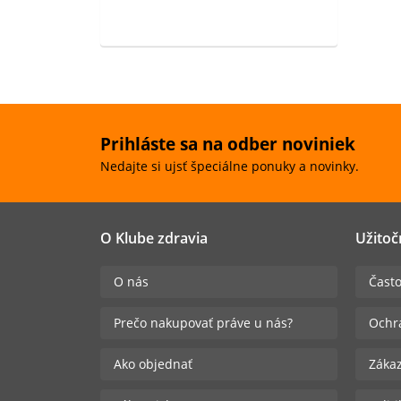
Prihláste sa na odber noviniek
Nedajte si ujsť špeciálne ponuky a novinky.
O Klube zdravia
Užitoč
O nás
Často
Prečo nakupovať práve u nás?
Ochr
Ako objednať
Zákaz