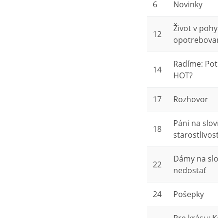
6
Novinky
Život v poh
12
opotrebovan
Radíme: Pot
14
HOT?
17
Rozhovor
Páni na slov
18
starostlivos
Dámy na slov
22
nedostať
24
Pošepky