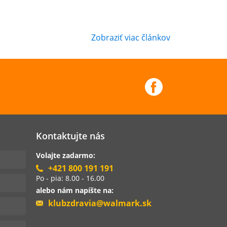
Zobraziť viac článkov
Kontaktujte nás
Volajte zadarmo:
+421 800 191 191
Po - pia: 8.00 - 16.00
alebo nám napíšte na:
klubzdravia@walmark.sk