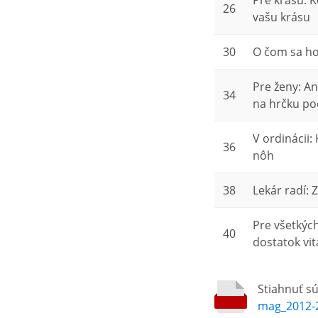
Pre krásu: 
26
vašu krásu
30
O čom sa ho
Pre ženy: A
34
na hrčku po
V ordinácii:
36
nôh
38
Lekár radí: 
Pre všetkýc
40
dostatok vi
Stiahnuť s
mag_2012-