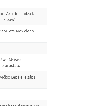
ybe: Ako dochádza k
i kĺbov?
rebujete Max alebo
íčko: Aktívna
ť o prostatu
íčko: Lepšie je zápal