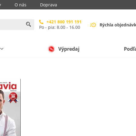
y
O nás
Doprava
+421 800 191 191
Rýchla objednáv
Po - pia: 8.00 - 16.00
Výpredaj
Podľ