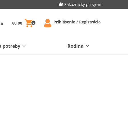
Zákaznícky program
Prihlásenie / Registrácia
€0,00
ka
0
a potreby
Rodina