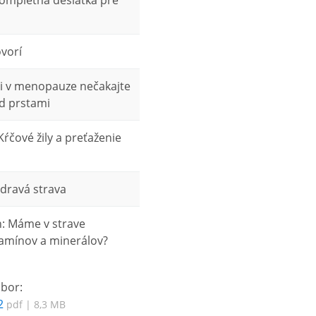
Kompletná desiatka pre
vorí
ni v menopauze nečakajte
d prstami
 Kŕčové žily a preťaženie
Zdravá strava
h: Máme v strave
tamínov a minerálov?
úbor:
2
pdf | 8,3 MB