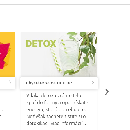
Chystáte sa na DETOX?
Vďaka detoxu vrátite telo
späť do formy a opäť získate
ou
energiu, ktorú potrebujete.
o
Než však začnete zistite si o
detoxikácii viac informácií...