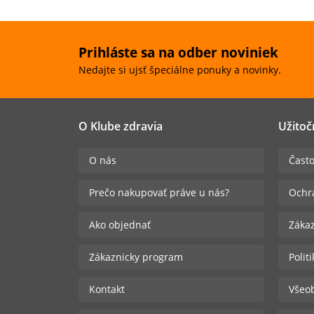
Prihláste sa na odber noviniek
Nedajte si ujsť špeciálne ponuky a novinky.
O Klube zdravia
Užitoč
O nás
Často
Prečo nakupovať práve u nás?
Ochr
Ako objednať
Zákaz
Zákaznicky program
Polit
Kontakt
Všeo