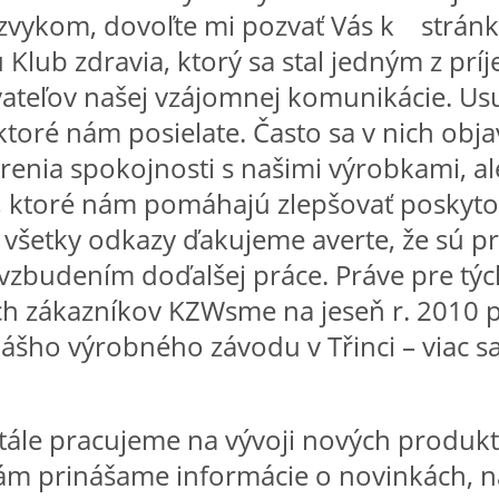
zvykom, dovoľte mi pozvať Vás k strá
u Klub zdravia, ktorý sa stal jedným z pr
ateľov našej vzájomnej komunikácie. Us
 ktoré nám posielate. Často sa v nich obja
renia spokojnosti s našimi výrobkami, ale
 ktoré nám pomáhajú zlepšovať poskyto
 všetky odkazy ďakujeme averte, že sú p
vzbudením doďalšej práce. Práve pre týc
ch zákazníkov KZWsme na jeseň r. 2010 pr
ášho výrobného závodu v Třinci – viac sa
tále pracujeme na vývoji nových produkto
vám prinášame informácie o novinkách, n