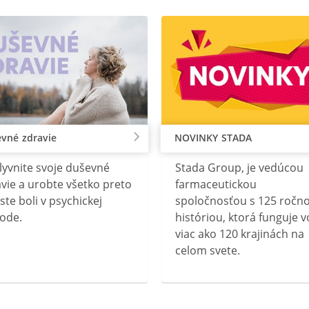
vné zdravie
NOVINKY STADA
lyvnite svoje duševné
Stada Group, je vedúcou
vie a urobte všetko preto
farmaceutickou
ste boli v psychickej
spoločnosťou s 125 ročn
ode.
históriou, ktorá funguje v
viac ako 120 krajinách na
celom svete.