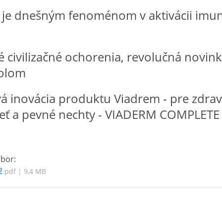
 je dnešným fenoménom v aktivácii imuni
civilizačné ochorenia, revolučná novinka
rolom
 inovácia produktu Viadrem - pre zdravé
leť a pevné nechty - VIADERM COMPLET
úbor:
2
pdf | 9,4 MB