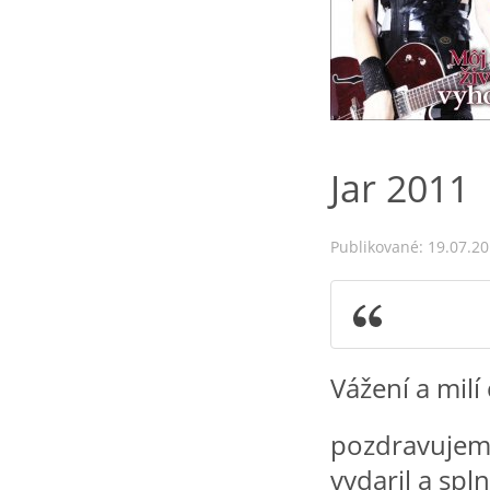
Jar 2011
Publikované: 19.07.2
Vážení a milí č
pozdravujem 
vydaril a spl