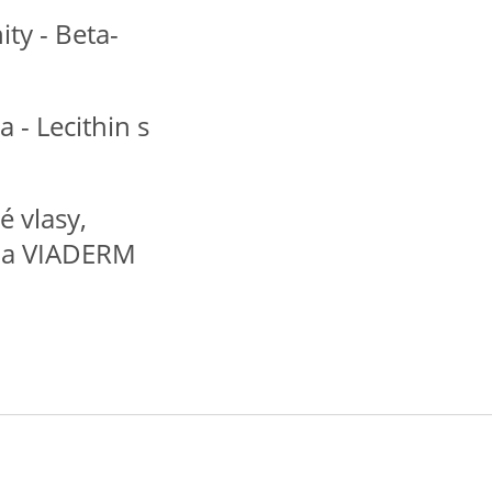
ty - Beta-
 - Lecithin s
 vlasy,
E a VIADERM