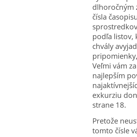
dlhoročným 
čísla časopis
sprostredkov
podľa listov,
chvály avyjad
pripomienky,
Veľmi vám za
najlepším po
najaktívnejší
exkurziu don
strane 18.
Pretože neus
tomto čísle 