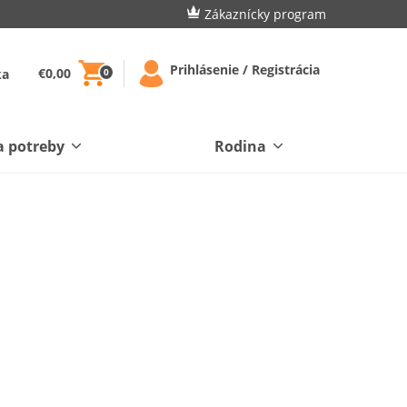
Zákaznícky program
Prihlásenie / Registrácia
€0,00
ka
0
a potreby
Rodina