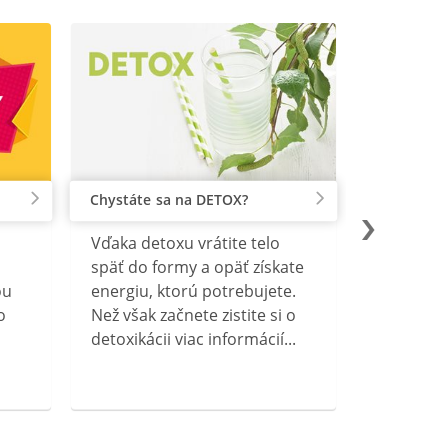
Chystáte sa na DETOX?
Vďaka detoxu vrátite telo
späť do formy a opäť získate
ou
energiu, ktorú potrebujete.
o
Než však začnete zistite si o
detoxikácii viac informácií...