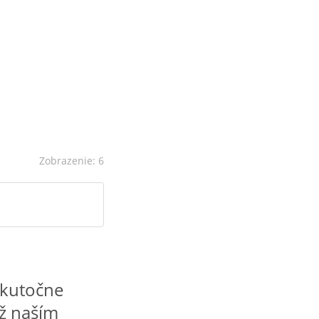
Zobrazenie: 6
skutočne
už naším