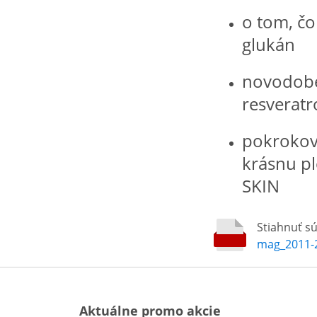
o tom, čo
glukán
novodobé 
resverat
pokroková
krásnu p
SKIN
Stiahnuť s
mag_2011-
Aktuálne promo akcie