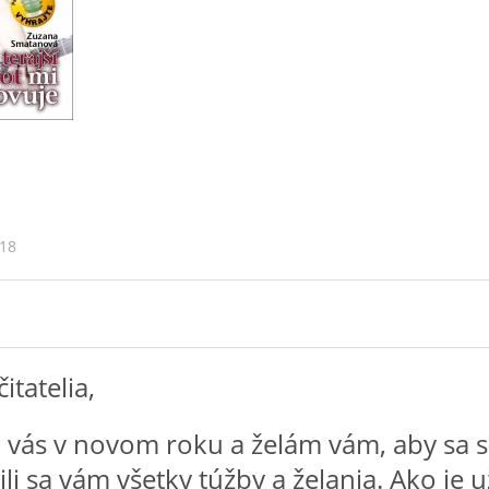
018
itatelia,
vás v novom roku a želám vám, aby sa 
nili sa vám všetky túžby a želania. Ako je 