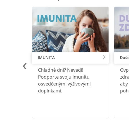
IMUNITA
Duše
lu
Chladné dni? Nevadí!
Ovp
rebný na
Podporte svoju imunitu
zdra
očného
osvedčenými výživovými
aby 
doplnkami.
poh
ravín
ovou