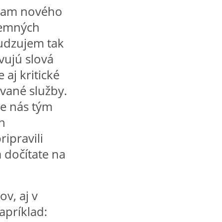
nkam nového
íjemných
udzujem tak
vujú slová
 aj kritické
vané služby.
re nás tým
h
ipravili
 dočítate na
v, aj v
apríklad: