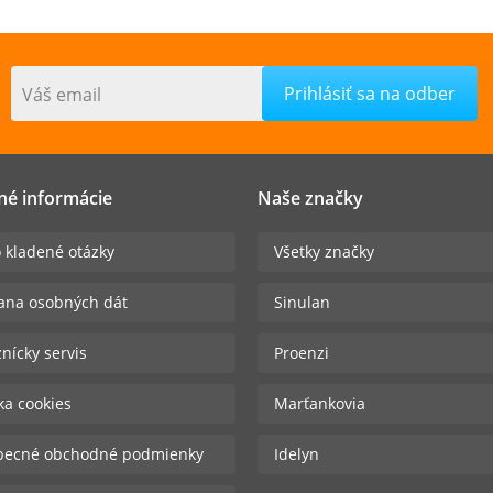
Váš email
né informácie
Naše značky
 kladené otázky
Všetky značky
ana osobných dát
Sinulan
nícky servis
Proenzi
ika cookies
Marťankovia
becné obchodné podmienky
Idelyn