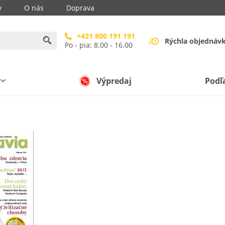
y
O nás
Doprava
+421 800 191 191
Rýchla objednáv
Po - pia: 8.00 - 16.00
Výpredaj
Podľ