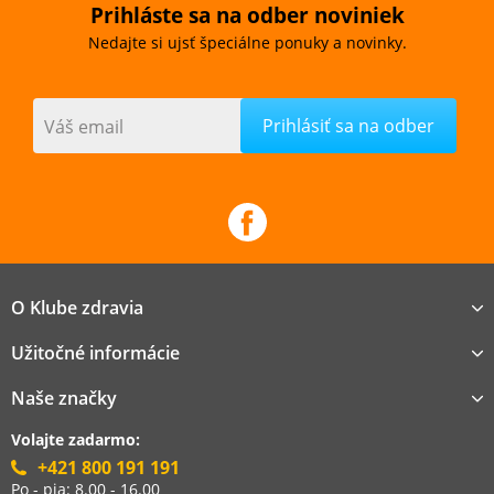
Prihláste sa na odber noviniek
Nedajte si ujsť špeciálne ponuky a novinky.
Váš email
O Klube zdravia
Užitočné informácie
Naše značky
Volajte zadarmo:
+421 800 191 191
Po - pia: 8.00 - 16.00