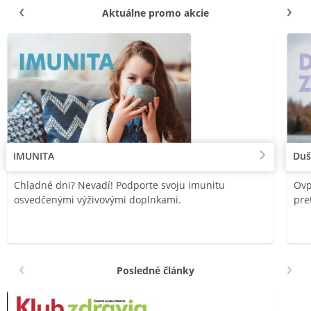
Aktuálne promo akcie
IMUNITA
Duš
Chladné dni? Nevadí! Podporte svoju imunitu
Ovp
osvedčenými výživovými doplnkami.
pre
Posledné články