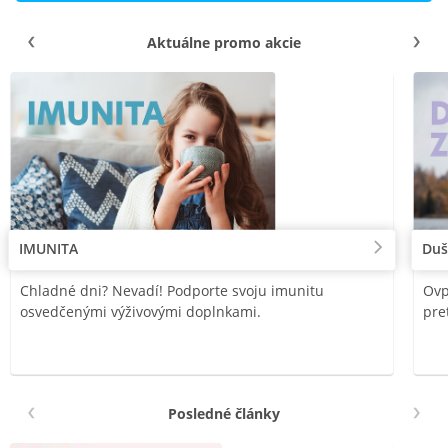
Aktuálne promo akcie
IMUNITA
Duš
Chladné dni? Nevadí! Podporte svoju imunitu
Ovp
osvedčenými výživovými doplnkami.
pre
Posledné články