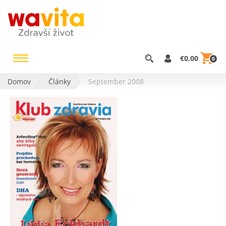
€0,00
0
Domov
Články
September 2008