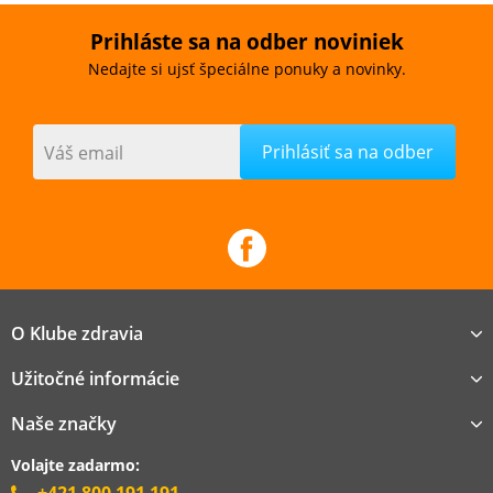
Prihláste sa na odber noviniek
Nedajte si ujsť špeciálne ponuky a novinky.
Váš email
O Klube zdravia
Užitočné informácie
Naše značky
Volajte zadarmo: