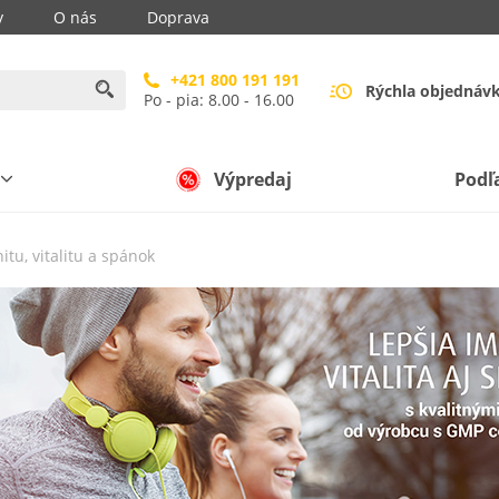
y
O nás
Doprava
+421 800 191 191
Rýchla objednáv
Po - pia: 8.00 - 16.00
Výpredaj
Podľ
itu, vitalitu a spánok