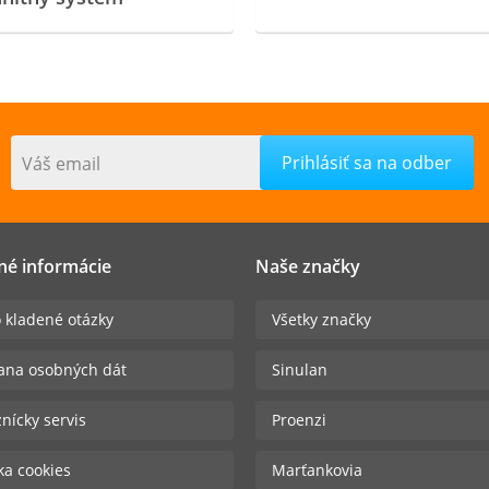
Váš email
né informácie
Naše značky
 kladené otázky
Všetky značky
ana osobných dát
Sinulan
nícky servis
Proenzi
ika cookies
Marťankovia