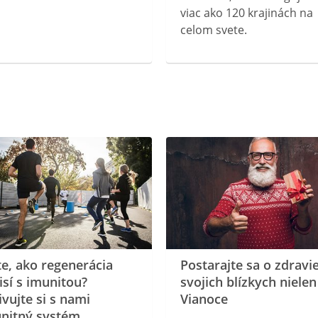
viac ako 120 krajinách na
celom svete.
te, ako regenerácia
Postarajte sa o zdravi
isí s imunitou?
svojich blízkych nielen
ivujte si s nami
Vianoce
nitný systém