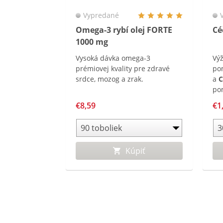
Vypredané
Omega-3 rybí olej FORTE
Cé
1000 mg
Vysoká dávka omega-3
Vý
prémiovej kvality pre zdravé
po
srdce, mozog a zrak.
a
C
po
Ob
€8,59
€1
ako
pri
im
k 
Kúpiť
rad
žel