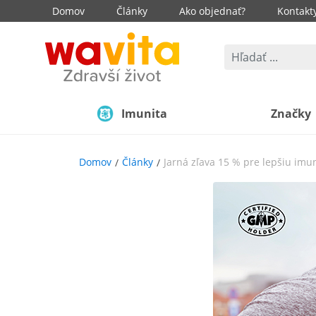
Domov
Články
Ako objednať?
Kontakt
Imunita
Značky
Domov
Články
Jarná zľava 15 % pre lepšiu imun