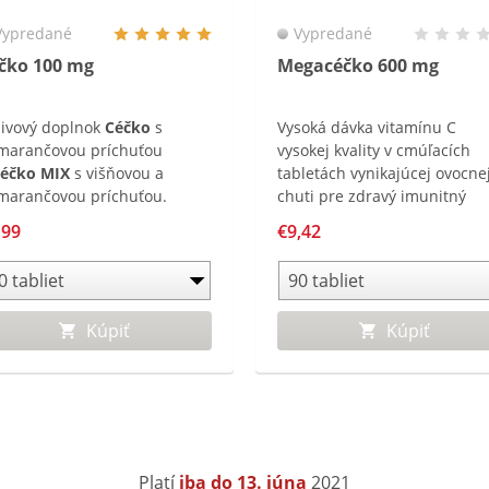
Vypredané
Vypredané
čko 100 mg
Megacéčko 600 mg
živový doplnok
Céčko
s
Vysoká dávka vitamínu C
marančovou príchuťou
vysokej kvality v cmúľacích
éčko MIX
s višňovou a
tabletách vynikajúcej ovocne
marančovou príchuťou.
chuti pre zdravý imunitný
sahuje vitamín C, tiež známy
systém.
,99
€9,42
 kyselina askorbová, ktorý
spieva k normálnej funkcii
unitného systému, prispieva
ochrane buniek pred voľnými
Kúpiť
Kúpiť
ikálmi a k správnej absorpcii
eza.
Platí
iba do 13. júna
2021​