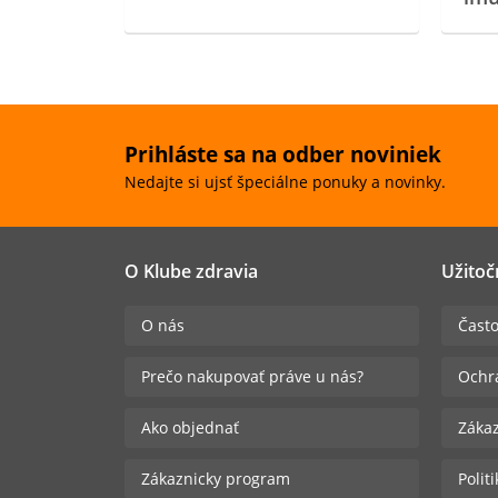
Prihláste sa na odber noviniek
Nedajte si ujsť špeciálne ponuky a novinky.
O Klube zdravia
Užitoč
O nás
Často
Prečo nakupovať práve u nás?
Ochr
Ako objednať
Zákaz
Zákaznicky program
Polit