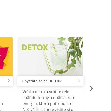
Chystáte sa na DETOX?
Vďaka detoxu vrátite telo
späť do formy a opäť získate
ou
energiu, ktorú potrebujete.
o
Než však začnete zistite si o