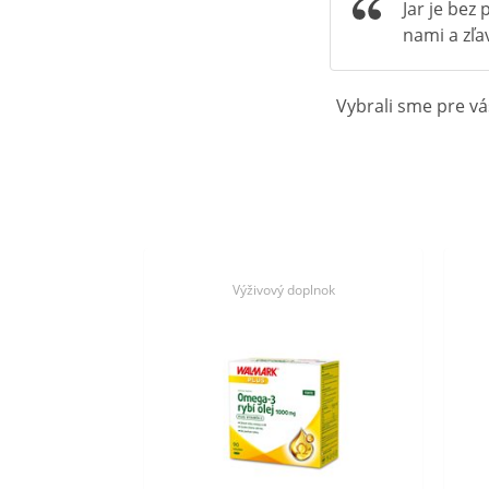
Jar je be
nami a zľa
Vybrali sme pre v
Výživový doplnok