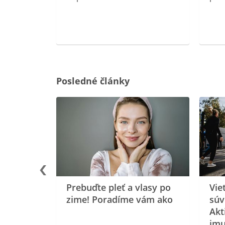
ravín
ovou
Posledné články
rgiu a
oenzýmu
Prebuďte pleť a vlasy po
Vie
zime! Poradíme vám ako
súv
Akt
imu