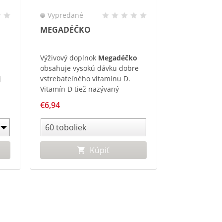
Vypredané
MEGADÉČKO
Výživový doplnok
Megadéčko
obsahuje vysokú dávku dobre
j
vstrebateľného vitamínu D.
Vitamín D tiež nazývaný
„slnečný vitamín“ podporuje
€6,94
normálnu funkciu imunitného
systému a podporuje tiež
zdravé kosti a zuby.
Kúpiť