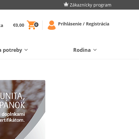
Zákaznícky program
Prihlásenie / Registrácia
€0,00
ka
0
a potreby
Rodina