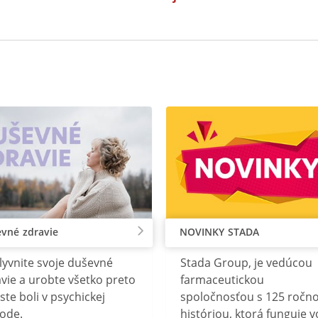
vné zdravie
NOVINKY STADA
lyvnite svoje duševné
Stada Group, je vedúcou
vie a urobte všetko preto
farmaceutickou
ste boli v psychickej
spoločnosťou s 125 ročn
ode.
históriou, ktorá funguje v