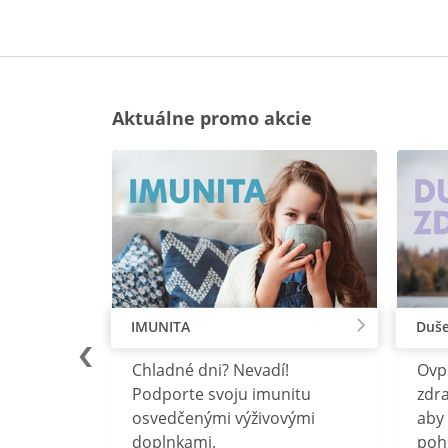
Aktuálne promo akcie
IMUNITA
Duše
lu
Chladné dni? Nevadí!
Ovp
rebný na
Podporte svoju imunitu
zdra
očného
osvedčenými výživovými
aby 
doplnkami.
poh