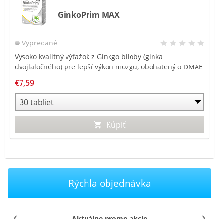
GinkoPrim MAX
Vypredané
Vysoko kvalitný výťažok z Ginkgo biloby (ginka
dvojlaločného) pre lepší výkon mozgu, obohatený o DMAE
a magnézium.
€7,59
Kúpiť
Rýchla objednávka
Aktuálne promo akcie