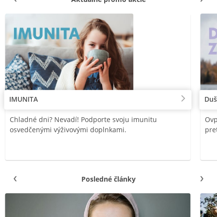
IMUNITA
Duš
Chladné dni? Nevadí! Podporte svoju imunitu
Ovp
osvedčenými výživovými doplnkami.
pre
Posledné články