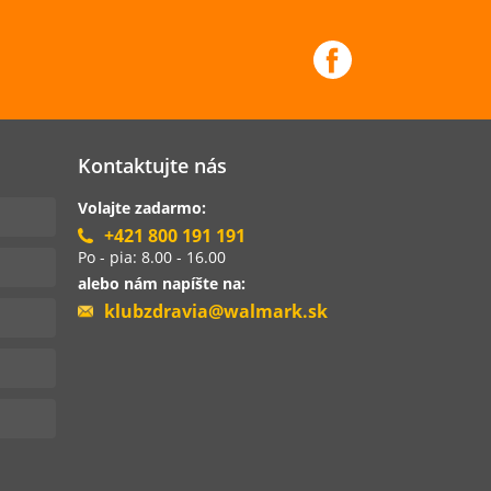
Kontaktujte nás
Volajte zadarmo:
+421 800 191 191
Po - pia: 8.00 - 16.00
alebo nám napíšte na:
klubzdravia@walmark.sk