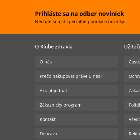
Prihláste sa na odber noviniek
Nedajte si ujsť špeciálne ponuky a novinky.
O Klube zdravia
Užitoč
O nás
Často
Prečo nakupovať práve u nás?
Ochr
Ako objednať
Zákaz
Zákaznicky program
Polit
Kontakt
Všeo
Doprava
Rekla