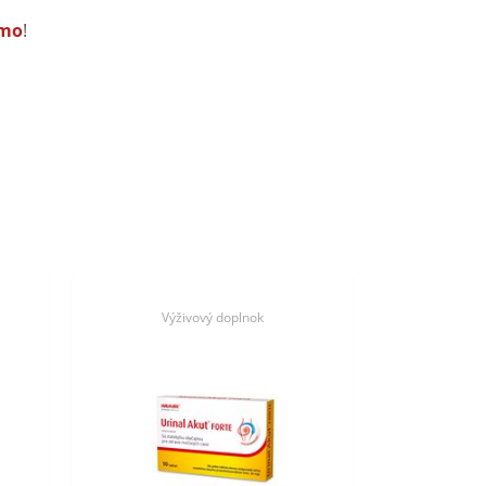
rmo
!
Výživový doplnok