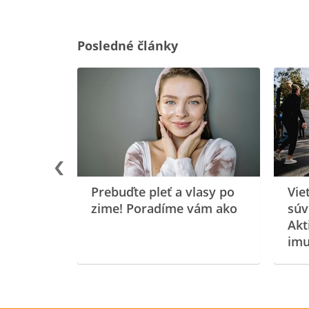
Posledné články
rgiu a
oenzýmu
Prebuďte pleť a vlasy po
Vie
zime! Poradíme vám ako
súv
Akt
imu