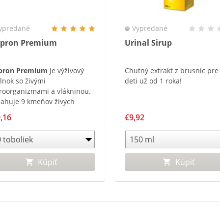
ypredané
Vypredané
opron Premium
Urinal Sirup
pron Premium
je výživový
Chutný extrakt z brusníc pre
lnok so živými
deti už od 1 roka!
roorganizmami a vlákninou.
ahuje 9 kmeňov živých
roorganizmov v dennej
,16
€9,92
ke 20 miliárd CFU a je
hatený
ruktooligosacharidy a je
dný pre deti od 3 rokov a
Kúpiť
Kúpiť
pelých.