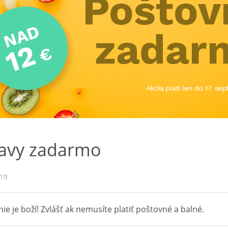
avy zadarmo
019
e je boží! Zvlášť ak nemusíte platiť poštovné a balné.