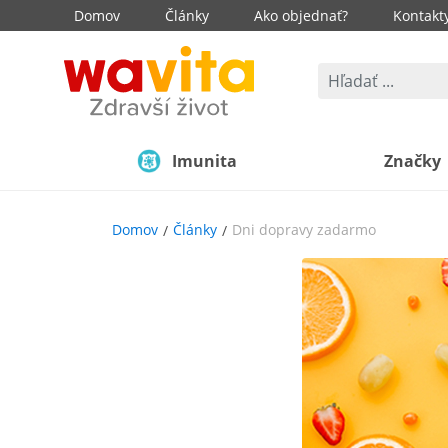
Domov
Články
Ako objednať?
Kontakt
Imunita
Značky
Domov
Články
Dni dopravy zadarmo