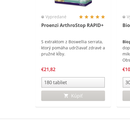
Vypredané
V
Proenzi ArthroStop RAPID+
Bi
S extraktom z Boswellia serrata,
Bio
ktorý pomáha udržiavať zdravé a
dop
pružné kĺby.
mik
Obs
mik
€21,82
€10
dáv
obo
o f
vho
Kúpiť
dos