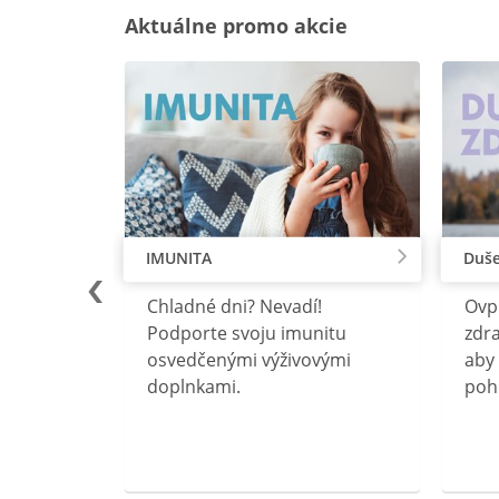
Aktuálne promo akcie
IMUNITA
Duše
lu
Chladné dni? Nevadí!
Ovp
rebný na
Podporte svoju imunitu
zdra
očného
osvedčenými výživovými
aby 
doplnkami.
poh
ravín
ovou