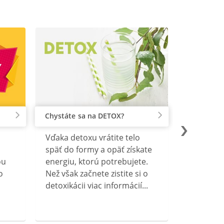
Chystáte sa na DETOX?
Vďaka detoxu vrátite telo
späť do formy a opäť získate
ou
energiu, ktorú potrebujete.
o
Než však začnete zistite si o
detoxikácii viac informácií...