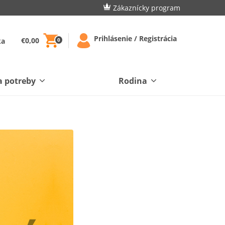
Zákaznícky program
Prihlásenie / Registrácia
€0,00
ka
0
a potreby
Rodina