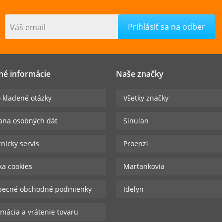
Váš email
né informácie
Naše značky
 kladené otázky
Všetky značky
ana osobných dát
Sinulan
nícky servis
Proenzi
ika cookies
Marťankovia
becné obchodné podmienky
Idelyn
mácia a vrátenie tovaru