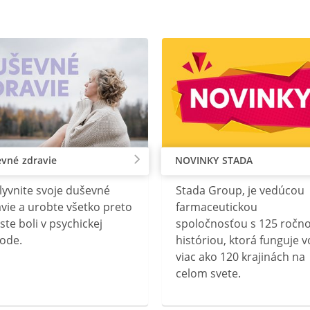
vné zdravie
NOVINKY STADA
lyvnite svoje duševné
Stada Group, je vedúcou
vie a urobte všetko preto
farmaceutickou
ste boli v psychickej
spoločnosťou s 125 ročn
ode.
históriou, ktorá funguje v
viac ako 120 krajinách na
celom svete.