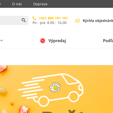
y
O nás
Doprava
+421 800 191 191
Rýchla objednáv
Po - pia: 8.00 - 16.00
Výpredaj
Podľ