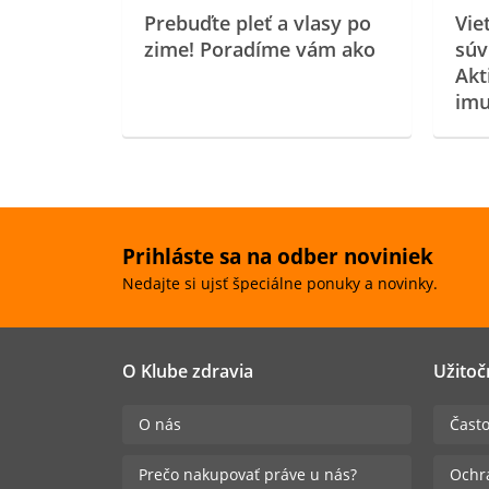
Prebuďte pleť a vlasy po
Vie
zime! Poradíme vám ako
súv
Akt
imu
Prihláste sa na odber noviniek
Nedajte si ujsť špeciálne ponuky a novinky.
O Klube zdravia
Užitoč
O nás
Často
Prečo nakupovať práve u nás?
Ochr