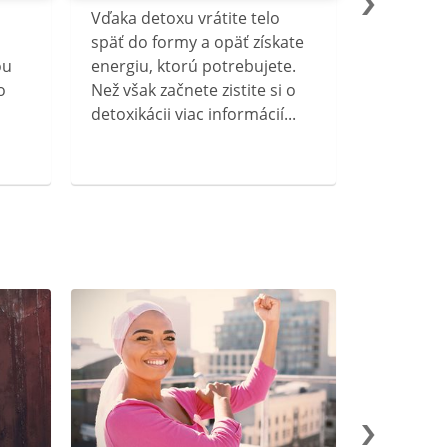
Vďaka detoxu vrátite telo
späť do formy a opäť získate
ou
energiu, ktorú potrebujete.
o
Než však začnete zistite si o
detoxikácii viac informácií...