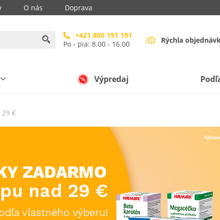
y
O nás
Doprava
+421 800 191 191
Rýchla objednáv
Po - pia: 8.00 - 16.00
Výpredaj
Podľ
 29 €