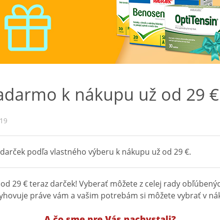
adarmo k nákupu už od 29 €
019
 darček podľa vlastného výberu k nákupu už od 29 €.
d 29 € teraz darček! Vyberať môžete z celej rady obľúbený
vyhovuje práve vám a vašim potrebám si môžete vybrať v n
A čo sme pre Vás nachystali?