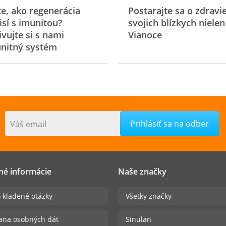
te, ako regenerácia
Postarajte sa o zdravi
isí s imunitou?
svojich blízkych nielen
ivujte si s nami
Vianoce
nitný systém
Váš email
né informácie
Naše značky
 kladené otázky
Všetky značky
ana osobných dát
Sinulan