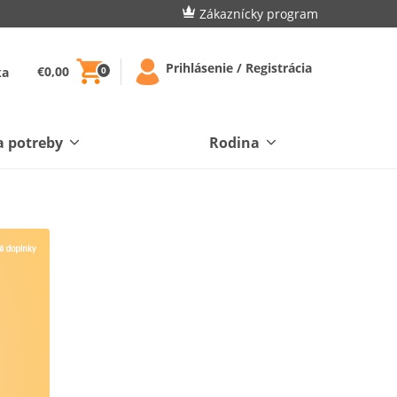
Zákaznícky program
Prihlásenie / Registrácia
€0,00
ka
0
a potreby
Rodina