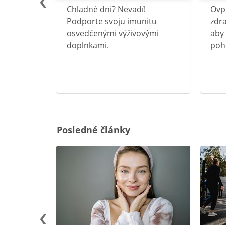
lu
Chladné dni? Nevadí!
Ovp
rebný na
Podporte svoju imunitu
zdra
očného
osvedčenými výživovými
aby 
doplnkami.
poh
ravín
ovou
Posledné články
rgiu a
oenzýmu